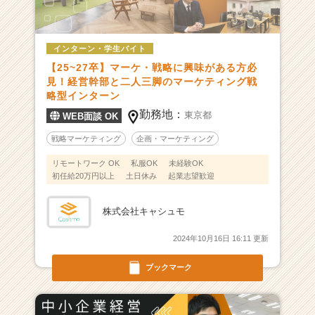
長
コ
ン
サ
インターン・学生バイト
ル
【25~27卒】マーケ・戦略に興味がある方必
テ
見！経営幹部と二人三脚のマーケティング戦
ィ
略型インターン
ン
勤務地：
東京都
WEB面談 OK
グ
フ
戦略マーケティング
企画・マーケティング
ァ
リモートワーク OK
私服OK
未経験OK
ー
初任給20万円以上
土日休み
起業志望歓迎
ム】
中
小
株式会社キャシュモ
企
2024年10月16日 16:11 更新
業
の
ブックマーク
未
来
を
共