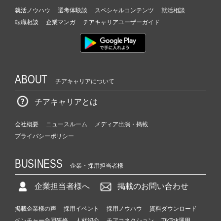
（C
就活ノウハウ
選考体験談
スペシャルコンテンツ
就活相談
h
転職相談
企業マンガ
チアキャリアユーザーガイド
e
e
r
C
a
r
ABOUT
チアキャリアについて
e
e
チアキャリアとは
r）
会社概要
ニュースルーム
メディア出演・掲載
プライバシーポリシー
BUSINESS
企業・採用担当者様
企業担当者様へ
掲載のお問い合わせ
掲載企業様の声
採用イベント
採用ノウハウ
資料ダウンロード
ベンチャー合同研修
人材紹介
チアコネクション
TikTok運用