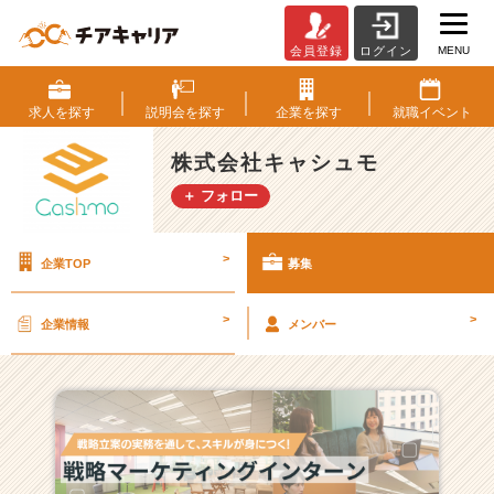
MENU
会員登録
ログイン
株
式
会
求人を
探す
説明会を
探す
企業を
探す
就職
イベント
社
キ
株式会社キャシュモ
ャ
＋ フォロー
シ
ュ
モ
>
企業TOP
募集
の
採
用/
>
>
企業情報
メンバー
求
人
一
覧
-
【急
成