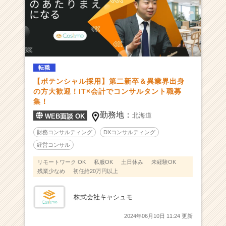
に
切
り
拓
く！
経
転職
営
【ポテンシャル採用】第二新卒＆異業界出身
の
の方大歓迎！IT×会計でコンサルタント職募
プ
集！
ロ
勤務地：
集
北海道
WEB面談 OK
団
財務コンサルティング
DXコンサルティング
|
経営コンサル
ベ
ン
リモートワーク OK
私服OK
土日休み
未経験OK
チ
残業少なめ
初任給20万円以上
ャ
ー・
株式会社キャシュモ
成
長
2024年06月10日 11:24 更新
企