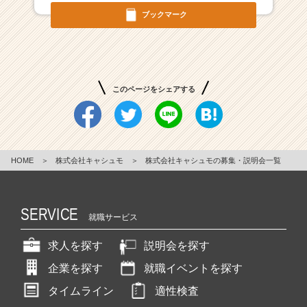
業
ブックマーク
か
ら
ス
カ
ウ
このページをシェアする
ト
が
届
く
就
HOME
＞
株式会社キャシュモ
＞
株式会社キャシュモの募集・説明会一覧
活
サ
イ
ト
SERVICE
就職サービス
チ
ア
求人を探す
説明会を探す
キ
ャ
企業を探す
就職イベントを探す
リ
タイムライン
適性検査
ア