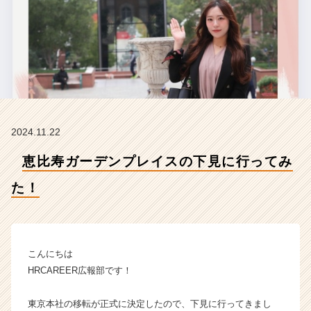
た！
【株
式
会
社
H
R
C
A
2024.11.22
R
E
恵比寿ガーデンプレイスの下見に行ってみ
E
R
た！
の
タ
イ
ム
ラ
こんにちは
イ
HRCAREER広報部です！
ン】
|
東京本社の移転が正式に決定したので、下見に行ってきまし
ベ