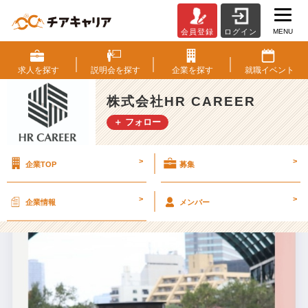
MENU
会員登録
ログイン
恵
比
寿
求人を
探す
説明会を
探す
企業を
探す
就職
イベント
ガ
ー
株式会社HR CAREER
デ
＋ フォロー
ン
プ
レ
>
>
企業TOP
募集
イ
ス
の
>
>
企業情報
メンバー
下
見
に
行
っ
て
み