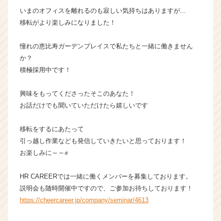
ト
いまのオフィスを離れるのも寂しい気持ちはありますが...
チ
移転がより楽しみになりました！
ア
キ
憧れの恵比寿ガーデンプレイスで私たちと一緒に働きません
ャ
リ
か？
ア
積極採用中です！
（C
h
興味をもってくださったそこのあなた！
e
お話だけでも聞いていただけたら嬉しいです
e
r
移転をするにあたって
C
a
引っ越し作業なども発信していきたいと思っております！
r
お楽しみに～～✊
e
e
HR CAREERでは一緒に働くメンバーを募集しております。
r）
説明会も随時開催中ですので、ご参加お待ちしております！
https://cheercareer.jp/company/seminar/4613