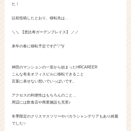
た！
ン
チ
ャ
以前投稿したとおり、移転先は…
ー・
成
＼＼ 【恵比寿ガーデンプレイス】 ／／
長
企
来年の春に移転予定です(^▽^)/
業
か
ら
ス
神田のマンションの一室から始まったHRCAREER
カ
こんな有名オフィスビルに移転できること
ウ
言葉に表せない想いでいっぱいです。
ト
が
アクセスの利便性はもちろんのこと…
届
周辺には飲食店や商業施設も充実♪
く
就
活
冬季限定のクリスマスツリーやバカラシャンデリアもあり綺麗
サ
でした✨
イ