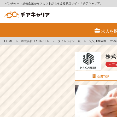
ベンチャー・成長企業からスカウトがもらえる就活サイト「チアキャリア」
＼
＼
求人を
H
R
HOME
＞
株式会社HR CAREER
＞
タイムライン一覧
＞
＼＼HRCAREE
C
A
R
株式
E
＋ フ
E
R
の
企業TOP
福
利
厚
生
を
ご
紹