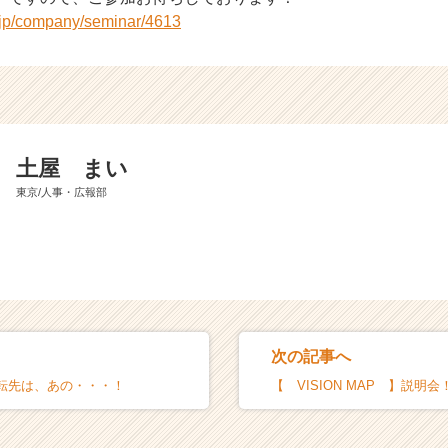
r.jp/company/seminar/4613
土屋 まい
東京/人事・広報部
次の記事へ
転先は、あの・・・！
【 VISION MAP 】説明会