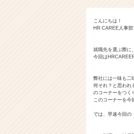
社
H
R
C
こんにちは！
A
HR CAREE人事
R
E
E
就職先を選ぶ際に
R
今回はHRCARE
の
タ
イ
ム
弊社には一味も二
ラ
何それ？と思われ
イ
のコーナーをつくりま
ン】
このコーナーを今
|
ベ
では、早速今回の
ン
チ
ャ
ー・