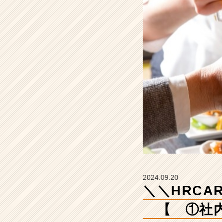
介！！
／
／
【
①
社
内
飲
み
応
援
制
2024.09.20
度 】
＼＼HR
【株
式
【 ①社内
会