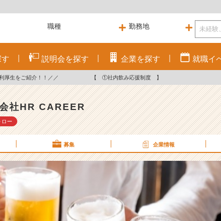
探す
説明会を
探す
企業を
探す
就職
イ
Rの福利厚生をご紹介！！／／ 【 ①社内飲み応援制度 】
会社HR CAREER
ォロー
募集
企業情報