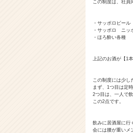
この制度は、社員
成
長
企
・サッポロビール
業
・サッポロ ニッ
か
ら
・ほろ酔い各種
ス
カ
ウ
上記のお酒が【1本
ト
が
届
この制度には少し
く
就
まず、1つ目は定
活
2つ目は、一人で
サ
この2点です。
イ
ト
チ
飲みに居酒屋に行
ア
会には腰が重いメ
キ