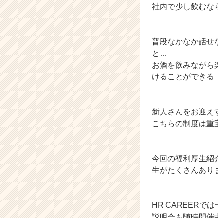
ャ
社内で少し飲むな
リ
ア
（C
普段なかなか話せ
h
と…
e
お酒を飲みながら
e
けることができる！
r
C
a
r
新人さんをお迎え
e
こちらの制度は重
e
r）
今回の福利厚生紹
生がたくさんあり
HR CAREER
説明会も随時開催