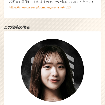
説明会も開催しておりますので、ぜひ参加してみてください♪
h
https://cheercareer.jp/company/seminar/4613
e
e
r
C
この投稿の著者
a
r
e
e
r）