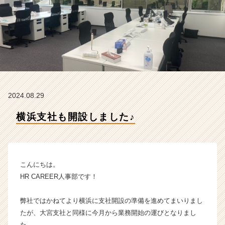
A
R
E
E
R
の
タ
イ
ム
2024.08.29
ラ
イ
横浜支社も開設しました♪
ン】
|
ベ
ン
チ
こんにちは。
ャ
HR CAREER人事部です！
ー・
成
弊社ではかねてより横浜に支社開設の準備を進めてまいりまし
長
たが、大宮支社と同様に今月から業務開始の運びとなりまし
企
業
た。