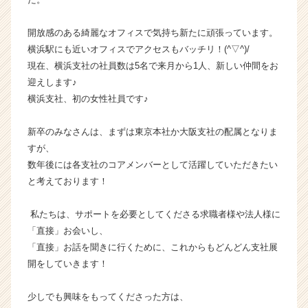
か
ら
開放感のある綺麗なオフィスで気持ち新たに頑張っています。
ス
横浜駅にも近いオフィスでアクセスもバッチリ！(^▽^)/
カ
現在、横浜支社の社員数は5名で来月から1人、新しい仲間をお
ウ
迎えします♪
ト
横浜支社、初の女性社員です♪
が
届
く
新卒のみなさんは、まずは東京本社か大阪支社の配属となりま
就
すが、
活
数年後には各支社のコアメンバーとして活躍していただきたい
サ
と考えております！
イ
ト
私たちは、サポートを必要としてくださる求職者様や法人様に
チ
ア
「直接」お会いし、
キ
「直接」お話を聞きに行くために、これからもどんどん支社展
ャ
開をしていきます！
リ
ア
少しでも興味をもってくださった方は、
（C