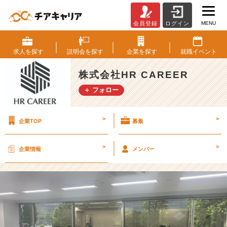
MENU
会員登録
ログイン
横
浜
支
求人を
探す
説明会を
探す
企業を
探す
就職
イベント
社
も
株式会社HR CAREER
開
＋ フォロー
設
し
ま
>
>
企業TOP
募集
し
た
♪
>
>
企業情報
メンバー
【株
式
会
社
H
R
C