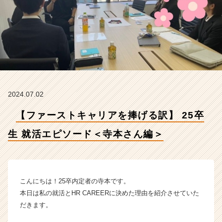
活
エ
ピ
ソ
ー
ド
＜
寺
本
2024.07.02
さ
ん
【ファーストキャリアを捧げる訳】 25卒
編
＞
生 就活エピソード＜寺本さん編＞
【株
式
会
社
H
こんにちは！25卒内定者の寺本です。
R
本日は私の就活とHR CAREERに決めた理由を紹介させていた
C
だきます。
A
R