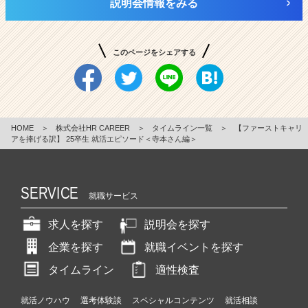
説明会情報をみる
このページをシェアする
HOME
＞
株式会社HR CAREER
＞
タイムライン一覧
＞
【ファーストキャリ
アを捧げる訳】 25卒生 就活エピソード＜寺本さん編＞
SERVICE
就職サービス
求人を探す
説明会を探す
企業を探す
就職イベントを探す
タイムライン
適性検査
就活ノウハウ
選考体験談
スペシャルコンテンツ
就活相談