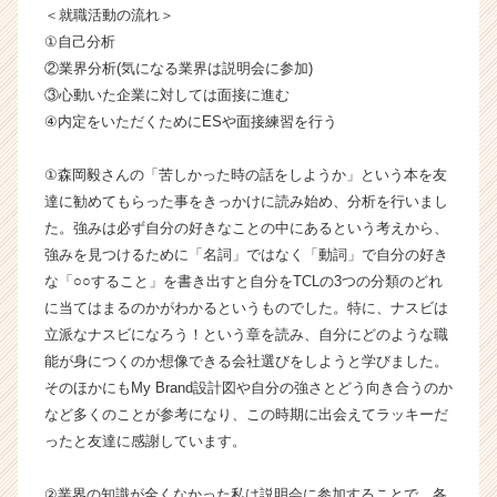
＜就職活動の流れ＞
E
①自己分析
E
R
②業界分析(気になる業界は説明会に参加)
の
③心動いた企業に対しては面接に進む
タ
④内定をいただくためにESや面接練習を行う
イ
ム
①森岡毅さんの「苦しかった時の話をしようか」という本を友
ラ
達に勧めてもらった事をきっかけに読み始め、分析を行いまし
イ
た。強みは必ず自分の好きなことの中にあるという考えから、
ン】
|
強みを見つけるために「名詞」ではなく「動詞」で自分の好き
ベ
な「○○すること」を書き出すと自分をTCLの3つの分類のどれ
ン
に当てはまるのかがわかるというものでした。特に、ナスビは
チ
立派なナスビになろう！という章を読み、自分にどのような職
ャ
能が身につくのか想像できる会社選びをしようと学びました。
ー・
そのほかにもMy Brand設計図や自分の強さとどう向き合うのか
成
など多くのことが参考になり、この時期に出会えてラッキーだ
長
企
ったと友達に感謝しています。
業
か
②業界の知識が全くなかった私は説明会に参加することで、各