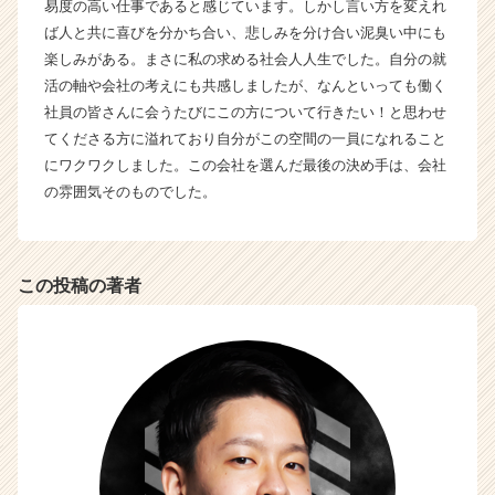
e
易度の高い仕事であると感じています。しかし言い方を変えれ
e
ば人と共に喜びを分かち合い、悲しみを分け合い泥臭い中にも
r
楽しみがある。まさに私の求める社会人人生でした。自分の就
C
活の軸や会社の考えにも共感しましたが、なんといっても働く
a
社員の皆さんに会うたびにこの方について行きたい！と思わせ
r
てくださる方に溢れており自分がこの空間の一員になれること
e
にワクワクしました。この会社を選んだ最後の決め手は、会社
e
r）
の雰囲気そのものでした。
この投稿の著者