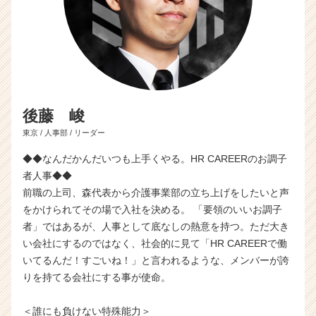
後藤 峻
東京 / 人事部 / リーダー
◆◆なんだかんだいつも上手くやる。HR CAREERのお調子
者人事◆◆
前職の上司、森代表から介護事業部の立ち上げをしたいと声
をかけられてその場で入社を決める。 「要領のいいお調子
者」ではあるが、人事として底なしの熱意を持つ。ただ大き
い会社にするのではなく、社会的に見て「HR CAREERで働
いてるんだ！すごいね！」と言われるような、メンバーが誇
りを持てる会社にする事が使命。
＜誰にも負けない特殊能力＞