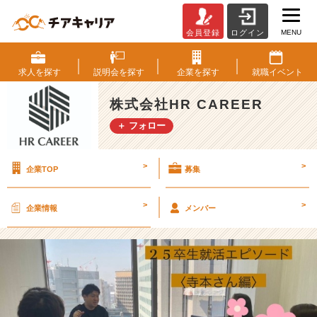
MENU
会員登録
ログイン
【フ
ァ
ー
求人を
探す
説明会を
探す
企業を
探す
就職
イベント
ス
ト
株式会社HR CAREER
キ
＋ フォロー
ャ
リ
ア
>
>
企業TOP
募集
を
捧
げ
>
>
企業情報
メンバー
る
訳】
2
5
卒
生
就