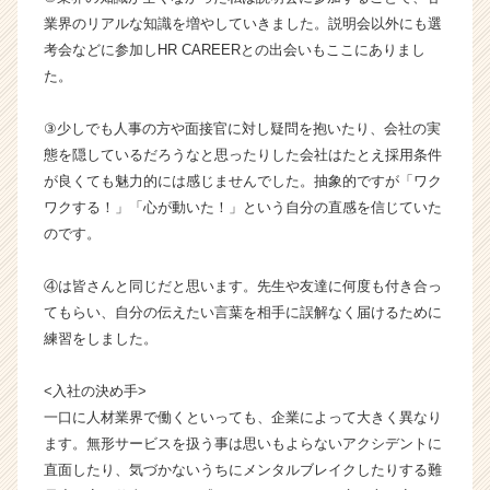
ら
業界のリアルな知識を増やしていきました。説明会以外にも選
ス
考会などに参加しHR CAREERとの出会いもここにありまし
カ
た。
ウ
ト
が
③少しでも人事の方や面接官に対し疑問を抱いたり、会社の実
届
態を隠しているだろうなと思ったりした会社はたとえ採用条件
く
が良くても魅力的には感じませんでした。抽象的ですが「ワク
就
ワクする！」「心が動いた！」という自分の直感を信じていた
活
のです。
サ
イ
④は皆さんと同じだと思います。先生や友達に何度も付き合っ
ト
チ
てもらい、自分の伝えたい言葉を相手に誤解なく届けるために
ア
練習をしました。
キ
ャ
<入社の決め手>
リ
一口に人材業界で働くといっても、企業によって大きく異なり
ア
ます。無形サービスを扱う事は思いもよらないアクシデントに
（C
直面したり、気づかないうちにメンタルブレイクしたりする難
h