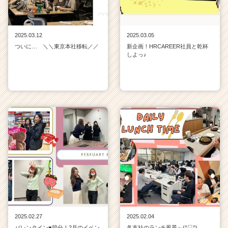
2025.03.12
2025.03.05
ついに… ＼＼東京本社移転／／
新企画！HRCAREER社員と乾杯
しよっ♪
2025.02.27
2025.02.04
バレンタイン♥節分！2月のイベン
各支社のランチ風景～(^▽^)