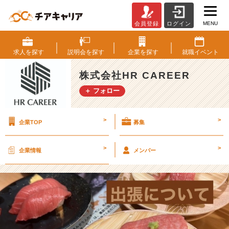
MENU
会員登録
ログイン
H
R
C
求人を
探す
説明会を
探す
企業を
探す
就職
イベント
A
R
株式会社HR CAREER
E
＋ フォロー
E
R
の
>
>
企業TOP
募集
「出
張」
に
>
>
企業情報
メンバー
つ
い
て
【株
式
会
社