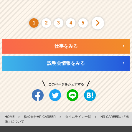
1
2
3
4
5
仕事をみる
説明会情報をみる
このページをシェアする
HOME
＞
株式会社HR CAREER
＞
タイムライン一覧
＞
HR CAREERの「出
張」について