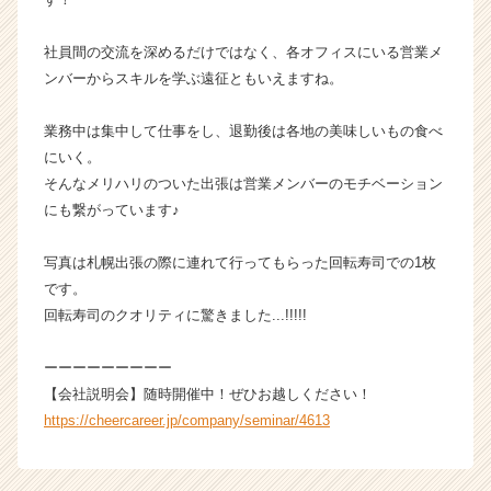
長
企
社員間の交流を深めるだけではなく、各オフィスにいる営業メ
業
ンバーからスキルを学ぶ遠征ともいえますね。
か
ら
業務中は集中して仕事をし、退勤後は各地の美味しいもの食べ
ス
にいく。
カ
ウ
そんなメリハリのついた出張は営業メンバーのモチベーション
ト
にも繋がっています♪
が
届
写真は札幌出張の際に連れて行ってもらった回転寿司での1枚
く
です。
就
回転寿司のクオリティに驚きました...!!!!!
活
サ
イ
ーーーーーーーーー
ト
【会社説明会】随時開催中！ぜひお越しください！
チ
https://cheercareer.jp/company/seminar/4613
ア
キ
ャ