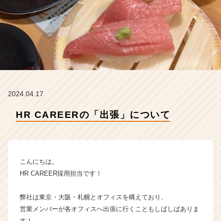
H
R
C
A
R
E
E
R
の
2024.04.17
タ
イ
HR CAREERの「出張」について
ム
ラ
イ
ン】
|
こんにちは。
ベ
HR CAREER採用担当です！
ン
チ
弊社は東京・大阪・札幌とオフィスを構えており、
ャ
営業メンバーが各オフィスへ出張に行くこともしばしばありま
ー・
成
す！