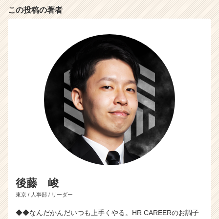
リ
この投稿の著者
ア
（C
h
e
e
r
C
a
r
e
e
r）
後藤 峻
東京 / 人事部 / リーダー
◆◆なんだかんだいつも上手くやる。HR CAREERのお調子