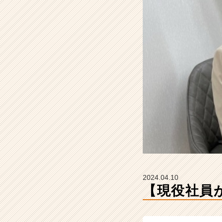
会
社
H
R
C
A
R
E
E
R
の
タ
イ
ム
ラ
イ
ン】
2024.04.10
|
【現役社員
ベ
ン
チ