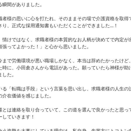
る瞬間がありました。
職者様の思いに心を打たれ、そのままその場で介護資格を取得
り、正式な採用通知書もいただくことができました...！
、情けではなく、求職者様の本質的なお人柄が決めてで内定が
頑張ってよかった！」と心から思いました。
今まで労働環境が悪い職場しかなく、本当は辞めたかったけど
た時に、小田倉さんから電話があった。願っていたら神様が助
ました。
いる「転職は手段」という言葉を思い出し、求職者様の人生の
の介在価値を感じました。
様とは連絡を取り合っていて、この道を選んで良かったと思っ
ーしていきます！
合う姿勢を大事にしている理由は、私自身、先輩方にトコトン