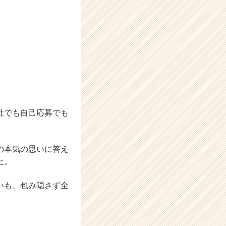
社でも自己応募でも
の本気の思いに答え
た。
いも、包み隠さず全