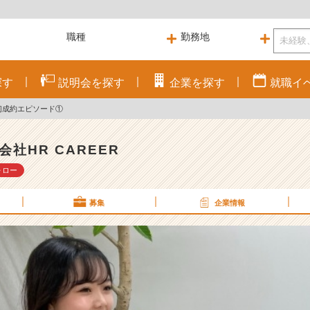
探す
説明会を
探す
企業を
探す
就職
イ
初成約エピソード①
会社HR CAREER
ォロー
募集
企業情報