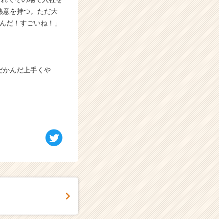
熱意を持つ。ただ大
るんだ！すごいね！」
だかんだ上手くや