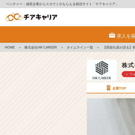
ベンチャー・成長企業からスカウトがもらえる就活サイト「チアキャリア」
【現
役
求人を
社
員
HOME
＞
株式会社HR CAREER
＞
タイムライン一覧
＞
【現役社員が語る】
が
語
る】
株式
初
＋ フ
成
約
エ
企業TOP
ピ
ソ
ー
ド
①
【株
式