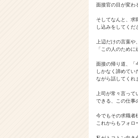
面接官の目が変わ
キ
ャ
リ
そしてなんと、求
ア
し込みをしてくださ
（C
h
上辺だけの言葉や
e
「この人のために
e
r
面接の帰り道、「
C
a
しかなく諦めてい
r
ながら話してくれ
e
e
上司が常々言って
r）
できる、この仕事
今でもその求職者
これからもフォロ
私がトコトン向き