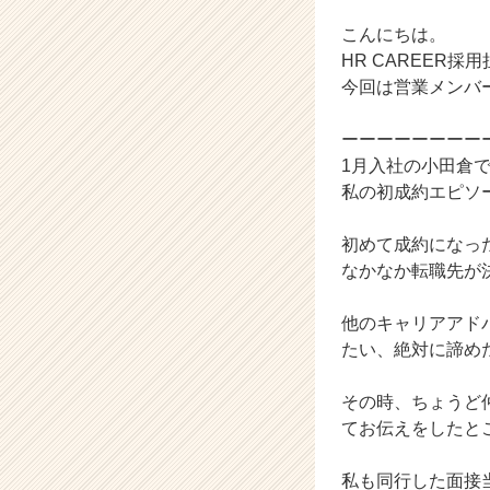
ャ
ー・
こんにちは。
成
HR CAREER採
長
今回は営業メンバ
企
業
ーーーーーーーー
か
1月入社の小田倉
ら
ス
私の初成約エピソ
カ
ウ
初めて成約になっ
ト
なかなか転職先が
が
届
他のキャリアアド
く
たい、絶対に諦め
就
活
サ
その時、ちょうど
イ
てお伝えをしたと
ト
チ
私も同行した面接
ア