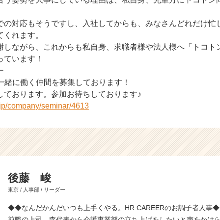
での対応もそうですし、入社してからも、みなさんどれだけ忙
てくれます。
謝しながら、これからも私自身、求職者様や法人様へ「トコト
っています！
ー
では一緒に働く仲間を募集しております！
しております。参加お待ちしております♪
r.jp/company/seminar/4613
後藤 峻
東京 / 人事部 / リーダー
◆◆なんだかんだいつも上手くやる。HR CAREERのお調子者人事
前職の上司、森代表から介護事業部の立ち上げをしたいと声をかけ