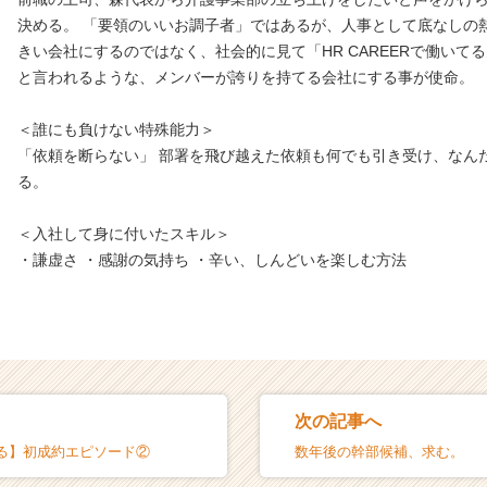
決める。 「要領のいいお調子者」ではあるが、人事として底なしの
きい会社にするのではなく、社会的に見て「HR CAREERで働いて
と言われるような、メンバーが誇りを持てる会社にする事が使命。
＜誰にも負けない特殊能力＞
「依頼を断らない」 部署を飛び越えた依頼も何でも引き受け、なん
る。
＜入社して身に付いたスキル＞
・謙虚さ ・感謝の気持ち ・辛い、しんどいを楽しむ方法
次の記事へ
る】初成約エピソード②
数年後の幹部候補、求む。