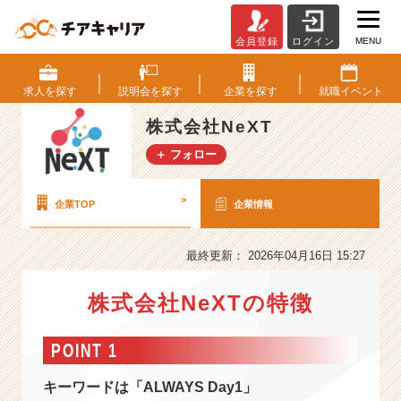
MENU
会員登録
ログイン
株
式
会
求人を
探す
説明会を
探す
企業を
探す
就職
イベント
社
N
株式会社NeXT
e
＋ フォロー
X
T
の
>
企業TOP
企業情報
会
社
情
最終更新： 2026年04月16日 15:27
報
-
株式会社NeXTの特徴
【新
卒
POINT 1
1
期
キーワードは「ALWAYS Day1」
生】