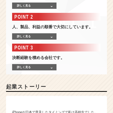
「日
詳しく見る
本
を
POINT 2
代
表
人、製品、利益の順番で大切にしています。
す
る
詳しく見る
D
X
POINT 3
カ
ン
決断経験を積める会社です。
パ
ニ
詳しく見る
ー」
を
目
起業ストーリー
指
す
ベ
ン
チ
iPhoneが日本で普及したタイミングで私は高校生でした。
ャ