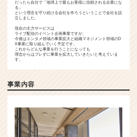
だったら自分で「地球上で最もお客様に信頼される企業にな
企
る」
業
という理念を守り続ける会社を作ろうということで会社を設
か
立しました。
ら
現在の主力サービスは
ス
ライブ配信のイベント企画事業ですが、
カ
今後はエンタメ領域の事業拡大と組織マネジメント領域のD
ウ
X事業に取り組んでいく予定です。
ト
これからどんな事業を行うことになっても
理念からはブレずに事業を拡大していきたいと考えていま
が
す。
届
く
就
活
事業内容
サ
イ
ト
チ
ア
キ
ャ
リ