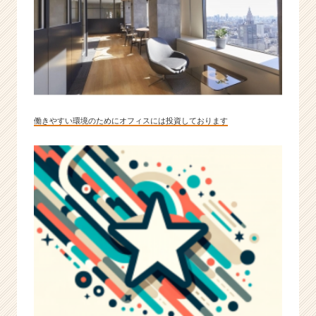
ア
（C
h
e
e
r
C
a
働きやすい環境のためにオフィスには投資しております
r
e
e
r）