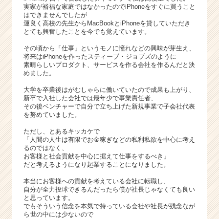
実家が裕福な家庭ではなかったのでiPhoneをすぐに買うこと
ー
はできませんでしたが
#
運良く高校の先生からMacBookとiPhoneを貸していただき
イ
とても興奮したことを今でも覚えています。
ン
その頃から「仕事」というモノに憧れなどの興味が芽生え、
フ
将来はiPhoneを作ったスティーブ・ジョブズのように
ル
素晴らしいプロダクト、サービスを作る会社を作るんだと決
エ
めました。
ン
大学を卒業後はがむしゃらに働いていたので成果も上がり、
サ
新卒で入社した会社では最年少で事業責任者、
ー
その後ベンチャーで自分で立ち上げた新規事業で子会社代表
#
を努めていました。
P
ただし、とあるキッカケで
R
「人間の人生は有限でお金稼ぎなどの私利私欲を中心に考え
|
るのではなく、
ベ
お客様と社会貢献を中心に据えて仕事をするべき」
ン
だと考えるようになり起業することになりました。
チ
本当にお客様への貢献を考えている会社に転職し、
ャ
自分が全力投球できるんだったら僕が社長じゃなくても良い
ー・
と思っています。
成
でもそういう信念を本気で持っている会社や社長が残念なが
ら世の中には少ないので
長