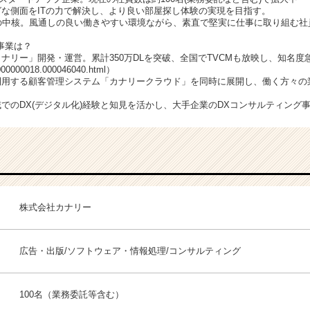
グな側面をITの力で解決し、より良い部屋探し体験の実現を目指す。
組織の中核。風通しの良い働きやすい環境ながら、素直で堅実に仕事に取り組む
事業は？
カナリー」開発・運営。累計350万DLを突破、全国でTVCMも放映し、知名度
/000000018.000046040.html
）
が利用する顧客管理システム「カナリークラウド」を同時に展開し、働く方々の
域でのDX(デジタル化)経験と知見を活かし、大手企業のDXコンサルティング
株式会社カナリー
広告・出版/ソフトウェア・情報処理/コンサルティング
100名（業務委託等含む）