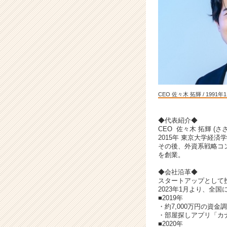
不
動
産
業
界
を
変
革
【T
CEO 佐々木 拓輝 / 1991
V
C
M
◆代表紹介◆
CEO 佐々木 拓輝 (さ
放
2015年 東京大学経済
映
その後、外資系戦略コン
中！】
を創業。
|
ベ
◆会社沿革◆
スタートアップとして
ン
2023年1月より、全
チ
■2019年
ャ
・約7,000万円の資金
ー・
・部屋探しアプリ「カ
■2020年
成