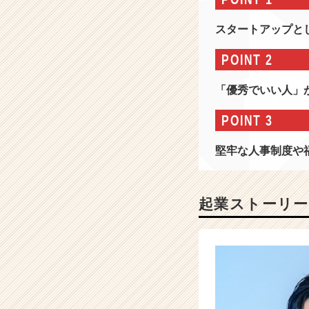
部
屋
スタートアップと
探
し
POINT 2
体
験
「優秀でいい人」
を
提
POINT 3
供！
「カ
堅牢な人事制度や
ナ
リ
ー」
を
起業ストーリー
始
め、
I
T
の
力
で