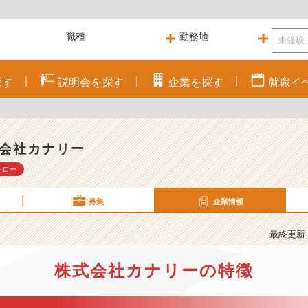
探す
説明会を
探す
企業を
探す
就職
イ
会社カナリー
ォロー
募集
企業情報
最終更新： 
株式会社カナリーの特徴