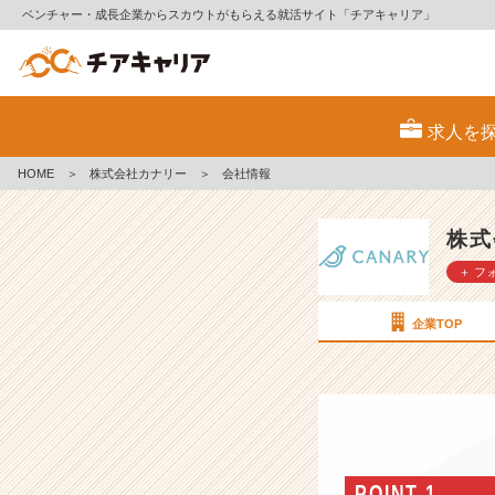
ベンチャー・成長企業からスカウトがもらえる就活サイト「チアキャリア」
株
式
求人を
会
社
HOME
＞
株式会社カナリー
＞
会社情報
カ
ナ
リ
株式
ー
＋ フ
の
会
社
企業TOP
情
報
-
よ
り
良
い
POINT 1