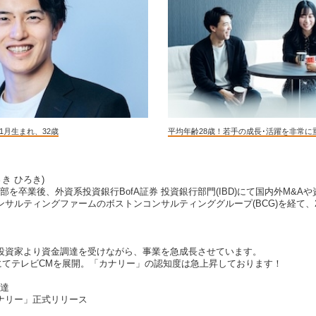
年11月生まれ、32歳
平均年齢28歳！若手の成長･活躍を非常
さき ひろき)
学部を卒業後、外資系投資銀行BofA証券 投資銀行部門(IBD)にて国内外M&
サルティングファームのボストンコンサルティンググループ(BCG)を経て、2
投資家より資金調達を受けながら、事業を急成長させています。
国にてテレビCMを展開。「カナリー」の認知度は急上昇しております！
調達
ナリー」正式リリース