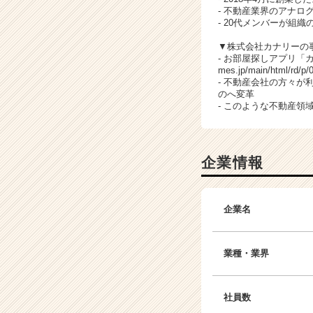
- 不動産業界のアナロ
- 20代メンバーが
▼株式会社カナリーの
- お部屋探しアプリ「
mes.jp/main/html/rd/p
- 不動産会社の方々
のへ変革
- このような不動産領
企業情報
企業名
業種・業界
社員数