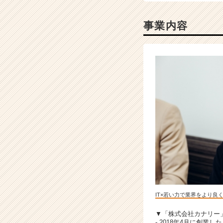
リ
ア
事業内容
（C
h
e
e
r
C
a
r
e
e
r）
IT×若い力で業界をより良
▼「株式会社カナリー
- 2018年4月に創業