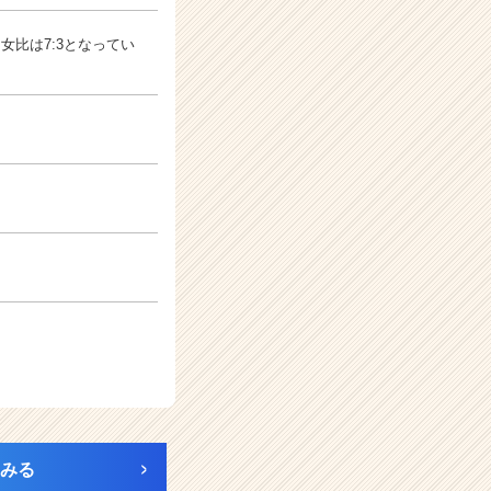
女比は7:3となってい
みる