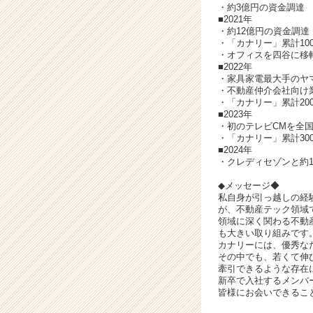
・約3億円の資金調達
長
■2021年
企
・約12億円の資金調達
業
・「カナリー」累計10
・オフィスを四谷に移
か
■2022年
ら
・家具家電最大手のヤ
ス
・不動産仲介会社向け業
カ
・「カナリー」累計20
■2023年
ウ
・初のテレビCMを全
ト
・「カナリー」累計30
が
■2024年
届
・クレディセゾンと約
く
◆メッセージ◆
就
私自身が引っ越しの経
活
が、不動産テック領域
サ
領域に深く関わる不動
イ
も大きい取り組みです
カナリーには、優秀な
ト
その中でも、若くて伸
チ
牽引できるような存在
ア
新卒で入社するメンバ
キ
皆様にお会いできるこ
ャ