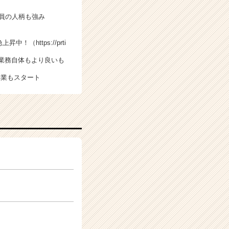
社員の人柄も強み
急上昇中！（
https://prti
業務自体もより良いも
事業もスタート