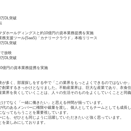
0万DL突破
転
マダホールディングスと約10億円の資本業務提携を実施
務支援ツール(SaaS)「カナリークラウド」本格リリース
0万DL突破
国で放映
0万DL突破
10億円の資本業務提携を実施
験が多く、部屋探しをする中で「この業界をもっとよくできるのではないか
で創業するきっかけとなりました。不動産業界は、巨大な産業であり、衣食
産業界を良くしていくことは、人々の生活そのものをよくしていくことと同
。
だけでなく「一緒に働きたい」と思える仲間が揃っています。
び代のあるメンバーに権限や裁量を渡し、個人としてもチームとしても成長
になってもらうことを重要視しています。
ーにも、ぜひとも同じように活躍していただきたいと強く思っています。
とを楽しみにしております。