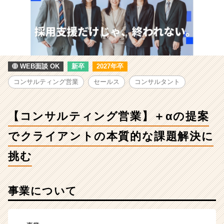
サ
ル
テ
ィ
ン
グ
営
WEB面談 OK
新卒
2027年卒
業】
コンサルティング営業
セールス
コンサルタント
＋
α
の
【コンサルティング営業】＋αの提案
提
案
でクライアントの本質的な課題解決に
で
ク
挑む
ラ
イ
ア
事業について
ン
ト
の
本