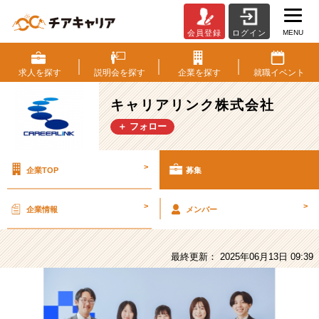
MENU
会員登録
ログイン
キ
ャ
リ
求人を
探す
説明会を
探す
企業を
探す
就職
イベント
ア
リ
キャリアリンク株式会社
ン
＋ フォロー
ク
株
式
>
企業TOP
募集
会
社
の
>
>
企業情報
メンバー
採
用/
求
最終更新： 2025年06月13日 09:39
人
-
【コ
ン