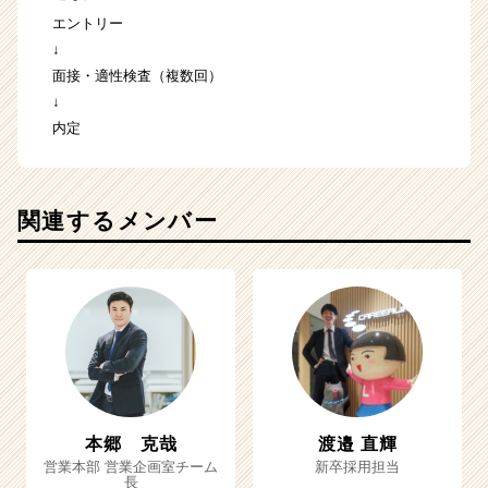
エントリー
↓
面接・適性検査（複数回）
↓
内定
関連するメンバー
本郷 克哉
渡邉 直輝
営業本部 営業企画室チーム
新卒採用担当
長