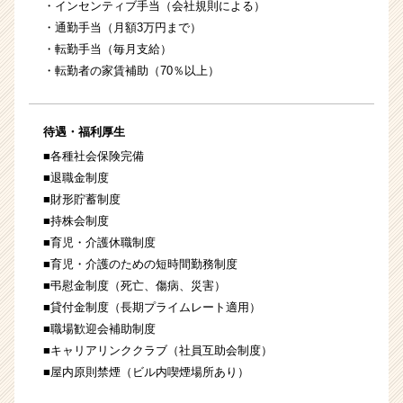
・インセンティブ手当（会社規則による）
・通勤手当（月額3万円まで）
・転勤手当（毎月支給）
・転勤者の家賃補助（70％以上）
待遇・福利厚生
■各種社会保険完備
■退職金制度
■財形貯蓄制度
■持株会制度
■育児・介護休職制度
■育児・介護のための短時間勤務制度
■弔慰金制度（死亡、傷病、災害）
■貸付金制度（長期プライムレート適用）
■職場歓迎会補助制度
■キャリアリンククラブ（社員互助会制度）
■屋内原則禁煙（ビル内喫煙場所あり）