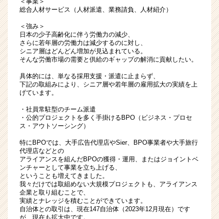
＜事業＞
質
総合人材サービス（人材派遣、業務請負、人材紹介）
的
＜強み＞
な
日本の少子高齢化に伴う労働力の減少、
課
さらに若年層の労働力は減少するのに対し、
題
シニア層はどんどん増加が見込まれている。
そんな労働市場の需要と供給のギャップの解消に貢献したい。
解
決
具体的には、単なる採用支援・派遣に止まらず、
に
下記の取組みにより、シニア層や若年層の雇用拡大の実績を上
挑
げています。
む
・社員常駐型のチーム派遣
|
・公的プロジェクトを多く手掛けるBPO（ビジネス・プロセ
ベ
ス・アウトソーシング）
ン
チ
特にBPOでは、大手広告代理店やSier、BPO事業者や大手旅行
代理店などとの
ャ
アライアンスを組んだBPOの獲得・運用、またはジョイントベ
ー・
ンチャーとして事業を立ち上げる、
成
ということも増えてきました。
長
我々だけでは取組めない大規模プロジェクトも、アライアンス
企業と取り組むことで、
企
実績とナレッジを積むことができています。
業
自治体との取引は、現在147自治体（2023年12月現在）です
か
が、現在も拡大中です。