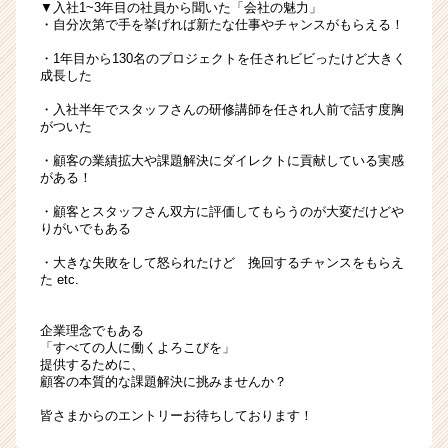
▼入社1~3年目の社員から聞いた「会社の魅力」
・自分次第で手を挙げれば新たな仕事やチャンスがもらえる！
・1年目から130名のプロジェクトを任されビビったけど大きく
成長した
・入社半年でスタッフさんの研修講師を任され人前で話す度胸
がついた
・顧客の業績拡大や課題解決にダイレクトに貢献している実感
がある！
・顧客とスタッフさん双方に評価してもらうのが大変だけどや
りがいでもある
・大きな失敗をして怒られたけど 挽回するチャンスをもらえ
た etc.
企業理念でもある
「すべての人に働くよろこびを」
提供するために、
顧客の本質的な課題解決に挑みませんか？
皆さまからのエントリーお待ちしております！