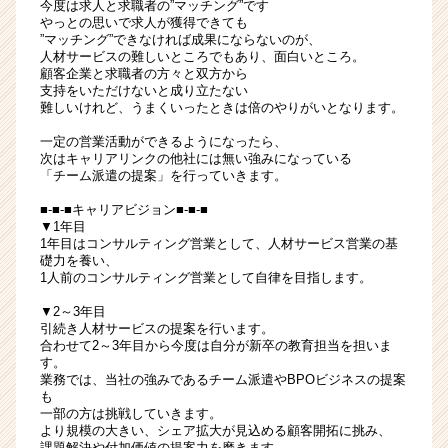
今度は求人と求職者の”マッチング”です
やっとの思いで求人が獲得できても
”マッチング”できなければ成果にならないのが、
人材サービスの難しいところでもあり、面白いところ。
顧客企業と求職者の方々と双方から
支持をいただけないと成り立たない
難しいけれど、うまくいったときは倍のやりがいとなります。
一定の営業活動ができるようになったら、
次はキャリアリンクの他社には無い強みになっている
「チーム派遣の提案」を行っていきます。
■-■-■キャリアビジョン■-■-■
▼1年目
1年目はコンサルティング営業として、人材サービス営業の基
礎力を養い、
1人前のコンサルティング営業として自律を目指します。
▼2～3年目
引続き人材サービスの提案を行います。
合わせて2～3年目から今度は自分が新卒の教育担当を担いま
す。
業務では、当社の強みであるチーム派遣やBPOビジネスの提案
も
一部の方は挑戦していきます。
より規模の大きい、シェア拡大が見込める顧客開拓に挑み、
課題解決や付加価値の提案力を磨きます。