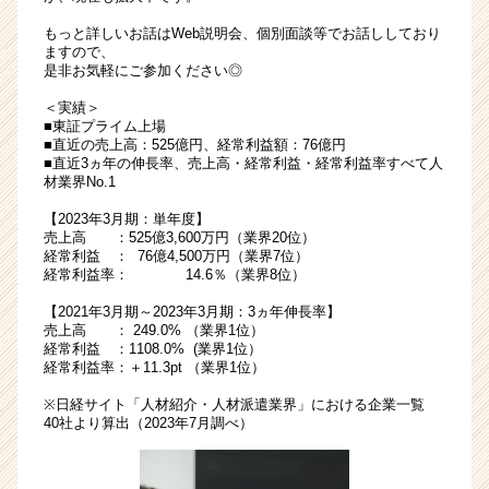
ら
もっと詳しいお話はWeb説明会、個別面談等でお話ししており
ス
ますので、
カ
是非お気軽にご参加ください◎
ウ
ト
＜実績＞
■東証プライム上場
が
■直近の売上高：525億円、経常利益額：76億円
届
■直近3ヵ年の伸長率、売上高・経常利益・経常利益率すべて人
く
材業界No.1
就
活
【2023年3月期：単年度】
売上高 ：525億3,600万円（業界20位）
サ
経常利益 ： 76億4,500万円（業界7位）
イ
経常利益率： 14.6％（業界8位）
ト
チ
【2021年3月期～2023年3月期：3ヵ年伸長率】
売上高 ： 249.0% （業界1位）
ア
経常利益 ：1108.0% (業界1位）
キ
経常利益率：＋11.3pt （業界1位）
ャ
リ
※日経サイト「人材紹介・人材派遣業界」における企業一覧
40社より算出（2023年7月調べ）
ア
（CheerCareer）