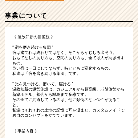
運
営
事業について
に
挑
戦
《 温故知新の価値観 》
す
る
“ 宿を磨き続ける集団 "
仲
宿は建てれば終わりではなく、そこからがむしろ出発点。
間
おもてなしのあり方も、空間のあり方も、全ては人が紡ぎ出す
もの。
募
良い宿は一日にしてならず。時とともに変化するもの。
集！
私達は「宿を磨き続ける集団」です。
|
ベ
“ 光を見つける。磨いて、届ける "
温故知新の運営施設は、カジュアルから超高級、老舗旅館から
ン
新築ホテル、都会から離島まで多彩です。
チ
その全てに共通しているのは、他に類例のない個性があるこ
ャ
と。
ー・
私達はそれぞれの土地の記憶に耳を澄ませ、カスタムメイドで
独自のコンセプトを立てています。
成
長
企
《 事業内容 》
業