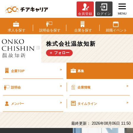
MENU
会員登録
ログイン
株
式
会
求人を
探す
説明会を
探す
企業を
探す
就職
イベント
社
温
株式会社温故知新
故
＋ フォロー
知
新
の
>
企業TOP
募集
採
用/
求
>
>
説明会
企業情報
人
-
>
>
【企
メンバー
タイムライン
画
マ
ー
最終更新： 2026年08月06日 11:50
ケ