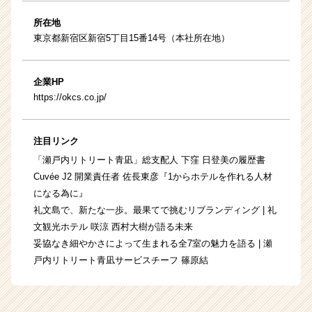
所在地
東京都新宿区新宿5丁目15番14号（本社所在地）
企業HP
https://okcs.co.jp/
注目リンク
「瀬戸内リトリート青凪」総支配人 下窪 日登美の履歴書
Cuvée J2 開業責任者 佐長東彦『1からホテルを作れる人材
になる為に』
礼文島で、新たな一歩。最果てで挑むリブランディング | 礼
文観光ホテル 咲涼 西村大樹が語る未来
妥協なき細やかさによって生まれる全7室の魅力を語る | 瀬
戸内リトリート青凪サービスチーフ 篠原結