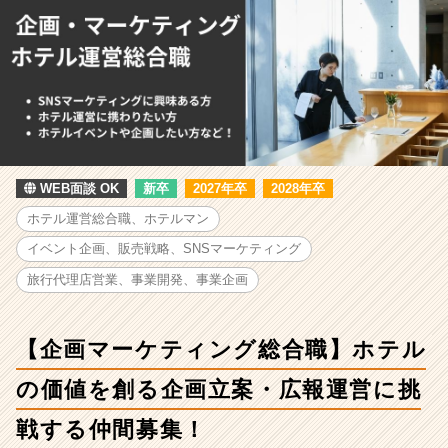
テ
ィ
ン
グ
総
合
職】
ホ
テ
WEB面談 OK
新卒
2027年卒
2028年卒
ル
の
ホテル運営総合職、ホテルマン
価
イベント企画、販売戦略、SNSマーケティング
値
を
旅行代理店営業、事業開発、事業企画
創
る
企
【企画マーケティング総合職】ホテル
画
立
の価値を創る企画立案・広報運営に挑
案・
広
戦する仲間募集！
報