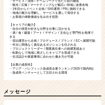
・サービス / 清掃 / チームワークで当たり前の徹底
・観光 / 広報 / マーケティングなど幅広い領域に改善余地
・1年目からイベント企画 / SNS運用 / PRに挑戦できる
・地域の魅力を理解し、サービスを通して発信する
・お客様の体験価値を生み出す役割
【キャリアの魅力】
・自分の得意や好きな分野を仕事に活かせる
・酒 / 食 / 建築 / アート / デザイン / 文化など専門性を発揮で
きる
・宿泊運営から企画 / プロデュース / ブランド / ECへ展開可能
・年次に関係なく責任あるポジションを任される
・プロジェクトリーダー / 開業責任者への抜擢実績あり
・転勤なしで地域に根ざしたキャリアを形成できる
・生活設計や家庭事情に合わせた働き方が可能
【企業の成長性】
・アジア・パシフィック急成長企業ランキング2025で国内8位
・急成長ベンチャーとして注目される環境
メッセージ