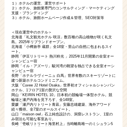
か
１）ホテルの運営、運営サポート
２）ホテル、旅館業専門のコンサルティング・マーケティング
ら
支援・ブランディング
ス
３）ホテル、旅館ホームページ作成＆管理、SEO対策等
カ
ウ
＜現在運営中のホテル＞
ト
北海道「礼文観光ホテル 咲涼」数百種の高山植物が咲く礼文
が
島。2025年リブランドオープン。
届
北海道「小樽旅亭 蔵群」全18室・里山の自然に包まれるスイ
く
ート。
静岡「伊豆リトリート 熱川粋光 」2025年11月開業の全室オー
就
シャンビュー宿
活
静岡「イル・アズーリ」駿河湾の眺望を独占できる全室オーシ
サ
ャンビュー宿
イ
長野「ホテルラヴィーニュ 白馬」世界有数のスキーリゾートに
建つ新築ホテルコンドミニアム。
ト
大阪「Cuvee J2 Hotel Osaka」世界初オフィシャルシャンパン
チ
ホテル、1フロア1室の贅沢な空間
ア
岡山「KEIRIN HOTEL 10」日本初の競輪場一体型ホテル。競
キ
輪場と瀬戸内海を見下ろす、全149室。
ャ
愛媛「瀬戸内リトリート青凪」安藤忠雄建築、海外アワード
続々獲得。全7室のオールスイート。
リ
山口「maison owl」石上純也設計の、洞窟レストラン、1室の
ア
み宿泊も可能な客室あり。
（CheerCareer）
長崎「壱岐リトリート海里村上」当時離島唯一のミシュラン5