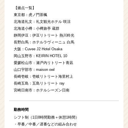
【拠点一覧】
東京都：虎ノ門茶楓
北海道礼文：礼文観光ホテル 咲涼
北海道小樽：小樽旅亭 蔵群
静岡伊豆：伊豆リトリート 熱川粋光
長野白馬：ホテルラヴィーニュ 白馬
大阪：Cuvee J2 Hotel Osaka
岡山玉野市：KEIRIN HOTEL 10
愛媛松山市：瀬戸内リトリート青凪
山口宇部市：maison owl
長崎壱岐：壱岐リトリート海里村上
長崎五島：五島リトリート ray
宮崎日南市：ホテルシーズン日南
勤務時間
シフト制（1日8時間勤務＋休憩1時間）
・早番／中番／遅番などの組み合わせ