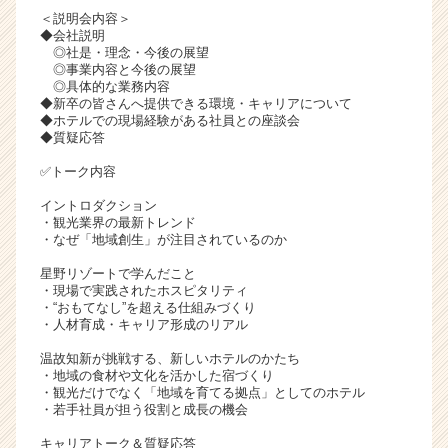
＜説明会内容＞
ャ
◆会社説明
リ
◎社是・理念・今後の展望
ア
◎事業内容と今後の展望
（C
◎具体的な業務内容
h
◆新卒の皆さんへ提供できる環境・キャリアについて
◆ホテルでの現場経験がある社員との座談会
e
◆質疑応答
e
r
✅トーク内容
C
イントロダクション
a
・観光業界の最新トレンド
r
・なぜ「地域創生」が注目されているのか
e
e
星野リゾートで学んだこと
・現場で実践されたホスピタリティ
r）
・“おもてなし”を超える仕組みづくり
・人材育成・キャリア形成のリアル
温故知新が挑戦する、新しいホテルのかたち
・地域の食材や文化を活かした宿づくり
・観光だけでなく「地域を育てる拠点」としてのホテル
・若手社員が担う役割と成長の機会
キャリアトーク＆質疑応答