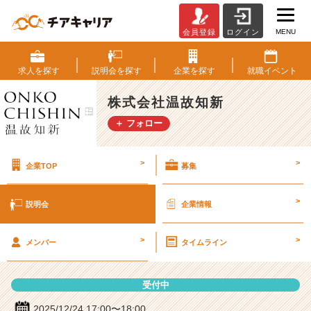
MENU
会員登録
ログイン
株
式
会
求人を
探す
説明会を
探す
企業を
探す
就職
イベント
社
温
株式会社温故知新
故
＋ フォロー
知
新
の
>
>
企業TOP
募集
説
明
会
>
説明会
企業情報
詳
細
>
>
|
メンバー
タイムライン
ベ
ン
受付中
チ
ャ
2025/12/24 17:00〜18:00