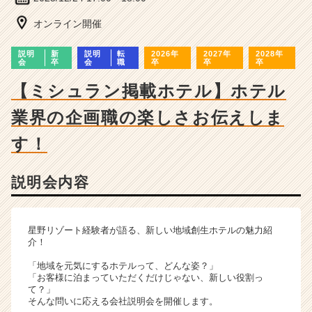
ー・
成
オンライン開催
長
企
説明
新
説明
転
2026年
2027年
2028年
業
会
卒
会
職
卒
卒
卒
か
【ミシュラン掲載ホテル】ホテル
ら
ス
業界の企画職の楽しさお伝えしま
カ
ウ
す！
ト
が
届
説明会内容
く
就
活
星野リゾート経験者が語る、新しい地域創生ホテルの魅力紹
サ
介！
イ
「地域を元気にするホテルって、どんな姿？」
ト
「お客様に泊まっていただくだけじゃない、新しい役割っ
チ
て？」
ア
そんな問いに応える会社説明会を開催します。
キ