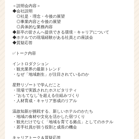
＜説明会内容＞
ャ
◆会社説明
リ
◎社是・理念・今後の展望
ア
◎事業内容と今後の展望
（C
◎具体的な業務内容
h
◆新卒の皆さんへ提供できる環境・キャリアについて
◆ホテルでの現場経験がある社員との座談会
e
◆質疑応答
e
r
✅トーク内容
C
イントロダクション
a
・観光業界の最新トレンド
r
・なぜ「地域創生」が注目されているのか
e
e
星野リゾートで学んだこと
・現場で実践されたホスピタリティ
r）
・“おもてなし”を超える仕組みづくり
・人材育成・キャリア形成のリアル
温故知新が挑戦する、新しいホテルのかたち
・地域の食材や文化を活かした宿づくり
・観光だけでなく「地域を育てる拠点」としてのホテル
・若手社員が担う役割と成長の機会
キャリアトーク＆質疑応答