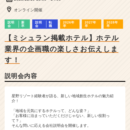
ー・
成
オンライン開催
長
企
説明
新
説明
転
2026年
2027年
2028年
業
会
卒
会
職
卒
卒
卒
か
【ミシュラン掲載ホテル】ホテル
ら
ス
業界の企画職の楽しさお伝えしま
カ
ウ
す！
ト
が
届
説明会内容
く
就
活
星野リゾート経験者が語る、新しい地域創生ホテルの魅力紹
サ
介！
イ
「地域を元気にするホテルって、どんな姿？」
ト
「お客様に泊まっていただくだけじゃない、新しい役割っ
チ
て？」
ア
そんな問いに応える会社説明会を開催します。
キ