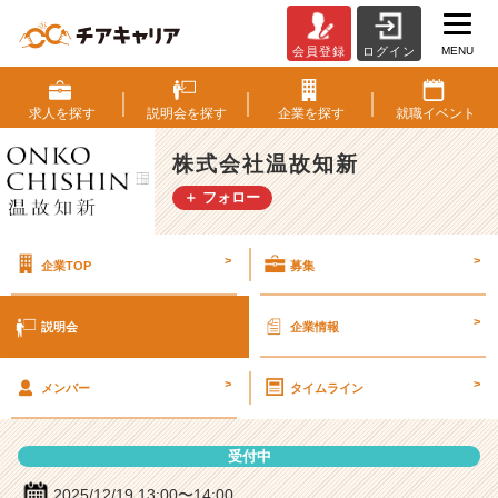
MENU
会員登録
ログイン
株
式
会
求人を
探す
説明会を
探す
企業を
探す
就職
イベント
社
温
株式会社温故知新
故
＋ フォロー
知
新
の
>
>
企業TOP
募集
説
明
会
>
説明会
企業情報
詳
細
>
>
|
メンバー
タイムライン
ベ
ン
受付中
チ
ャ
2025/12/19 13:00〜14:00