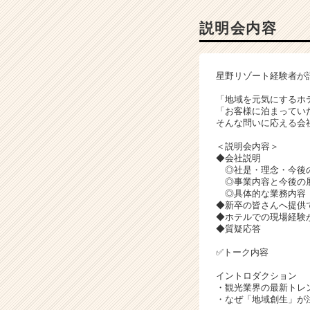
ャ
ー・
説明会内容
成
長
企
星野リゾート経験者が
業
か
「地域を元気にするホ
ら
「お客様に泊まってい
そんな問いに応える会
ス
カ
＜説明会内容＞
ウ
◆会社説明
ト
◎社是・理念・今後
が
◎事業内容と今後の
◎具体的な業務内容
届
◆新卒の皆さんへ提供
く
◆ホテルでの現場経験
就
◆質疑応答
活
✅トーク内容
サ
イ
イントロダクション
ト
・観光業界の最新トレ
チ
・なぜ「地域創生」が