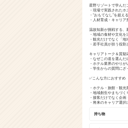
ア
星野リゾートで学んだ
キ
・現場で実践されたホ
ャ
・“おもてなし”を超え
リ
・人材育成・キャリア
ア
温故知新が挑戦する、
（C
・地域の食材や文化を
h
・観光だけでなく「地
e
・若手社員が担う役割
e
キャリアトーク＆質疑
r
・なぜこの道を選んだ
C
・ホテル業界のやりが
a
・学生からの質問にざ
r
✅こんな方におすすめ
e
e
・ホテル・旅館・観光
r）
・地域創生やまちづく
・接客だけでなく企画
・将来のキャリア選択
持ち物