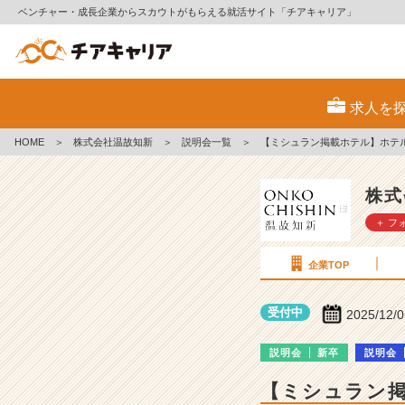
ベンチャー・成長企業からスカウトがもらえる就活サイト「チアキャリア」
株
式
求人を
会
社
HOME
＞
株式会社温故知新
＞
説明会一覧
＞
【ミシュラン掲載ホテル】ホテ
温
故
知
株式
新
＋ フ
の
説
明
企業TOP
会
詳
受付中
2025/12/
細
|
説明会
新卒
説明会
ベ
ン
【ミシュラン
チ