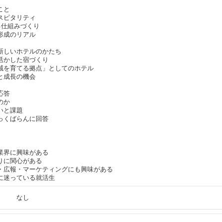
こと
スピタリティ
る仕組みづくり
形成のリアル
新しいホテルのかたち
活かした宿づくり
域を育てる拠点」としてのホテル
と成長の機会
応答
のか
いと課題
っくばらんに回答
業界に興味がある
りに関心がある
・広報・マーケティングにも興味がある
に迷っている就活生
なし