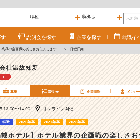
探す
説明会を
探す
企業を
探す
就職
イ
ル業界の企画職の楽しさお伝えします！
＞
日程詳細
会社温故知新
ォロー
募集
説明会
企業情報
メンバ
05 13:00〜14:00
オンライン開催
転職
2026年卒
2027年卒
2028年卒
掲載ホテル】ホテル業界の企画職の楽しさお