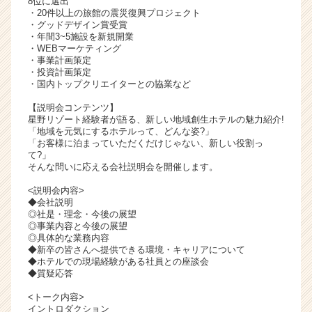
8位に選出
・20件以上の旅館の震災復興プロジェクト
ャ
・グッドデザイン賞受賞
リ
・年間3~5施設を新規開業
ア
・WEBマーケティング
（C
・事業計画策定
h
・投資計画策定
・国内トップクリエイターとの協業など
e
e
【説明会コンテンツ】
r
星野リゾート経験者が語る、新しい地域創生ホテルの魅力紹介!
C
「地域を元気にするホテルって、どんな姿?」
「お客様に泊まっていただくだけじゃない、新しい役割っ
a
て?」
r
そんな問いに応える会社説明会を開催します。
e
e
<説明会内容>
◆会社説明
r）
◎社是・理念・今後の展望
◎事業内容と今後の展望
◎具体的な業務内容
◆新卒の皆さんへ提供できる環境・キャリアについて
◆ホテルでの現場経験がある社員との座談会
◆質疑応答
<トーク内容>
イントロダクション