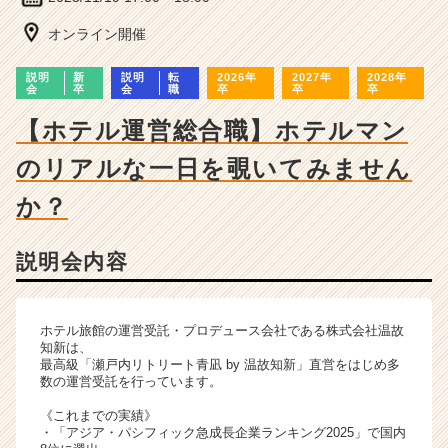
ー・
成
オンライン開催
長
企
説明
新
説明
転
2026年
2027年
2028年
業
会
卒
会
職
卒
卒
卒
か
【ホテル運営総合職】ホテルマン
ら
ス
のリアルな一日を覗いてみません
カ
ウ
か？
ト
が
届
説明会内容
く
就
活
ホテル旅館の運営受託・プロデュース会社である株式会社温故
サ
知新は、
イ
最高級「瀬戸内リトリート青凪 by 温故知新」直営をはじめ多
数の運営受託を行っています。
ト
チ
《これまでの実績》
ア
・「アジア・パシフィック急成長企業ランキング2025」で国内
キ