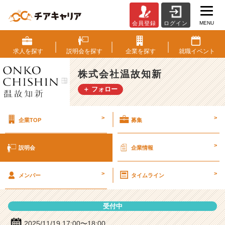
MENU
会員登録
ログイン
株
式
会
求人を
探す
説明会を
探す
企業を
探す
就職
イベント
社
温
株式会社温故知新
故
＋ フォロー
知
新
の
>
>
企業TOP
募集
説
明
会
>
説明会
企業情報
詳
細
>
>
|
メンバー
タイムライン
ベ
ン
受付中
チ
ャ
2025/11/19 17:00〜18:00