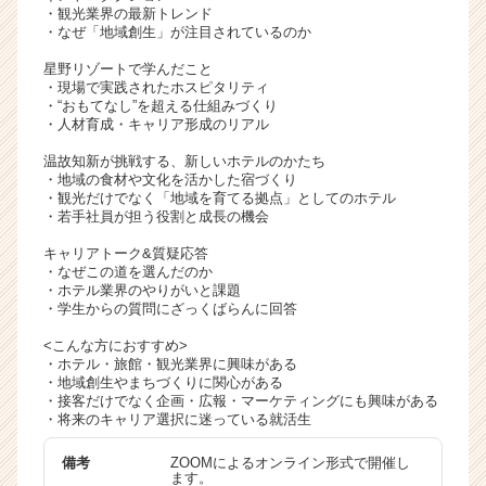
・観光業界の最新トレンド
・なぜ「地域創生」が注目されているのか
星野リゾートで学んだこと
・現場で実践されたホスピタリティ
・“おもてなし”を超える仕組みづくり
・人材育成・キャリア形成のリアル
温故知新が挑戦する、新しいホテルのかたち
・地域の食材や文化を活かした宿づくり
・観光だけでなく「地域を育てる拠点」としてのホテル
・若手社員が担う役割と成長の機会
キャリアトーク&質疑応答
・なぜこの道を選んだのか
・ホテル業界のやりがいと課題
・学生からの質問にざっくばらんに回答
<こんな方におすすめ>
・ホテル・旅館・観光業界に興味がある
・地域創生やまちづくりに関心がある
・接客だけでなく企画・広報・マーケティングにも興味がある
・将来のキャリア選択に迷っている就活生
備考
ZOOMによるオンライン形式で開催し
ます。