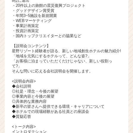
8位に選出
・20件以上の旅館の震災復興プロジェクト
ャ
・グッドデザイン賞受賞
リ
・年間3~5施設を新規開業
ア
・WEBマーケティング
（C
・事業計画策定
h
・投資計画策定
・国内トップクリエイターとの協業など
e
e
【説明会コンテンツ】
r
星野リゾート経験者が語る、新しい地域創生ホテルの魅力紹介!
C
「地域を元気にするホテルって、どんな姿?」
「お客様に泊まっていただくだけじゃない、新しい役割っ
a
て?」
r
そんな問いに応える会社説明会を開催します。
e
e
<説明会内容>
◆会社説明
r）
◎社是・理念・今後の展望
◎事業内容と今後の展望
◎具体的な業務内容
◆新卒の皆さんへ提供できる環境・キャリアについて
◆ホテルでの現場経験がある社員との座談会
◆質疑応答
<トーク内容>
イントロダクション