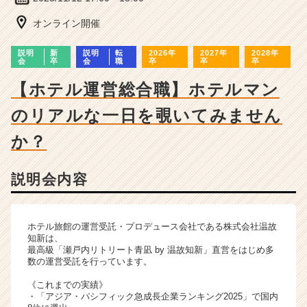
ー・
成
オンライン開催
長
企
説明
新
説明
転
2026年
2027年
2028年
業
会
卒
会
職
卒
卒
卒
か
【ホテル運営総合職】ホテルマン
ら
ス
のリアルな一日を覗いてみません
カ
ウ
か？
ト
が
届
説明会内容
く
就
活
ホテル旅館の運営受託・プロデュース会社である株式会社温故
サ
知新は、
イ
最高級「瀬戸内リトリート青凪 by 温故知新」直営をはじめ多
数の運営受託を行っています。
ト
チ
《これまでの実績》
ア
・「アジア・パシフィック急成長企業ランキング2025」で国内
キ