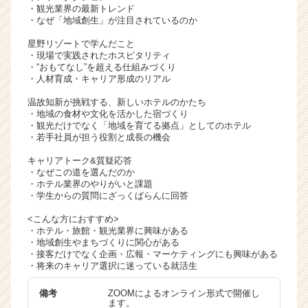
・観光業界の最新トレンド
・なぜ「地域創生」が注目されているのか
星野リゾートで学んだこと
・現場で実践されたホスピタリティ
・“おもてなし”を超える仕組みづくり
・人材育成・キャリア形成のリアル
温故知新が挑戦する、新しいホテルのかたち
・地域の食材や文化を活かした宿づくり
・観光だけでなく「地域を育てる拠点」としてのホテル
・若手社員が担う役割と成長の機会
キャリアトーク&質疑応答
・なぜこの道を選んだのか
・ホテル業界のやりがいと課題
・学生からの質問にざっくばらんに回答
<こんな方におすすめ>
・ホテル・旅館・観光業界に興味がある
・地域創生やまちづくりに関心がある
・接客だけでなく企画・広報・マーケティングにも興味がある
・将来のキャリア選択に迷っている就活生
備考
ZOOMによるオンライン形式で開催し
ます。