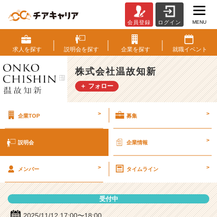
MENU
会員登録
ログイン
株
式
会
求人を
探す
説明会を
探す
企業を
探す
就職
イベント
社
温
株式会社温故知新
故
＋ フォロー
知
新
の
>
>
企業TOP
募集
説
明
会
>
説明会
企業情報
詳
細
>
>
|
メンバー
タイムライン
ベ
ン
受付中
チ
ャ
2025/11/12 17:00〜18:00