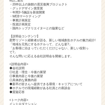
8位に選出
・20件以上の旅館の震災復興プロジェクト
ャ
・グッドデザイン賞受賞
リ
・年間3~5施設を新規開業
ア
・WEBマーケティング
（C
・事業計画策定
h
・投資計画策定
・国内トップクリエイターとの協業など
e
e
【説明会コンテンツ】
r
星野リゾート経験者が語る、新しい地域創生ホテルの魅力紹介!
C
「地域を元気にするホテルって、どんな姿?」
「お客様に泊まっていただくだけじゃない、新しい役割っ
a
て?」
r
そんな問いに応える会社説明会を開催します。
e
e
<説明会内容>
◆会社説明
r）
◎社是・理念・今後の展望
◎事業内容と今後の展望
◎具体的な業務内容
◆新卒の皆さんへ提供できる環境・キャリアについて
◆ホテルでの現場経験がある社員との座談会
◆質疑応答
<トーク内容>
イントロダクション