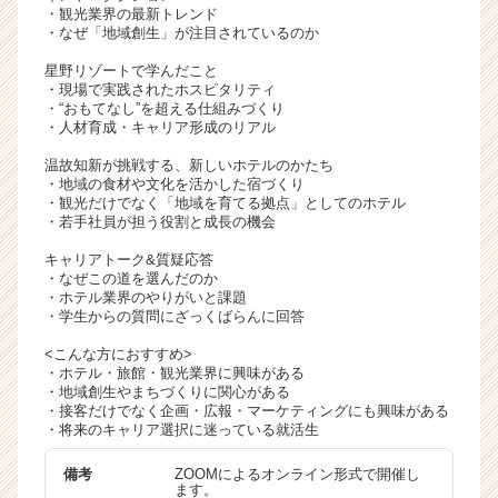
・観光業界の最新トレンド
・なぜ「地域創生」が注目されているのか
星野リゾートで学んだこと
・現場で実践されたホスピタリティ
・“おもてなし”を超える仕組みづくり
・人材育成・キャリア形成のリアル
温故知新が挑戦する、新しいホテルのかたち
・地域の食材や文化を活かした宿づくり
・観光だけでなく「地域を育てる拠点」としてのホテル
・若手社員が担う役割と成長の機会
キャリアトーク&質疑応答
・なぜこの道を選んだのか
・ホテル業界のやりがいと課題
・学生からの質問にざっくばらんに回答
<こんな方におすすめ>
・ホテル・旅館・観光業界に興味がある
・地域創生やまちづくりに関心がある
・接客だけでなく企画・広報・マーケティングにも興味がある
・将来のキャリア選択に迷っている就活生
備考
ZOOMによるオンライン形式で開催し
ます。