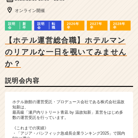
ー・
成
オンライン開催
長
企
説明
新
説明
転
2026年
2027年
2028年
業
会
卒
会
職
卒
卒
卒
か
【ホテル運営総合職】ホテルマン
ら
ス
のリアルな一日を覗いてみません
カ
ウ
か？
ト
が
届
説明会内容
く
就
活
ホテル旅館の運営受託・プロデュース会社である株式会社温故
サ
知新は、
イ
最高級「瀬戸内リトリート青凪 by 温故知新」直営をはじめ多
数の運営受託を行っています。
ト
チ
《これまでの実績》
ア
・「アジア・パシフィック急成長企業ランキング2025」で国内
キ