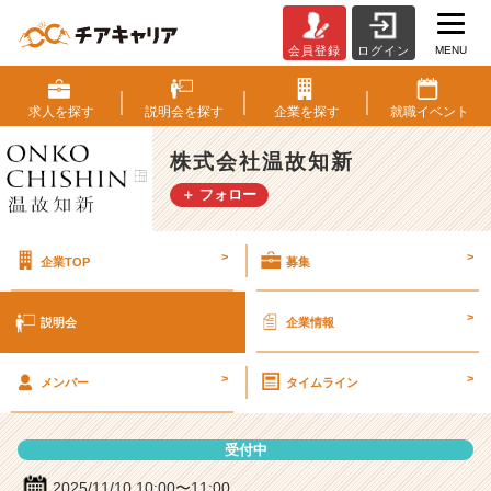
MENU
会員登録
ログイン
株
式
会
求人を
探す
説明会を
探す
企業を
探す
就職
イベント
社
温
株式会社温故知新
故
＋ フォロー
知
新
の
>
>
企業TOP
募集
説
明
会
>
説明会
企業情報
詳
細
>
>
|
メンバー
タイムライン
ベ
ン
受付中
チ
ャ
2025/11/10 10:00〜11:00