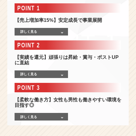
-
POINT 1
【売
上
【売上増加率15%】安定成長で事業展開
増
加
詳しく見る
率
1
POINT 2
5%
の
【実績を還元】頑張りは昇給・賞与・ポストUP
安
に直結
定
成
詳しく見る
長】
ク
POINT 3
ル
ー
【柔軟な働き方】女性も男性も働きやすい環境を
ズ
目指す◎
を
コ
詳しく見る
ア
と
し