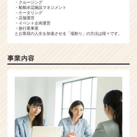
ャ
・クルージング
・船舶水辺施設マネジメント
リ
・ケータリング
ア
・店舗運営
（C
・イベント企画運営
h
・旅行業事業
e
とお客様の人生を加速させる「場創り」の方法は様々です。
e
r
C
事業内容
a
r
e
e
r）