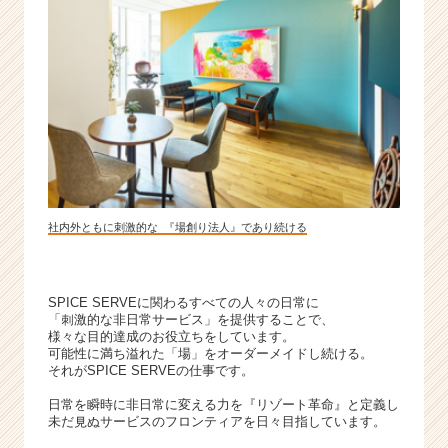
成
長
企
業
か
ら
ス
カ
ウ
ト
が
社内外ともに刺激的な 『場創り法人』であり続ける
届
く
就
SPICE SERVEに関わるすべての人々の日常に
活
「刺激的な非日常サービス」を提供することで、
サ
様々な目的達成のお役立ちをしています。
イ
可能性に満ち溢れた「場」をオーダーメイドし続ける。
ト
それがSPICE SERVEの仕事です。
チ
日常を瞬時に非日常に変える力を『リゾート革命』と定義し
ア
未だ見ぬサービスのフロンティアを日々目指しています。
キ