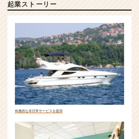
起業ストーリー
た
ト
ー
タ
ル
ソ
リ
ュ
ー
シ
ョ
ン
を
提
供！
|
ベ
刺激的な非日常サービスを提供
ン
チ
ャ
ー・