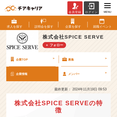
MENU
会員登録
ログイン
株
式
会
求人を
探す
説明会を
探す
企業を
探す
就職
イベント
社
S
株式会社SPICE SERVE
P
＋ フォロー
I
C
E
>
>
企業TOP
募集
S
E
>
企業情報
メンバー
R
V
E
最終更新： 2024年11月19日 09:53
の
会
株式会社SPICE SERVEの特
社
情
徴
報