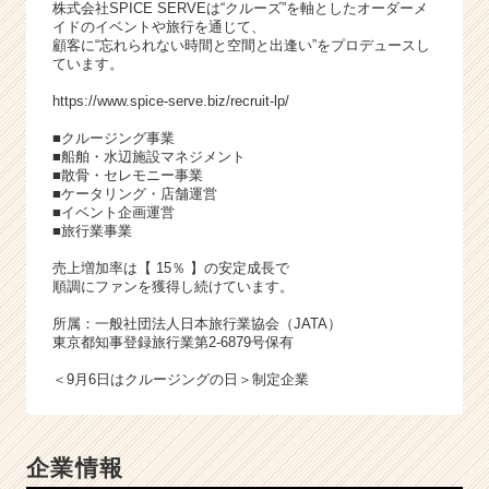
株式会社SPICE SERVEは“クルーズ”を軸としたオーダーメ
イドのイベントや旅行を通じて、
顧客に“忘れられない時間と空間と出逢い”をプロデュースし
ています。
https://www.spice-serve.biz/recruit-lp/
■クルージング事業
■船舶・水辺施設マネジメント
■散骨・セレモニー事業
■ケータリング・店舗運営
■イベント企画運営
■旅行業事業
売上増加率は【 15％ 】の安定成長で
順調にファンを獲得し続けています。
所属：一般社団法人日本旅行業協会（JATA）
東京都知事登録旅行業第2-6879号保有
＜9月6日はクルージングの日＞制定企業
企業情報