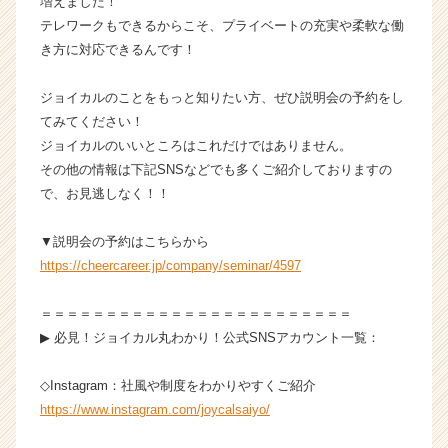
増えました！
ン
テレワークもできるからこそ、プライベートの充実や柔軟な働
の
き方に対応できるんです！
タ
イ
ジョイカルのことをもっと知りたい方、ぜひ説明会の予約をし
ム
てみてください！
ラ
イ
ジョイカルのいいところはこれだけではありません。
ン】
その他の情報は下記SNSなどでも多くご紹介しておりますの
|
で、お見逃しなく！！
ベ
ン
▼説明会の予約はこちらから
チ
https://cheercareer.jp/company/seminar/4597
ャ
ー・
成
＝＝＝＝＝＝＝＝＝＝＝＝＝＝＝＝＝＝＝＝＝＝＝＝
長
▶︎ 必見！ジョイカル丸わかり！公式SNSアカウント一覧：
企
業
◇Instagram：社風や制度をわかりやすくご紹介
か
https://www.instagram.com/joycalsaiyo/
ら
ス