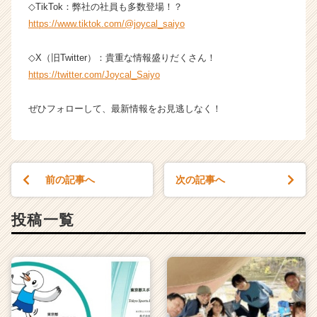
◇TikTok：弊社の社員も多数登場！？
カ
ウ
https://www.tiktok.com/@joycal_saiyo
ト
が
◇X（旧Twitter）：貴重な情報盛りだくさん！
届
https://twitter.com/Joycal_Saiyo
く
就
ぜひフォローして、最新情報をお見逃しなく！
活
サ
イ
ト
チ
前の記事へ
次の記事へ
ア
キ
ャ
投稿一覧
リ
ア
（C
h
e
e