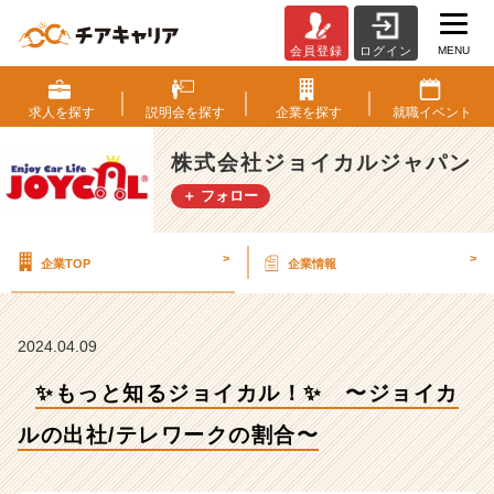
MENU
会員登録
ログイン
✨
も
っ
求人を
探す
説明会を
探す
企業を
探す
就職
イベント
と
知
株式会社ジョイカルジャパン
る
＋ フォロー
ジ
ョ
イ
>
>
企業TOP
企業情報
カ
ル！
✨
〜
2024.04.09
ジ
ョ
✨もっと知るジョイカル！✨ 〜ジョイカ
イ
カ
ルの出社/テレワークの割合〜
ル
の