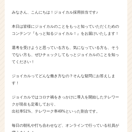
出
社/
みなさん、こんにちは！ジョイカル採用担当です♪
テ
レ
ワ
本日は皆様にジョイカルのことをもっと知っていただくための
ー
コンテンツ『もっと知るジョイカル！』をお届けいたします！
ク
の
選考を受けようと思っている方も、気になっている方も、そう
割
でない方も、ぜひチェックしてもっとジョイカルのことを知っ
合〜
てください！
【株
式
会
ジョイカルってどんな働き方なの？そんな疑問にお答えしま
社
す！
ジ
ョ
ジョイカルではコロナ禍をきっかけに導入を開始したテレワー
イ
クが現在も定着しており、
カ
出社率51%、テレワーク率49%といった割合です。
ル
ジ
ャ
毎日の朝礼や打ち合わせなど、オンラインで行っている社員が
パ