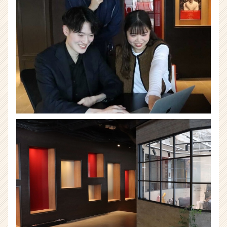
活
サ
イ
ト
チ
ア
キ
ャ
リ
ア
（CheerCareer）