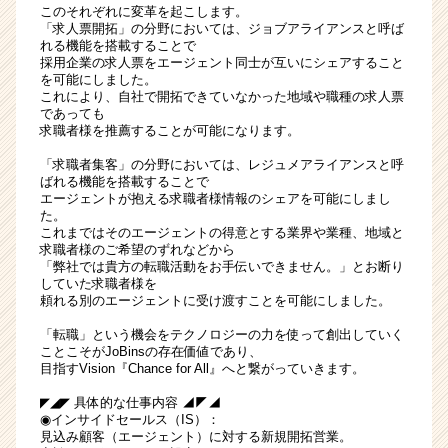
このそれぞれに変革を起こします。
「求人票開拓」の分野においては、ジョブアライアンスと呼ば
れる機能を搭載することで
採用企業の求人票をエージェント同士が互いにシェアすること
を可能にしました。
これにより、自社で開拓できていなかった地域や職種の求人票
であっても
求職者様を推薦することが可能になります。
「求職者集客」の分野においては、レジュメアライアンスと呼
ばれる機能を搭載することで
エージェントが抱える求職者様情報のシェアを可能にしまし
た。
これまではそのエージェントの得意とする業界や業種、地域と
求職者様のご希望のずれなどから
「弊社では貴方の転職活動をお手伝いできません。」とお断り
していた求職者様を
頼れる別のエージェントに受け渡すことを可能にしました。
「転職」という機会をテクノロジーの力を使って創出していく
ことこそがJoBinsの存在価値であり、
目指すVision『Chance for All』へと繋がっていきます。
◤◢◤ 具体的な仕事内容 ◢◤◢
◉インサイドセールス（IS）：
見込み顧客（エージェント）に対する新規開拓営業。