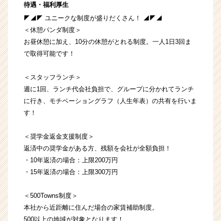
待遇・福利厚生
◤◢◤ ユニークな制度が盛りだくさん！ ◢◤◢
＜休憩パンダ制度＞
お昼休憩に加え、10分の休憩がとれる制度。一人1日3回ま
で取得可能です！
＜スタッフランチ＞
週に1回、ランチ代会社負担で、グループに分かれてランチ
に行き、モチベーショングラフ（人生年表）の共有を行いま
す！
＜奨学金返金支援制度＞
返済中の奨学金がある方、残額を会社が全額負担！
・10年返済の場合：上限200万円
・15年返済の場合：上限300万円
＜500Towns制度＞
本社から近距離に住んだ場合の家賃補助制度。
500以上の地域が対象となります！