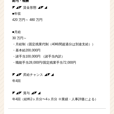
給与・報酬
◤◢◤ 賃金形態 ◢◤◢
■年収
420 万円～ 480 万円
■月給
30 万円～
・月給制（固定残業代制（40時間超過分は別途支給））
・基本給200,000円
・諸手当100,000円 （諸手当内訳）
・職能手当28,000円/固定残業手当72,000円
◤◢◤ 昇給チャンス ◢◤◢
年4回
◤◢◤ 賞与 ◢◤◢
年4回（給料2ヶ月分〜4ヶ月分 ※業績・人事評価による）