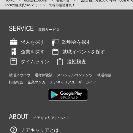
HOME
＞
株式会社JoBins
＞
募集一覧
＞
【総合職】月収30万円～IT×人材×HR
Techの急成長SaaSベンチャーで幹部候補募集！
SERVICE
就職サービス
求人を探す
説明会を探す
企業を探す
就職イベントを探す
タイムライン
適性検査
就活ノウハウ
選考体験談
スペシャルコンテンツ
就活相談
転職相談
企業マンガ
チアキャリアユーザーガイド
ABOUT
チアキャリアについて
チアキャリアとは