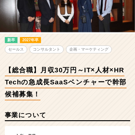
～
IT×
人
材
×HR
Tech
の
新卒
2027年卒
急
セールス
コンサルタント
企画・マーケティング
成
長
SaaS
【総合職】月収30万円～IT×人材×HR
ベ
ン
Techの急成長SaaSベンチャーで幹部
チ
ャ
候補募集！
ー
で
幹
事業について
部
候
補
募