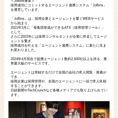
＜JoBins事業＞
集！
採用成功にコミットするエージェント連携システム「JoBins」
を運営しています。
|
ベ
「JoBins」は、採用企業とエージェントを繋ぐWEBサービス
ン
から始まり、
チ
2021年3月に「母集団形成ができるATS（採用管理ツール）」
として、
ャ
さらに2022年には採用コンサルタントが企業に伴走してエージ
ー・
ェントを繋ぎ、
成
採用成功を叶える「エージェント連携システム」に新たに生ま
長
れ変わりました。
企
2024年4月現在で提携エージェント数約2,600社以上を誇る、業
業
界最大級のサービスです。
か
ら
エージェントは登録するだけで全国の会社の求人閲覧・推薦が
ス
でき、
採用企業は採用管理や、全国のエージェントに一括で求人依頼
カ
することができます。
ウ
日経新聞やTechCrunchなど各種メディアでも取り上げられてい
ト
ます。
が
届
く
就