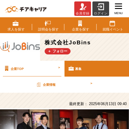
MENU
会員登録
ログイン
株
式
会
求人を
探す
説明会を
探す
企業を
探す
就職
イベント
社
JoBins
株式会社JoBins
の
＋ フォロー
採
用/
求
>
企業TOP
募集
人
-
【総
>
企業情報
合
職】
月
最終更新： 2025年06月13日 09:40
収
30
万
円