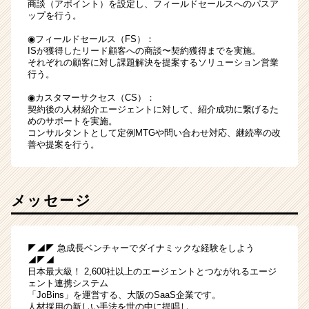
商談（アポイント）を設定し、フィールドセールスへのパスア
ップを行う。
◉フィールドセールス（FS）：
ISが獲得したリード顧客への商談〜契約獲得までを実施。
それぞれの顧客に対し課題解決を提案するソリューション営業
行う。
◉カスタマーサクセス（CS）：
契約後の人材紹介エージェントに対して、紹介成功に繋げるた
めのサポートを実施。
コンサルタントとして定例MTGや問い合わせ対応、継続率の改
善や提案を行う。
メッセージ
◤◢◤ 急成長ベンチャーでダイナミックな経験をしよう
◢◤◢
日本最大級！ 2,600社以上のエージェントとつながれるエージ
ェント連携システム
「JoBins」を運営する、大阪のSaaS企業です。
人材採用の新しい手法を世の中に提唱し、