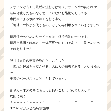
チ
デザインが古くて最近の流行とは違うデザイン性のある物や
ア
経年劣化したものなど使っていないお品物であっても
キ
ャ
専門家による修繕や加工を行う事で
リ
「地球上の誰かが使うもの」として再利用されていきます(^^)/
ア
（C
環境保全のためのリサイクルは、経済活動の一つです。
h
環境と経済とは本来、一体不可分のものであって、別々のもの
e
ではありません！
e
r
C
弊社は古物の事業経験から、こうした
a
「環境と経済を両立させるものは人の知恵である」という概念
r
を
e
事業のパーパス（目的）としています。
e
r）
皆さんも未来の為にちょっと良いことはじめませんか？
次回に続く･･･
＊－－－－＊－－－－＊ーーーー＊ーーーー＊ーーーー＊
▼2025卒説明会随時実施中