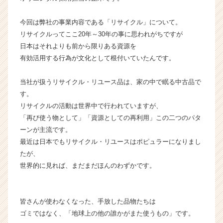
チ
ャ
今回は弊社の事業内容である「リサイクル」について。
ー・
リサイクルってここ20年～30年の事に思われがちですが
成
日本はそれよりも前から限りある資源を
長
有効活用する行為が文化として根付いていたんです。
企
業
当社が扱うリサイクル・リユース品は、家の中で眠る中古品で
か
ら
す。
ス
リサイクルの活動は世界中で行われていますが、
カ
「再び使う物として」「資源としての再利用」この二つのパタ
ウ
ーンが主流です。
ト
最近は日本でもリサイクル・リユースはポピュラーになりまし
が
たが、
届
世界的に見れば、まだまだほんのわずかです。
く
就
活
サ
皆さんが使わなくなった、手放した品物たちは
イ
ゴミではなく、「地球上の他の誰かがまた使うもの」です。
ト