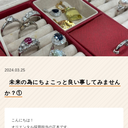
か？
①
【株
式
会
社
オ
リ
エ
ン
タ
ル
2024.03.25
の
タ
未来の為にちょこっと良い事してみません
イ
ム
か？①
ラ
イ
ン】
|
こんにちは！
ベ
オリエンタル採用担当の正木です。
ン