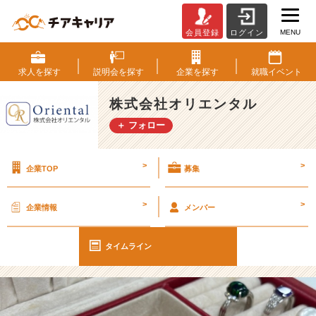
MENU
会員登録
ログイン
未
来
の
求人を
探す
説明会を
探す
企業を
探す
就職
イベント
為
に
株式会社オリエンタル
ち
＋ フォロー
ょ
こ
っ
>
>
企業TOP
募集
と
良
い
>
>
企業情報
メンバー
事
し
て
タイムライン
み
ま
せ
ん