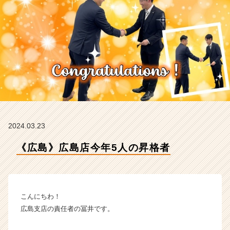
エ
ン
タ
ル
の
タ
イ
ム
ラ
イ
ン】
|
2024.03.23
ベ
ン
《広島》広島店今年5人の昇格者
チ
ャ
ー・
成
こんにちわ！
長
企
広島支店の責任者の冨井です。
業
か