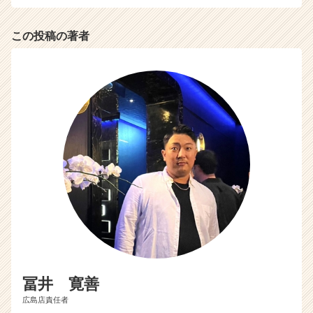
e
e
この投稿の著者
r
C
a
r
e
e
r）
冨井 寛善
広島店責任者