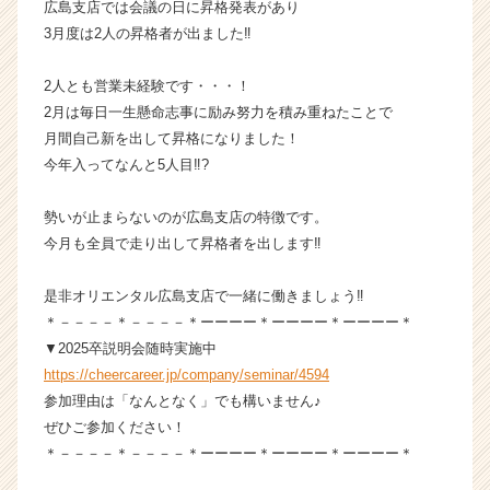
広島支店では会議の日に昇格発表があり
ら
3月度は2人の昇格者が出ました‼️
ス
カ
2人とも営業未経験です・・・！
ウ
2月は毎日一生懸命志事に励み努力を積み重ねたことで
ト
が
月間自己新を出して昇格になりました！
届
今年入ってなんと5人目‼️?
く
就
勢いが止まらないのが広島支店の特徴です。
活
今月も全員で走り出して昇格者を出します‼️
サ
イ
是非オリエンタル広島支店で一緒に働きましょう‼️
ト
チ
＊－－－－＊－－－－＊ーーーー＊ーーーー＊ーーーー＊
ア
▼2025卒説明会随時実施中
キ
https://cheercareer.jp/company/seminar/4594
ャ
参加理由は「なんとなく」でも構いません♪
リ
ぜひご参加ください！
ア
＊－－－－＊－－－－＊ーーーー＊ーーーー＊ーーーー＊
（C
h