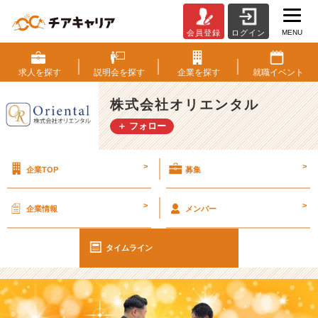
MENU
会員登録
ログイン
《広
島》
広
求人を
探す
説明会を
探す
企業を
探す
就職
イベント
島
店
株式会社オリエンタル
今
＋ フォロー
年
5
人
>
>
企業TOP
募集
の
昇
格
>
>
企業情報
メンバー
者
【株
式
タイムライン
会
社
オ
リ