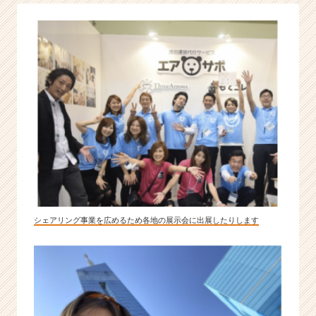
ン
グ
カ
ー・
理
美
容
な
ど
多
角
化
展
開
|
シェアリング事業を広めるため各地の展示会に出展したりします
ベ
ン
チ
ャ
ー・
成