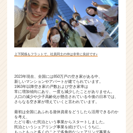
長
企
業
か
ら
ス
カ
ウ
ト
上下関係もフラットで、社員同士の仲は非常に良好です♪
が
届
く
2023年現在、全国には850万戸の空き家がある中、
就
新しいマンションやアパートが建てられています。
活
1963年以降空き家の戸数および空き家率は
サ
常に増加傾向にあり、一度も減少したことがありません。
人口の減少や少子高齢化が懸念されている今後の日本では、
イ
さらなる空き家が増えていくと言われています。
ト
チ
最初は全国にあふれる遊休資産をどうしたら活用できるのか
ア
を考え、
キ
たどり着いた民泊という事業からスタートしました。
民泊というシェアリング事業を続けていくうちに、
ャ
もっともっと多くのことで多角的なシェアリング事業を