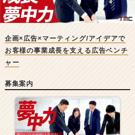
マ
ー
テ
ィ
ン
グ/
企画×広告×マーティング/アイデアで
ア
イ
お客様の事業成長を支える広告ベンチ
デ
ア
ャー
で
お
客
募集案内
様
の
事
業
成
長
を
支
え