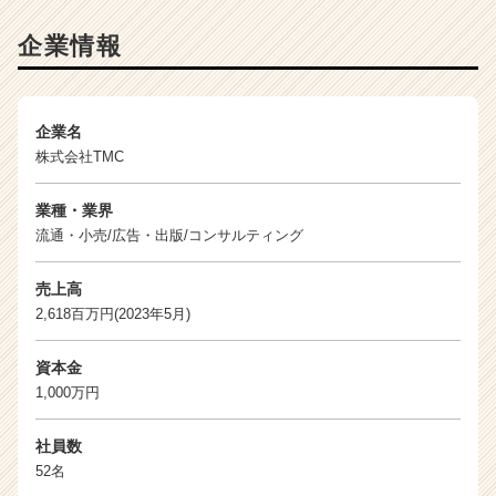
カ
ウ
企業情報
ト
が
届
く
企業名
就
株式会社TMC
活
サ
業種・業界
イ
流通・小売/広告・出版/コンサルティング
ト
チ
売上高
ア
2,618百万円(2023年5月)
キ
ャ
リ
資本金
ア
1,000万円
（C
h
社員数
e
52名
e