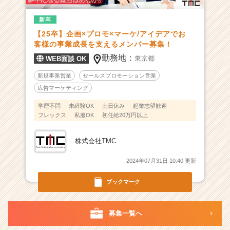
る
新卒
広
告
【25卒】企画×プロモ×マーケ/アイデアでお
ベ
客様の事業成長を支えるメンバー募集！
ン
勤務地：
東京都
WEB面談 OK
チ
ャ
新規事業営業
セールスプロモーション営業
ー
広告マーケティング
|
学歴不問
未経験OK
土日休み
起業志望歓迎
ベ
フレックス
私服OK
初任給20万円以上
ン
チ
ャ
株式会社TMC
ー・
成
2024年07月31日 10:40 更新
長
企
ブックマーク
業
か
募集一覧へ
ら
ス