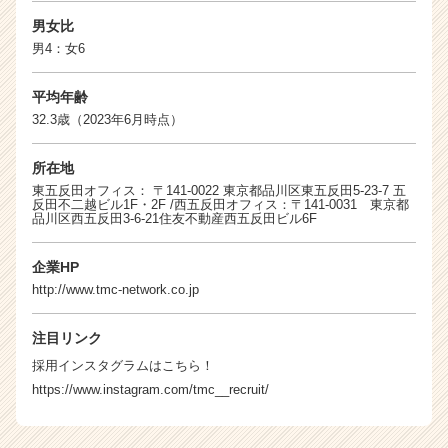
r
C
男女比
a
男4：女6
r
e
平均年齢
e
32.3歳（2023年6月時点）
r）
所在地
東五反田オフィス： 〒141-0022 東京都品川区東五反田5-23-7 五
反田不二越ビル1F・2F /西五反田オフィス：〒141-0031 東京都
品川区西五反田3-6-21住友不動産西五反田ビル6F
企業HP
http://www.tmc-network.co.jp
注目リンク
採用インスタグラムはこちら！
https://www.instagram.com/tmc__recruit/