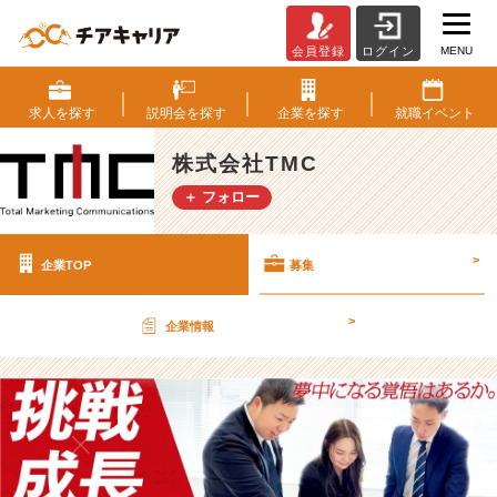
MENU
会員登録
ログイン
株
式
会
求人を
探す
説明会を
探す
企業を
探す
就職
イベント
社
T
株式会社TMC
M
＋ フォロー
C
の
採
>
企業TOP
募集
用/
求
人
>
企業情報
-
企
画
×
広
告
×