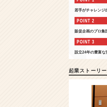
E
B
若手がチャレンジ
の
力
POINT 2
を
活
販促企画のプロ集
か
し
POINT 3
た
5
設立24年の豊富な
つ
の
事
業
起業ストーリー
で
挑
戦
し
続
け
る