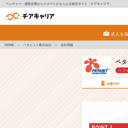
ベンチャー・成長企業からスカウトがもらえる就活サイト「チアキャリア」
ペ
タ
求人を
ビ
ッ
HOME
＞
ペタビット株式会社
＞
会社情報
ト
株
式
ペタ
会
＋ フ
社
の
会
企業TOP
社
情
報
-
I
T/
W
POINT 1