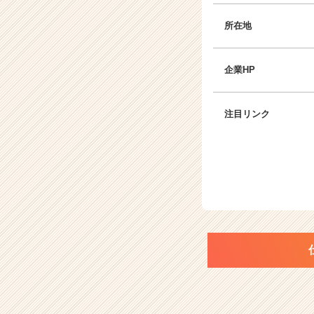
所在地
企業HP
注目リンク