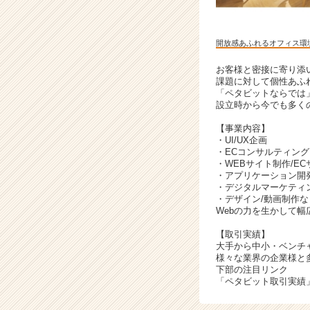
開放感あふれるオフィス環
お客様と密接に寄り添
課題に対して個性あふ
「ペタビットならでは
設立時から今でも多く
【事業内容】
・UI/UX企画
・ECコンサルティング
・WEBサイト制作/EC
・アプリケーション開
・デジタルマーケティ
・デザイン/動画制作な
Webの力を生かして
【取引実績】
大手から中小・ベンチ
様々な業界の企業様と
下部の注目リンク
「ペタビット取引実績