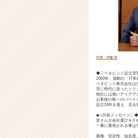
コ
ン
サ
ル
テ
ィ
ン
グ
会
代表：伊藤 浩
社！
#
設
◆◇ペタビット設立背
2000年、激動の「IT
立
ペタビット株式会社は
2
常に時代に添ったソリ
4
他社には無いアイデア
年
お客様の唯一のパート
目
設立24年を迎え、志
|
◆◇代表メッセージ◇
ベ
皆さんが会社選びをさ
ン
一番に重視される事は
チ
業種、安定性、知名度
ャ