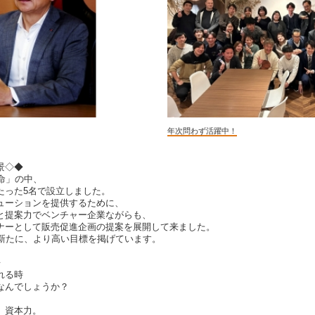
年次問わず活躍中！
景◇◆
革命」の中、
たった5名で設立しました。
ューションを提供するために、
と提案力でベンチャー企業ながらも、
ナーとして販売促進企画の提案を展開して来ました。
を新たに、より高い目標を掲げています。
◆
れる時
なんでしょうか？
、資本力。