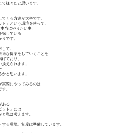
じて様々だと思います。
してくる方達が大半です。
ット」という環境を使って、
で本当にやりたい事、
を探している
かりです。
対して、
最適な提案をしていくことを
掲げており、
い換えられます。
上、
るかと思います。
、
が実際にやってみるのは
です。
がある
ビット」には
かと私は考えます。
トする環境、制度は準備しています。