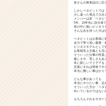
皆さんの将来設計に応
ー・
成
しかしペタビットでは
長
少し違った視点で入社
メンバーは皆「ペタビ
企
5年、10年先に自分達
業
世の中に無いビジネス
か
そんな志を持った方ば
ら
ペタビットはお客様に
ス
全力で寄り添い最善・
カ
ビジネスモデルとして
ウ
お客様至上主義とも言
ト
そういった仕事の性質
が
厳しさや、苦しさもあ
常に新しいアイデアを
届
言葉にすれば簡単です
く
本当に難しい事ばかり
就
活
どんな事があっても
本当にやりたい事、志
サ
そういった方が「ペタ
イ
向いているのではない
ト
チ
もちろんそれをサポー
ア