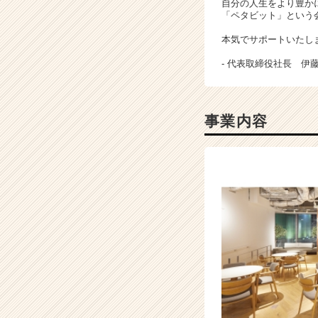
自分の人生をより豊か
キ
「ペタビット」という
ャ
リ
本気でサポートいたし
ア
- 代表取締役社長 伊藤 
（C
h
e
e
事業内容
r
C
a
r
e
e
r）