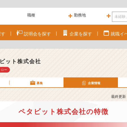
探す
説明会を
探す
企業を
探す
就職
イ
ビット株式会社
ォロー
募集
企業情報
最終更新： 
ペタビット株式会社の特徴