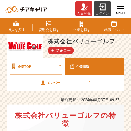
MENU
会員登録
ログイン
株
式
会
求人を
探す
説明会を
探す
企業を
探す
就職
イベント
社
バ
株式会社バリューゴルフ
リ
＋ フォロー
ュ
ー
ゴ
>
企業TOP
企業情報
ル
フ
>
メンバー
の
会
社
最終更新： 2024年08月07日 09:37
情
報
株式会社バリューゴルフの特
-
【売
徴
上