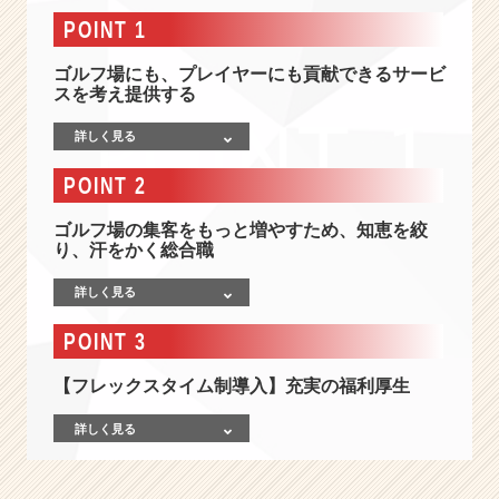
1
POINT 1
0
億
ゴルフ場にも、プレイヤーにも貢献できるサービ
超/
スを考え提供する
ゴ
ル
詳しく見る
フ
業
POINT 2
界
の
ゴルフ場の集客をもっと増やすため、知恵を絞
常
り、汗をかく総合職
識
を
詳しく見る
覆
す】
POINT 3
世
の
【フレックスタイム制導入】充実の福利厚生
中
の
詳しく見る
「し
た
い」