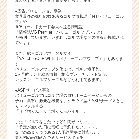
具現化するさまざまな事業を行っています。
●広告プロモーション事業
業界最多の発行部数を誇るゴルフ情報誌「月刊バリューゴル
フ」や
JCBゴールドカード会員へ送る情報誌
「情報誌VG Premier（バリューゴルフプレミア）」
を発刊しています。いずれもゴルフ場などの情報が掲載され
ています。
また、総合ゴルフポータルサイト
「VALUE GOLF WEB（バリューゴルフウェブ）」もありま
す。
バリューゴルフウェブを使えば、ゴルフ場予約、
1人予約ランド総合情報、格安プレーチケット販売、
レッスン、ゴルフサークルなどが利用できます。
●ASPサービス事業
バリューゴルフはゴルフ場の自社ホームページからの
予約・集客に必要な機能を、クラウド型のASPサービスとし
てレンタルする
「リピ増くん・リピ増くんモバイル」。
また「ゴルフをしたいけど仲間がいない」
「予定が空いた日に気軽に予約したい」・・。
などの高まりつつある1人予約需要に対応した、
業界初の画期的な予約サービスである