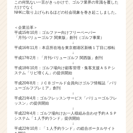
ト
この何気ない一言がきっかけで、ゴルフ業界の常識を覆した
だけでなく
チ
NHKに取り上げられるほどの社会現象を巻き起こしました。
ア
キ
ャ
＜企業沿革＞
リ
平成15年10月：ゴルファー向けフリーペーパー
「月刊バリューゴルフ 関東版」創刊（ゴルフ事業）
ア
↓
（C
平成16年11月：本店所在地を東京都港区新橋１丁目に移転
h
↓
e
平成17年2月：「月刊バリューゴルフ 関西版」創刊
↓
e
平成18年10月：ゴルフ場向け顧客管理・集客支援ＡＳＰシ
r
ステム「リピ増くん」の提供開始
C
↓
a
平成20年8月：ＪＣＢゴールド会員向けゴルフ情報誌「バリ
ューゴルフプレミア」創刊
r
↓
e
平成21年4月：ゴルフレッスンサービス「バリューゴルフレ
e
ッスン」の提供開始
r）
↓
平成22年4月：ゴルフ場向けお一人様組み合わせ予約ＡＳＰ
システム「１人予約ランド」提供開始
↓
平成22年10月：「１人予約ランド」の総合ポータルサイト