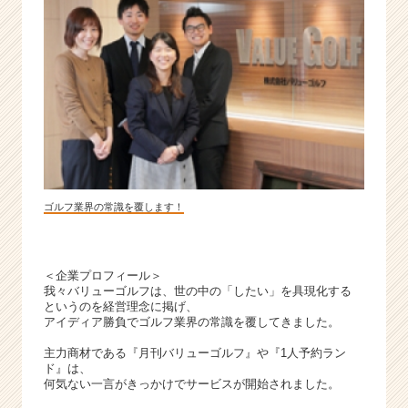
ン
チ
ャ
ー・
成
長
企
業
か
ら
ス
ゴルフ業界の常識を覆します！
カ
ウ
ト
＜企業プロフィール＞
が
我々バリューゴルフは、世の中の「したい」を具現化する
届
というのを経営理念に掲げ、
く
アイディア勝負でゴルフ業界の常識を覆してきました。
就
主力商材である『月刊バリューゴルフ』や『1人予約ラン
活
ド』は、
サ
何気ない一言がきっかけでサービスが開始されました。
イ