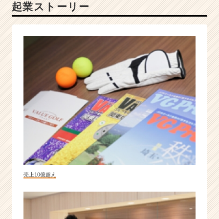
起業ストーリー
を
具
現
化
す
る
会
社
で
成
長
し
た
い
新
卒
募
売上10億超え
集
中！
|
ベ