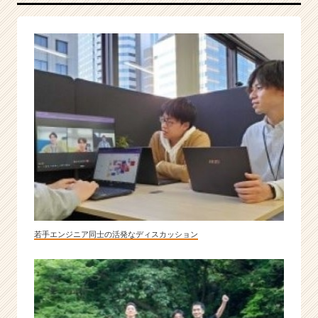
代
の
ニ
ー
ズ
を
形
に
す
る
I
T
コ
ン
サ
若手エンジニア同士の活発なディスカッション
ル
集
団！
|
ベ
ン