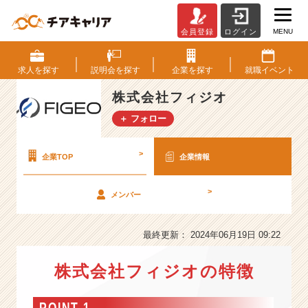
MENU
会員登録
ログイン
株
式
会
求人を
探す
説明会を
探す
企業を
探す
就職
イベント
社
フ
株式会社フィジオ
ィ
＋ フォロー
ジ
オ
の
>
企業TOP
企業情報
会
社
>
メンバー
情
報
-
最終更新： 2024年06月19日 09:22
『や
り
株式会社フィジオの特徴
た
い
こ
POINT 1