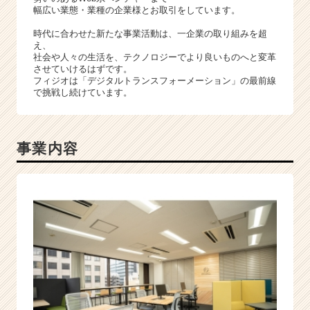
チ
幅広い業態・業種の企業様とお取引をしています。
ア
キ
時代に合わせた新たな事業活動は、一企業の取り組みを超
え、
ャ
社会や人々の生活を、テクノロジーでより良いものへと変革
リ
させていけるはずです。
ア
フィジオは「デジタルトランスフォーメーション」の最前線
（C
で挑戦し続けています。
h
e
e
事業内容
r
C
a
r
e
e
r）