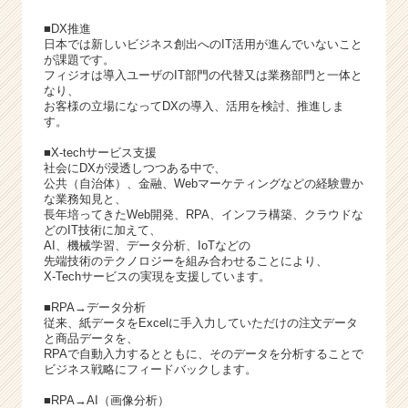
■DX推進
日本では新しいビジネス創出へのIT活用が進んでいないこと
が課題です。
フィジオは導入ユーザのIT部門の代替又は業務部門と一体と
なり、
お客様の立場になってDXの導入、活用を検討、推進しま
す。
■X-techサービス支援
社会にDXが浸透しつつある中で、
公共（自治体）、金融、Webマーケティングなどの経験豊か
な業務知見と、
長年培ってきたWeb開発、RPA、インフラ構築、クラウドな
どのIT技術に加えて、
AI、機械学習、データ分析、IoTなどの
先端技術のテクノロジーを組み合わせることにより、
X-Techサービスの実現を支援しています。
■RPA→データ分析
従来、紙データをExcelに手入力していただけの注文データ
と商品データを、
RPAで自動入力するとともに、そのデータを分析することで
ビジネス戦略にフィードバックします。
■RPA→AI（画像分析）