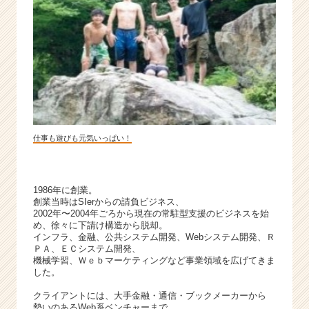
チ
ャ
ー・
成
長
企
業
か
ら
ス
仕事も遊びも元気いっぱい！
カ
ウ
ト
1986年に創業。
が
創業当時はSIerからの請負ビジネス、
届
2002年〜2004年ごろから現在の常駐型支援のビジネスを始
く
め、徐々に下請け構造から脱却。
インフラ、金融、公共システム開発、Webシステム開発、Ｒ
就
ＰＡ、ＥＣシステム開発、
活
機械学習、Ｗｅｂマーケティングなど事業領域を広げてきま
サ
した。
イ
クライアントには、大手金融・通信・ブックメーカーから
ト
勢いのあるWeb系ベンチャーまで