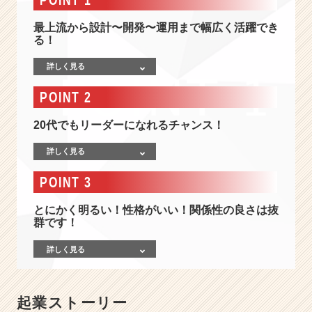
と
に
最上流から設計〜開発〜運⽤まで幅広く活躍でき
貪
る！
欲
で
詳しく見る
あ
れ！』
POINT 2
案
件
20代でもリーダーになれるチャンス！
の
半
詳しく見る
数
が
POINT 3
大
手
とにかく明るい！性格がいい！関係性の良さは抜
群です！
と
の
詳しく見る
直
接
取
引/
起業ストーリー
時