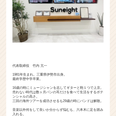
ャ
ー
|
ベ
ン
チ
ャ
ー・
成
長
企
業
代表取締役 竹内 亢一
か
ら
1981年生まれ。三重県伊勢市出身。
最終学歴中学卒業。
ス
カ
16歳の時にミュージシャンを志してギターと鞄１つで上京。
ウ
売れない時代は数ヶ月パンの耳だけを食べて生活をするポテ
ト
ンシャルの高さ。
が
三回の海外ツアーを成功させるも29歳の時にバンドは解散。
届
音楽以外何をして良いか分からず悩むも、六本木に足を踏み
く
入れる。