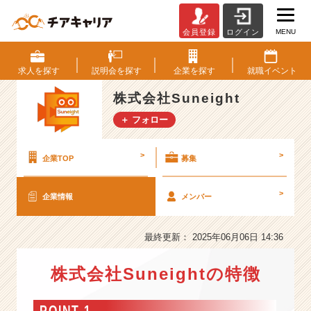
MENU
会員登録
ログイン
株
式
会
求人を
探す
説明会を
探す
企業を
探す
就職
イベント
社
S
株式会社Suneight
u
＋ フォロー
n
e
i
>
>
企業TOP
募集
g
h
>
企業情報
メンバー
t
の
会
最終更新： 2025年06月06日 14:36
社
情
株式会社Suneightの特徴
報
-
「世
POINT 1