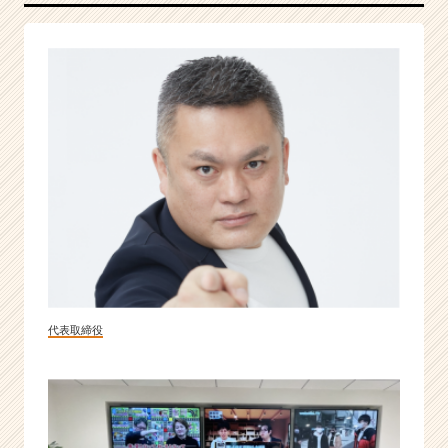
創
期
か
ら
マ
ー
ケ
テ
ィ
ン
グ
支
援
を
し
代表取締役
て
い
る
ベ
ン
チ