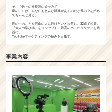
就
活
そこで数々の社長達の姿をみて、
世の中にはこんなにも色んな職業があるのだと世の中を始め
サ
てちゃんと見る。
イ
ト
世の中のことを沢山の人に届けたいと決意し、32歳で起業。
チ
『大人の学び場』をコンセプトに最高のホスピタリティを武
器に、
ア
YouTubeマーケティングの極みを目指す。
キ
ャ
リ
ア
事業内容
（C
h
e
e
r
C
a
r
e
e
r）