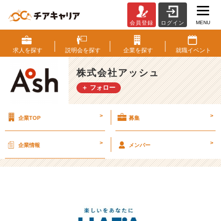
MENU
会員登録
ログイン
【実
績
紹
求人を
探す
説明会を
探す
企業を
探す
就職
イベント
介】
ラ
株式会社アッシュ
ム
＋ フォロー
ネ
生
産
>
>
企業TOP
募集
量
世
界
>
>
企業情報
メンバー
一！
企
業
P
R
動
画