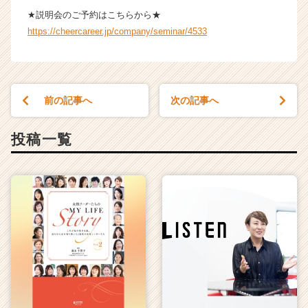
リ
★説明会のご予約はこちらから★
ア
https://cheercareer.jp/company/seminar/4533
（C
h
e
e
r
前の記事へ
次の記事へ
C
a
投稿一覧
r
e
e
r）