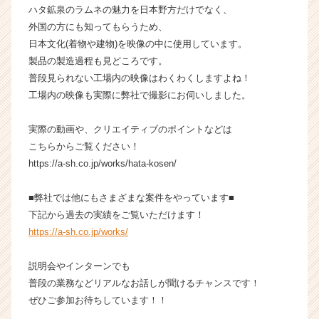
ハタ鉱泉のラムネの魅力を日本野方だけでなく、
長
外国の方にも知ってもらうため、
企
業
日本文化(着物や建物)を映像の中に使用しています。
か
製品の製造過程も見どころです。
ら
普段見られない工場内の映像はわくわくしますよね！
ス
工場内の映像も実際に弊社で撮影にお伺いしました。
カ
ウ
実際の動画や、クリエイティブのポイントなどは
ト
こちらからご覧ください！
が
届
https://a-sh.co.jp/works/hata-kosen/
く
就
■弊社では他にもさまざまな案件をやっています■
活
下記から過去の実績をご覧いただけます！
サ
https://a-sh.co.jp/works/
イ
ト
説明会やインターンでも
チ
ア
普段の業務などリアルなお話しが聞けるチャンスです！
キ
ぜひご参加お待ちしています！！
ャ