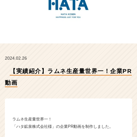
【株
式
会
社
ア
ッ
シ
ュ
の
2024.02.26
タ
イ
【実績紹介】ラムネ生産量世界一！企業PR
ム
ラ
動画
イ
ン】
|
ベ
ン
チ
ラムネ生産量世界一！
ャ
「ハタ鉱泉株式会社様」の企業PR動画を制作しました。
ー・
成