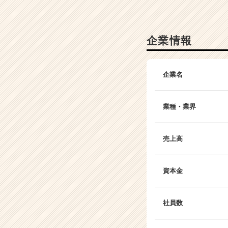
C
a
r
e
企業情報
e
r）
企業名
業種・業界
売上高
資本金
社員数