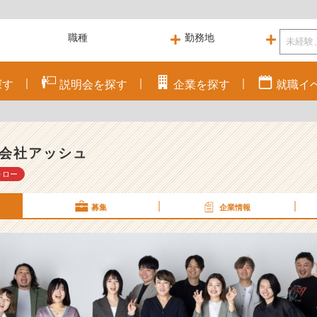
探す
説明会を
探す
企業を
探す
就職
イ
会社アッシュ
ォロー
募集
企業情報