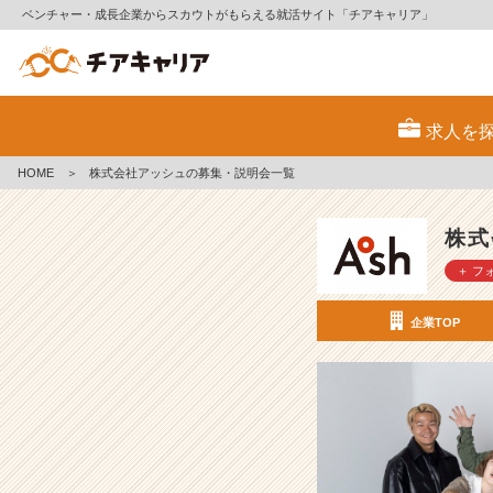
ベンチャー・成長企業からスカウトがもらえる就活サイト「チアキャリア」
株
式
求人を
会
社
HOME
＞
株式会社アッシュの募集・説明会一覧
ア
ッ
シ
株式
ュ
＋ フ
の
採
用/
企業TOP
求
人
-
【創
業
3
5