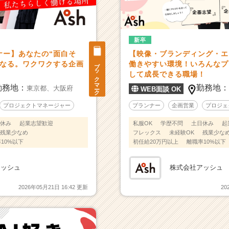
新卒
ナー】あなたの“面白そ
【映像・ブランディング・エ
ブックマーク
になる。ワクワクする企画
働きやすい環境！いろんなプ
して成長できる職場！
勤務地：
勤務地
東京都、
大阪府
WEB面談 OK
プロジェクトマネージャー
プランナー
企画営業
プロジェ
休み
起業志望歓迎
私服OK
学歴不問
土日休み
起
残業少なめ
フレックス
未経験OK
残業少な
10%以下
初任給20万円以上
離職率10%以下
アッシュ
株式会社アッシュ
2026年05月21日 16:42 更新
20