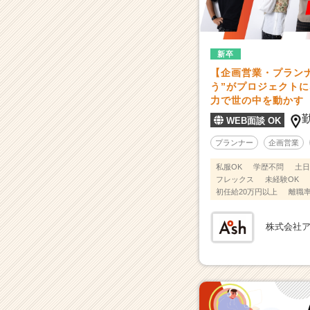
の“ら
し
さ”や“魅
力”を
新卒
引
【企画営業・プラン
き
う”がプロジェクト
出
力で世の中を動かす
す
|
WEB面談 OK
ベ
プランナー
企画営業
ン
チ
私服OK
学歴不問
土日
ャ
フレックス
未経験OK
ー・
初任給20万円以上
離職率
成
長
株式会社
企
業
か
ら
ス
カ