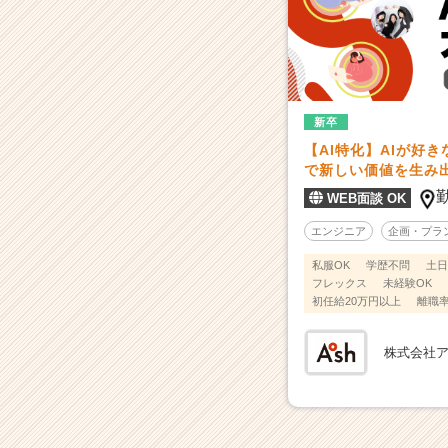
ウ
ト
が
届
く
就
新卒
活
【AI特化】AIが好
サ
で新しい価値を生み
イ
WEB面談 OK
ト
チ
エンジニア
企画・プラ
ア
私服OK
学歴不問
土日
キ
フレックス
未経験OK
ャ
初任給20万円以上
離職率
リ
ア
株式会社
（C
h
e
e
r