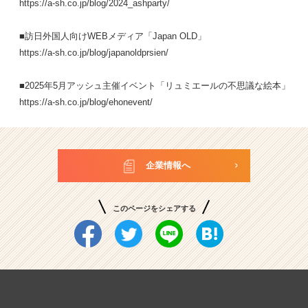
https://a-sh.co.jp/blog/2024_ashparty/
■訪日外国人向けWEBメディア「Japan OLD」
https://a-sh.co.jp/blog/japanoldprsien/
■2025年5月アッシュ主催イベント「リュミエールの不思議な絵本」
https://a-sh.co.jp/blog/ehonevent/
企業情報へ
このページをシェアする