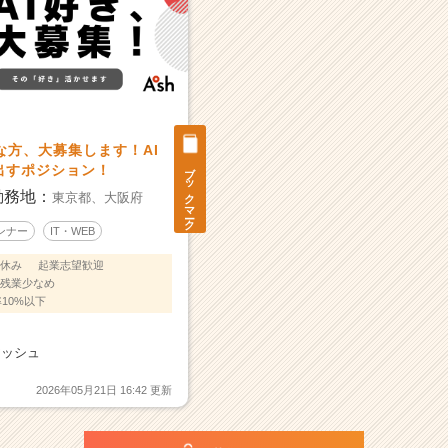
きな方、大募集します！AI
ブックマーク
出すポジション！
勤務地：
東京都、
大阪府
ンナー
IT・WEB
休み
起業志望歓迎
残業少なめ
10%以下
アッシュ
2026年05月21日 16:42 更新