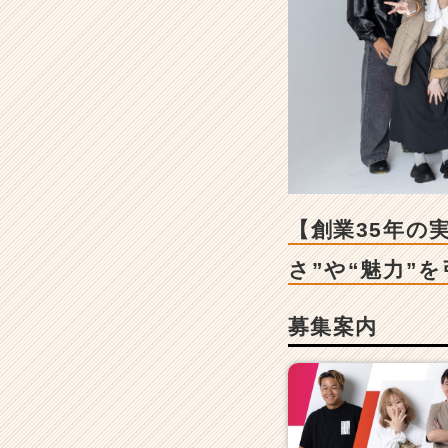
年
の
実
績！】
ク
リ
エ
イ
テ
ィ
ブ
【創業35年の
で
企
さ”や“魅力”
業
課
募集案内
題
を
解
決！
社
員