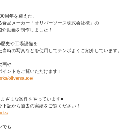
100周年を迎えた、
る食品メーカー「オリバーソース株式会社様」の
社紹介動画を制作しました！
の歴史や工場設備を
た当時の写真などを使用してテンポよくご紹介しています。
動画や
ポイントもご覧いただけます！
orks/oliversauce/
さまざまな案件をやっています■
ひ下記から過去の実績をご覧ください！
orks/
ンでも