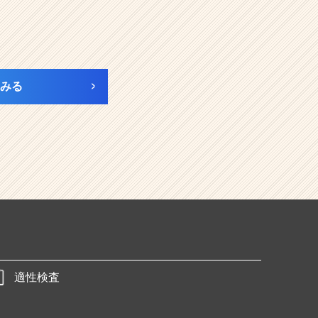
みる
適性検査