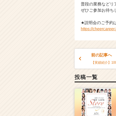
普段の業務などリ
ア
ぜひご参加お待ち
（C
h
e
★説明会のご予約
e
https://cheercaree
r
C
a
r
e
前の記事へ
e
【実績紹介】10
r）
投稿一覧