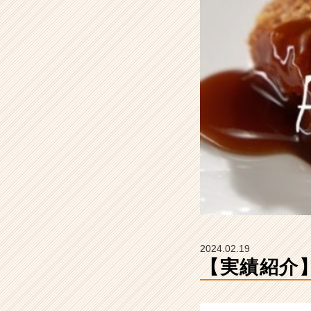
式
会
社
ア
ッ
シ
ュ
の
タ
イ
ム
ラ
イ
ン】
|
ベ
ン
2024.02.19
チ
【実績紹介】
ャ
ー・
成