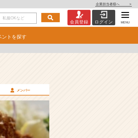
企業担当者様へ
>
会員登録
ログイン
MENU
ベント
を探す
メンバー