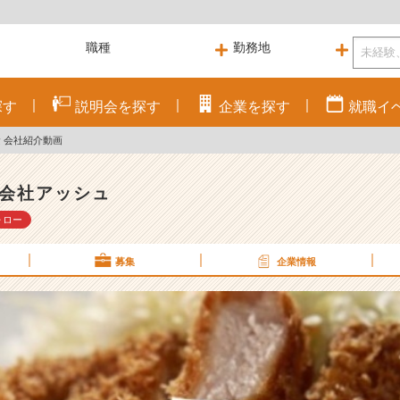
探す
説明会を
探す
企業を
探す
就職
イ
念 会社紹介動画
会社アッシュ
ォロー
募集
企業情報