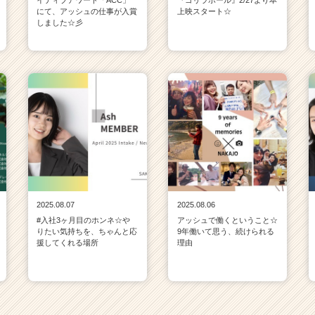
イティブアワード「ACC」
『ゴリラホール』2/27より本
にて、アッシュの仕事が入賞
上映スタート☆
しました☆彡
2025.08.07
2025.08.06
#入社3ヶ月目のホンネ☆や
アッシュで働くということ☆
りたい気持ちを、ちゃんと応
9年働いて思う、続けられる
援してくれる場所
理由