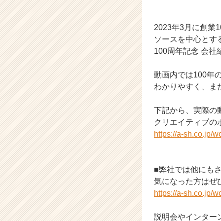
長
企
業
2023年3月に創業
か
ソースを中心とす
ら
100周年記念 会
ス
カ
動画内では100年
ウ
ト
わかりやすく、ま
が
届
下記から、実際の
く
クリエイティブの
就
https://a-sh.co.jp/w
活
サ
イ
ト
■弊社では他にも
チ
気になった方はぜ
ア
https://a-sh.co.jp/w
キ
ャ
説明会やインター
リ