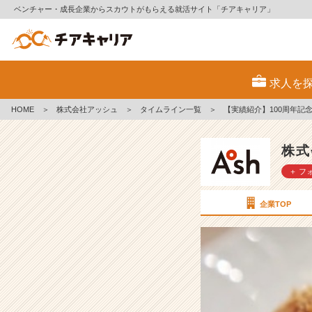
ベンチャー・成長企業からスカウトがもらえる就活サイト「チアキャリア」
【実
績
求人を
紹
介】
HOME
＞
株式会社アッシュ
＞
タイムライン一覧
＞
【実績紹介】100周年記
1
0
0
株式
周
＋ フ
年
記
念
企業TOP
会
社
紹
介
動
画
【株