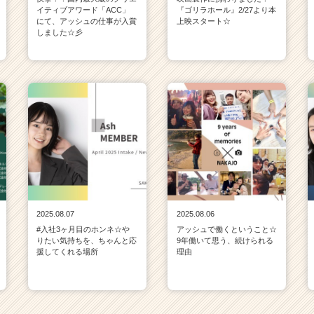
イティブアワード「ACC」
『ゴリラホール』2/27より本
にて、アッシュの仕事が入賞
上映スタート☆
しました☆彡
2025.08.07
2025.08.06
#入社3ヶ月目のホンネ☆や
アッシュで働くということ☆
りたい気持ちを、ちゃんと応
9年働いて思う、続けられる
援してくれる場所
理由