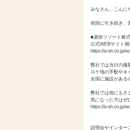
活
サ
みなさん、こんに
イ
ト
前回に引き続き、
チ
ア
■湯快リゾート株
キ
公式WEBサイト掲
ャ
リ
https://a-sh.co.jp/w
ア
（C
弊社では当日の撮
h
ロケ地の手配やキ
e
全国に施設がある
e
r
弊社では他にもさ
C
a
気になった方はぜ
r
https://a-sh.co.jp/w
e
e
r）
説明会やインター