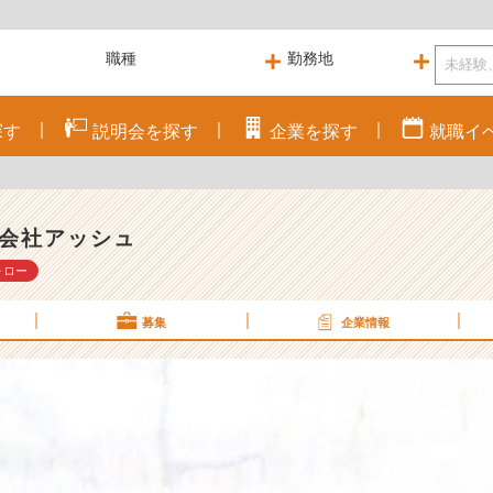
探す
説明会を
探す
企業を
探す
就職
イ
会社アッシュ
ォロー
募集
企業情報