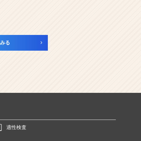
みる
適性検査