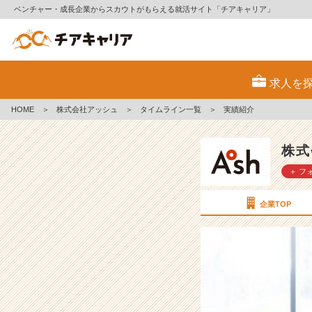
ベンチャー・成長企業からスカウトがもらえる就活サイト「チアキャリア」
実
績
求人を
紹
介
HOME
＞
株式会社アッシュ
＞
タイムライン一覧
＞
実績紹介
【株
式
会
株式
社
＋ フ
ア
ッ
シ
企業TOP
ュ
の
タ
イ
ム
ラ
イ