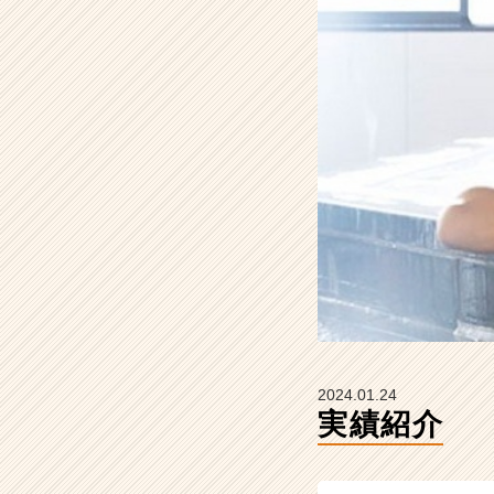
ン】
|
ベ
ン
チ
ャ
ー・
成
長
企
業
か
ら
ス
カ
ウ
ト
2024.01.24
が
実績紹介
届
く
就