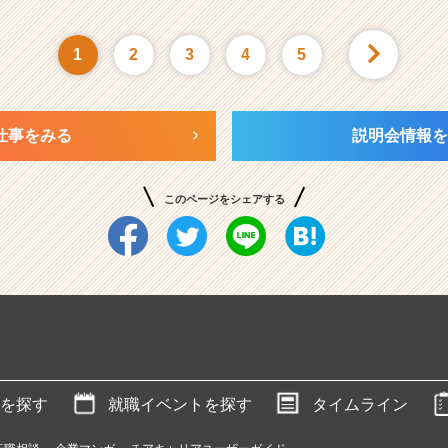
1
2
3
4
5
仕事をみる
説明会情報を
このページをシェアする
を探す
就職イベントを探す
タイムライン