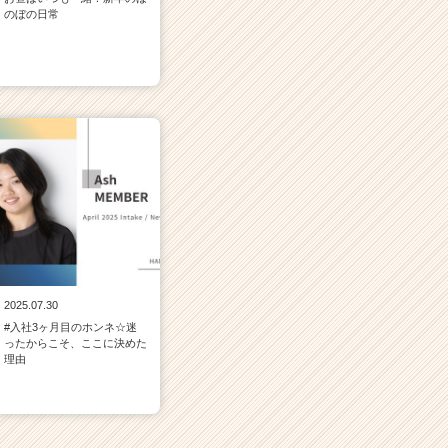
のぼの日常
2025.07.30
#入社3ヶ月目のホンネ☆迷
ったからこそ、ここに決めた
理由