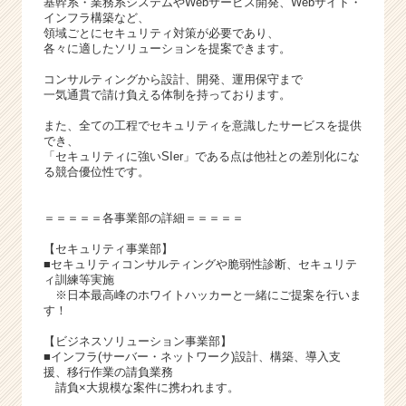
基幹系・業務系システムやWebサービス開発、Webサイト・
インフラ構築など、
領域ごとにセキュリティ対策が必要であり、
各々に適したソリューションを提案できます。
コンサルティングから設計、開発、運用保守まで
一気通貫で請け負える体制を持っております。
また、全ての工程でセキュリティを意識したサービスを提供
でき、
「セキュリティに強いSIer」である点は他社との差別化にな
る競合優位性です。
＝＝＝＝＝各事業部の詳細＝＝＝＝＝
【セキュリティ事業部】
■セキュリティコンサルティングや脆弱性診断、セキュリテ
ィ訓練等実施
※日本最高峰のホワイトハッカーと一緒にご提案を行いま
す！
【ビジネスソリューション事業部】
■インフラ(サーバー・ネットワーク)設計、構築、導入支
援、移行作業の請負業務
請負×大規模な案件に携われます。