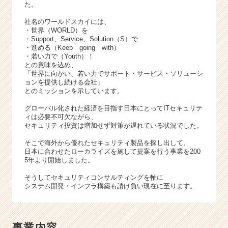
ト
た。
チ
社名のワールドスカイには、
ア
・世界（WORLD）を
キ
・Support、Service、Solution（S）で
ャ
・進める（Keep going with）
リ
・若い力で（Youth）！
との意味を込め、
ア
「世界に向かい、若い力でサポート・サービス・ソリューシ
（C
ョンを提供し続ける会社」
h
とのミッションを示しています。
e
グローバル化された経済を目指す日本にとってITセキュリテ
e
ィは必要不可欠ながら、
r
セキュリティ投資は増加せず対策が遅れている状況でした。
C
a
そこで海外から優れたセキュリティ製品を探し出して、
日本に合わせたローカライズを施して提案を行う事業を200
r
5年より開始しました。
e
e
そうしてセキュリティコンサルティングを軸に
r）
システム開発・インフラ構築も請け負い現在に至ります。
事業内容