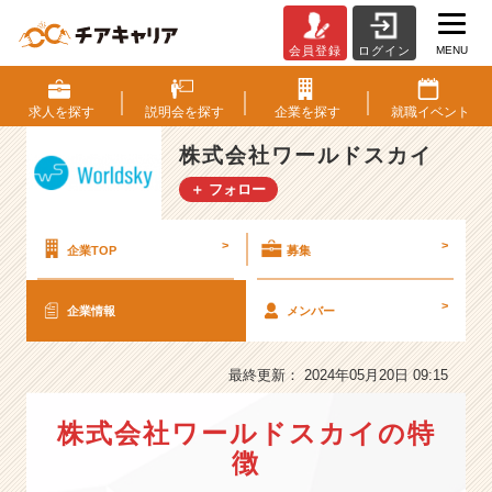
MENU
会員登録
ログイン
株
式
会
求人を
探す
説明会を
探す
企業を
探す
就職
イベント
社
ワ
株式会社ワールドスカイ
ー
＋ フォロー
ル
ド
ス
>
>
企業TOP
募集
カ
イ
>
企業情報
メンバー
の
会
社
最終更新： 2024年05月20日 09:15
情
報
株式会社ワールドスカイの特
-
【情
徴
報