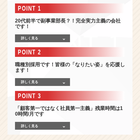
セ
POINT 1
キ
ュ
20代前半で副事業部長？！完全実力主義の会社
リ
です！
テ
ィ
詳しく見る
に
強
POINT 2
い
S
職種別採用です！皆様の「なりたい姿」を応援し
I
ます！
e
r】
詳しく見る
2
0
POINT 3
代
社
「顧客第一ではなく社員第一主義」残業時間は1
員
0時間/月です
が
5
詳しく見る
0％
以