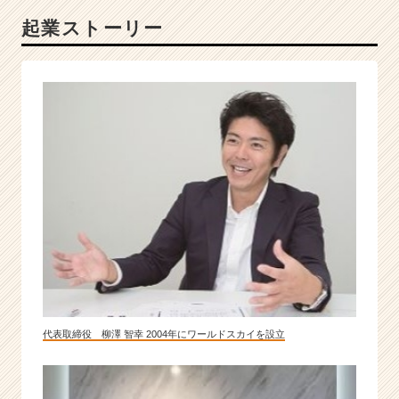
上！
起業ストーリー
実
力
主
義
の
会
社
で
ス
キ
ル
を
磨
き
ま
せ
ん
代表取締役 柳澤 智幸 2004年にワールドスカイを設立
か？
|
ベ