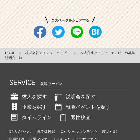
0%！
未
経
このページをシェアする
験
か
ら
エ
ン
HOME
＞
株式会社アイティーエスピー
＞
株式会社アイティーエスピーの募集・
ジ
説明会一覧
ニ
ア
へ！
SERVICE
就職サービス
＃
副
求人を探す
説明会を探す
業
O
企業を探す
就職イベントを探す
K
タイムライン
適性検査
＃
U・
I
就活ノウハウ
選考体験談
スペシャルコンテンツ
就活相談
タ
転職相談
企業マンガ
チアキャリアユーザーガイド