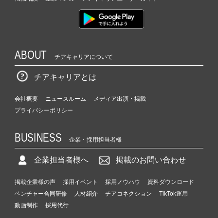
ー
ン
|
ベ
ン
ABOUT
チ
チアキャリアについて
ャ
チアキャリアとは
ー・
成
長
会社概要
ニュースルーム
メディア出演・掲載
企
プライバシーポリシー
業
か
BUSINESS
ら
企業・採用担当者様
ス
カ
企業担当者様へ
掲載のお問い合わせ
ウ
ト
掲載企業様の声
採用イベント
採用ノウハウ
資料ダウンロード
が
ベンチャー合同研修
人材紹介
チアコネクション
TikTok運用
届
動画制作
採用代行
く