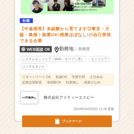
覧
-
【社
員
転職
の
【中途採用】未経験から育てます◎東京・大
挑
阪・島根！副業OK!残業ほぼなし!の自己実現
戦
できる企業
を
勤務地：
島根県
WEB面談 OK
後
押
システムエンジニア（Web・オープン系）
エンジニア
し
コンサルタント
す
る
リモートワーク OK
私服OK
学歴不問
土日休み
起業志望歓迎
未経験OK
転勤無し
残業少なめ
I
T
企
株式会社アイティーエスピー
業】
成
2024年04月03日 11:26 更新
長
率
ブックマーク
1
5