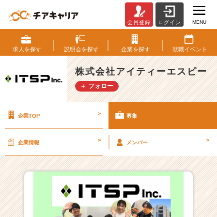
MENU
会員登録
ログイン
株
式
会
求人を
探す
説明会を
探す
企業を
探す
就職
イベント
社
ア
株式会社アイティーエスピー
イ
＋ フォロー
テ
ィ
ー
>
企業TOP
募集
エ
ス
ピ
>
>
企業情報
メンバー
ー
の
採
用/
求
人
一