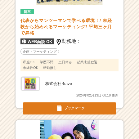
め
新卒
ら
れ
代表からマンツーマンで学べる環境！/ 未経
る
験から始めれるマーケティング/ 平均三ヶ月
マ
で昇格
ー
勤務地：
WEB面談 OK
ケ
テ
企画・マーケティング
ィ
私服OK
学歴不問
土日休み
起業志望歓迎
ン
未経験OK
転勤無し
グ
|
株式会社Brave
ベ
ン
2024年02月13日 08:18 更新
チ
ャ
ブックマーク
ー・
成
長
企
業