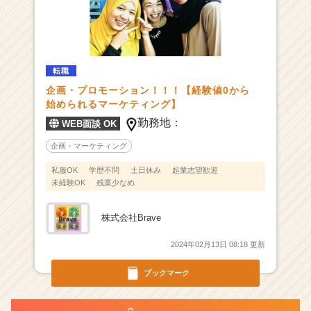
か
ら
ス
カ
ウ
転職
ト
企画・プロモーション！！！【経験値0から
が
始められるマーケティング】
届
勤務地：
WEB面談 OK
く
就
企画・マーケティング
活
サ
私服OK
学歴不問
土日休み
起業志望歓迎
イ
未経験OK
残業少なめ
ト
チ
株式会社Brave
ア
キ
2024年02月13日 08:18 更新
ャ
リ
ブックマーク
ア
（C