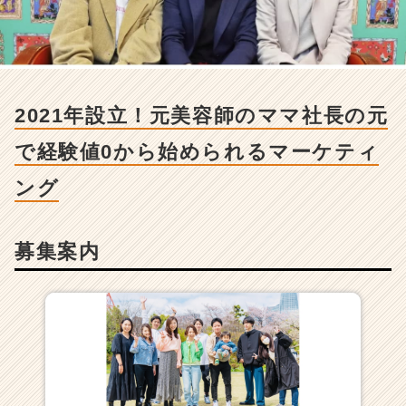
年
設
立！
元
美
容
2021年設立！元美容師のママ社長の元
師
の
で経験値0から始められるマーケティ
マ
マ
ング
社
長
の
募集案内
元
で
経
験
値
0
か
ら
始