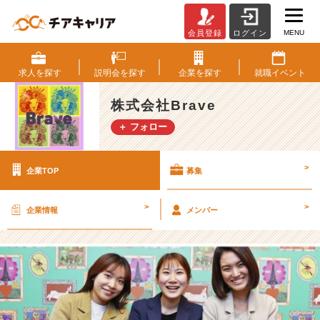
MENU
会員登録
ログイン
株
式
会
求人を
探す
説明会を
探す
企業を
探す
就職
イベント
社
B
株式会社Brave
r
＋ フォロー
a
v
e
>
企業TOP
募集
の
採
用/
>
>
企業情報
メンバー
求
人
-
2
0
2
1