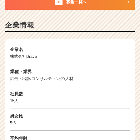
h
募集一覧へ
e
e
r
企業情報
C
a
r
e
企業名
e
株式会社Brave
r）
業種・業界
広告・出版/コンサルティング/人材
社員数
15人
男女比
5:5
平均年齢