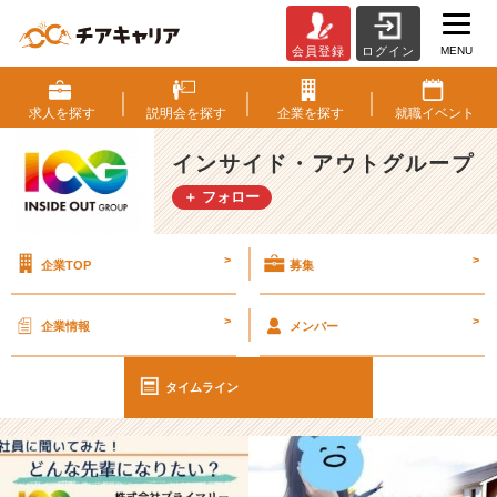
MENU
会員登録
ログイン
【I
O
G
求人を
探す
説明会を
探す
企業を
探す
就職
イベント
っ
て
インサイド・アウトグループ
ナ
＋ フォロー
ニ？】
2
3
>
>
企業TOP
募集
新
卒
に
>
>
企業情報
メンバー
聞
い
て
タイムライン
み
た！
ど
ん