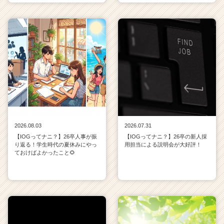
2026.08.03
2026.07.31
【IOGってナニ？】26卒人事が振
【IOGってナニ？】26卒の新人採
り返る！学生時代の夏休みにやっ
用担当による説明会が大好評！
ておけばよかったこと🌻