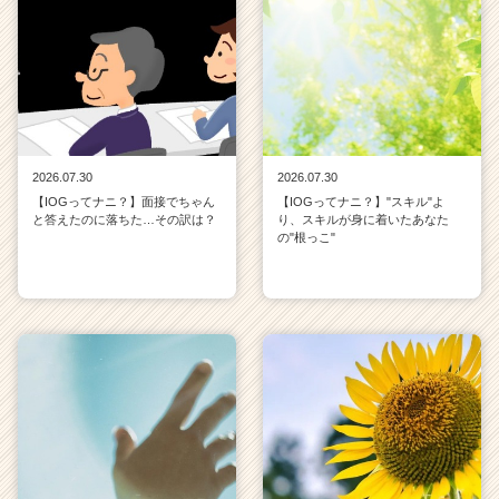
2026.07.30
2026.07.30
【IOGってナニ？】面接でちゃん
【IOGってナニ？】"スキル"よ
と答えたのに落ちた…その訳は？
り、スキルが身に着いたあなた
の"根っこ"