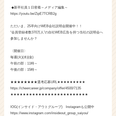
が
◆新卒社員１日密着～メディア編集～
届
https://youtu.be/ZipE7TCRB2g
く
就
活
ただいま、25卒向けWEB会社説明会開催中！！
サ
“会員登録者数370万人”の自社WEB広告を持つ当社の説明会へ
イ
参加しませんか？
ト
チ
〈開催日〉
ア
毎週(火)(水)(金)
キ
ャ
午前の部：11時～
リ
午後の部：15時～
ア
（C
★★★★★★★★選考応募URL★★★★★★★★★
h
https://cheercareer.jp/company/offer/4500/7135
e
★★★★★★★★★★★★★★★★★★★★★★★★★
e
r
C
IOG(インサイド・アウトグループ) Instagramも公開中
a
https://www.instagram.com/insideout_group_saiyou/