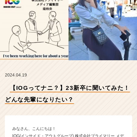
な
先
輩
に
な
り
た
い？
【イ
ン
サ
イ
2024.04.19
ド・
ア
【IOGってナニ？】23新卒に聞いてみた！
ウ
ト
どんな先輩になりたい？
グ
ル
ー
プ
みなさん、こんにちは！
の
IOG(インサイド・アウトグループ) 株式会社プライマリー メデ
タ