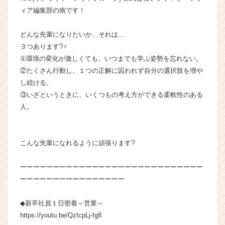
イ
ィア編集部の南です！
ム
ラ
どんな先輩になりたいか…それは…
イ
３つあります?‍♀️
ン】
①環境の変化が激しくても、いつまでも学ぶ姿勢を忘れない。
|
②たくさん行動し、１つの正解に囚われず自分の選択肢を増や
ベ
し続ける。
ン
チ
③いざというときに、いくつもの考え方ができる柔軟性のある
ャ
人。
ー・
成
長
こんな先輩になれるように頑張ります?
企
業
ーーーーーーーーーーーーーーーーーーーーーーーーーーーー
か
ら
ーーーーーーーーーーーーーーーー
ス
カ
◆新卒社員１日密着～営業～
ウ
⁡https://youtu.be/QzIcpLj-fg8
ト