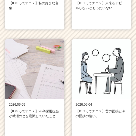
【IOGってナニ？】私の好きな言
【IOGってナニ？】未来をアピー
葉
ルしないともったいない！
2026.08.05
2026.08.04
【IOGってナニ？】26卒採用担当
【IOGってナニ？】昔の面接と今
が就活のとき意識していたこと
の面接の違い。