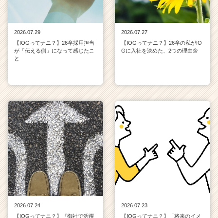
2026.07.29
2026.07.27
【IOGってナニ？】26卒採用担当
【IOGってナニ？】26卒の私がIO
が「伝える側」になって感じたこ
Gに入社を決めた、2つの理由🌼
と
2026.07.24
2026.07.23
【IOGってナニ？】『御社で活躍
【IOGってナニ？】「将来のイメ