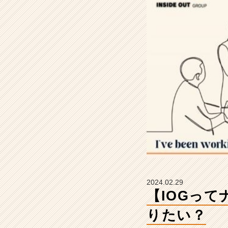
ん
な
先
輩
に
な
り
た
い？
【イ
ン
サ
イ
ド・
ア
ウ
ト
2024.02.29
グ
【IOGっ
ル
ー
りたい？
プ