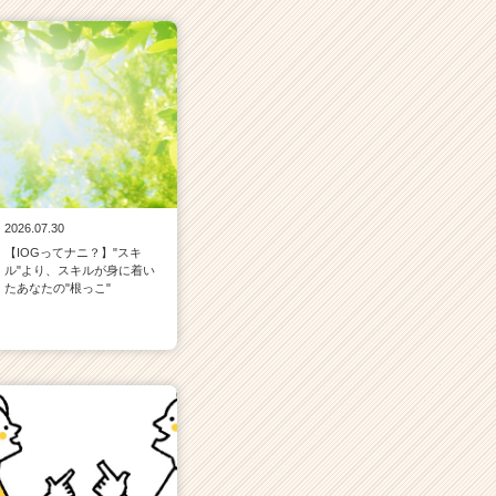
2026.07.30
【IOGってナニ？】"スキ
ル"より、スキルが身に着い
たあなたの"根っこ"