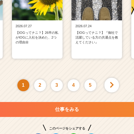
2026.07.27
2026.07.24
【IOGってナニ？】26卒の私
【IOGってナニ？】『御社で
がIOGに入社を決めた、2つ
活躍している方の共通点を教
の理由🌼
えてください』
1
2
3
4
5
仕事をみる
このページをシェアする