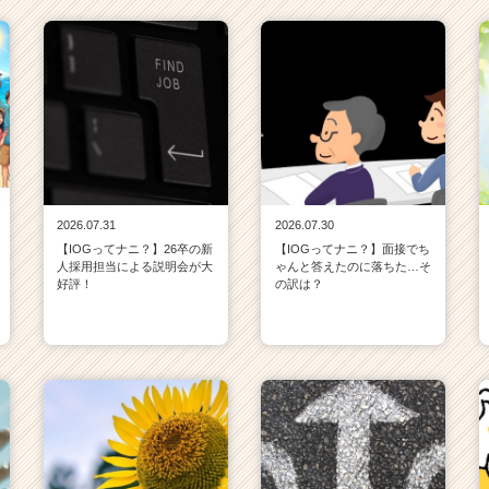
2026.07.31
2026.07.30
【IOGってナニ？】26卒の新
【IOGってナニ？】面接でち
人採用担当による説明会が大
ゃんと答えたのに落ちた…そ
好評！
の訳は？