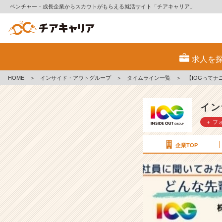
ベンチャー・成長企業からスカウトがもらえる就活サイト「チアキャリア」
【I
O
求人を
G
っ
HOME
＞
インサイド・アウトグループ
＞
タイムライン一覧
＞
【IOGって
て
ナ
ニ？】
イン
2
＋ フ
3
新
卒
企業TOP
に
聞
い
て
み
た！
ど