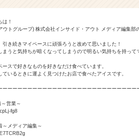
ちは！
・アウトグループ) 株式会社インサイド・アウト メディア編集部
、引き続きマイペースに頑張ろうと改めて思いました！
しまうと気持ちが暗くなってしまうので明るい気持ちを持って
ペースで好きなものを好きなだけ食べています。
しているときに運よく見つけたお店で食べたアイスです。
ーーーーーーーーーーーーーーーーーーーーーーーーーーーー
着～営業～
IcpLj-fg8
着～メディア編集～
/ZipE7TCRB2g