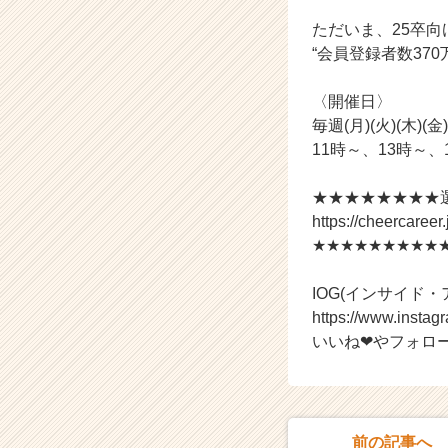
ト
ただいま、25卒向
が
“会員登録者数37
届
く
〈開催日〉
就
活
毎週(月)(火)(木)(金
サ
11時～、13時～、
イ
ト
★★★★★★★★選
チ
https://cheercaree
ア
★★★★★★★★★
キ
ャ
リ
IOG(インサイド・
ア
https://www.insta
（C
いいね❤やフォロ
h
e
e
r
C
前の記事へ