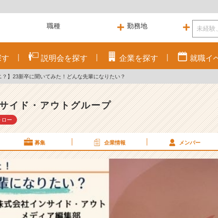
探す
説明会を
探す
企業を
探す
就職
イ
ナニ？】23新卒に聞いてみた！どんな先輩になりたい？
サイド・アウトグループ
ォロー
募集
企業情報
メンバー