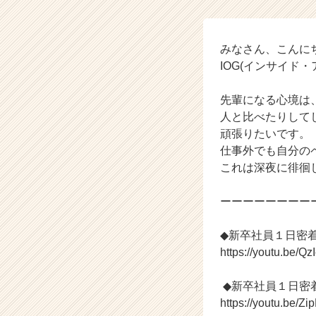
の
タ
イ
ム
みなさん、こんに
ラ
IOG(インサイド
イ
ン】
先輩になる心境は
|
人と比べたりして
ベ
頑張りたいです。
ン
仕事外でも自分の
チ
ャ
これは深夜に徘徊
ー・
成
ーーーーーーーー
長
企
◆新卒社員１日密
業
⁡https://youtu.be/Qz
か
ら
ス
◆新卒社員１日密
カ
https://youtu.be
ウ