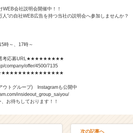
けWEB会社説明会開催中！！
0万人”の自社WEB広告を持つ当社の説明会へ参加しませんか？
)
15時～、17時～
考応募URL★★★★★★★★★
r.jp/company/offer/4500/7135
★★★★★★★★★★★★★★★★
アウトグループ) Instagramも公開中
gram.com/insideout_group_saiyou/
ー、お待ちしております！！
次の記事へ