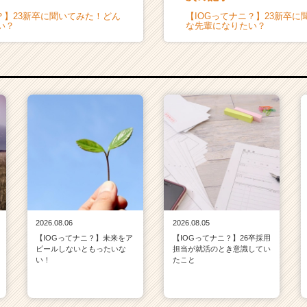
？】23新卒に聞いてみた！どん
【IOGってナニ？】23新卒
い？
な先輩になりたい？
2026.08.06
2026.08.05
【IOGってナニ？】未来をア
【IOGってナニ？】26卒採用
ピールしないともったいな
担当が就活のとき意識してい
い！
たこと