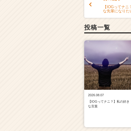
a
【IOGってナニ
r
な先輩になりた
e
e
投稿一覧
r）
2026.08.07
【IOGってナニ？】私の好き
な言葉