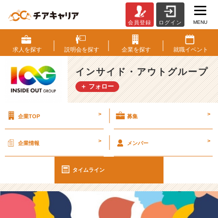
MENU
会員登録
ログイン
【I
O
G
求人を
探す
説明会を
探す
企業を
探す
就職
イベント
っ
て
インサイド・アウトグループ
ナ
＋ フォロー
ニ？】
豊
か
>
>
企業TOP
募集
な
人
間
>
>
企業情報
メンバー
関
係
を
タイムライン
築
く
た
め