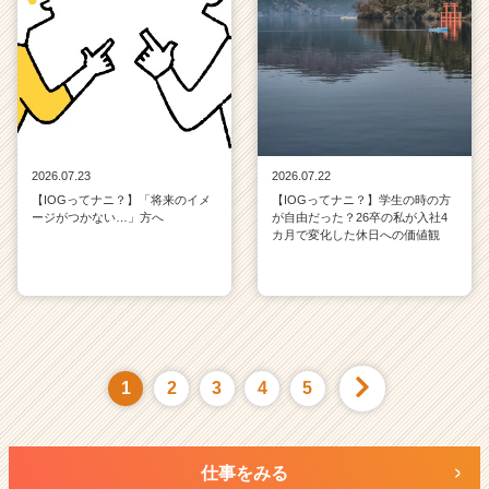
2026.07.23
2026.07.22
【IOGってナニ？】「将来のイメ
【IOGってナニ？】学生の時の方
ージがつかない…」方へ
が自由だった？26卒の私が入社4
カ月で変化した休日への価値観
1
2
3
4
5
仕事をみる