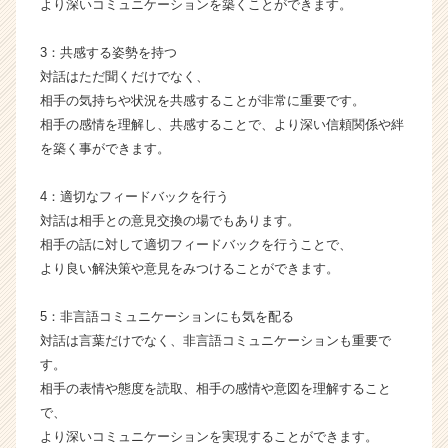
より深いコミュニケーションを築くことができます。
届
く
3：共感する姿勢を持つ
就
活
対話はただ聞くだけでなく、
サ
相手の気持ちや状況を共感することが非常に重要です。
イ
相手の感情を理解し、共感することで、より深い信頼関係や絆
ト
を築く事ができます。
チ
ア
4：適切なフィードバックを行う
キ
対話は相手との意見交換の場でもあります。
ャ
リ
相手の話に対して適切フィードバックを行うことで、
ア
より良い解決策や意見をみつけることができます。
（C
h
5：非言語コミュニケーションにも気を配る
e
対話は言葉だけでなく、非言語コミュニケーションも重要で
e
す。
r
相手の表情や態度を読取、相手の感情や意図を理解すること
C
a
で、
r
より深いコミュニケーションを実現することができます。