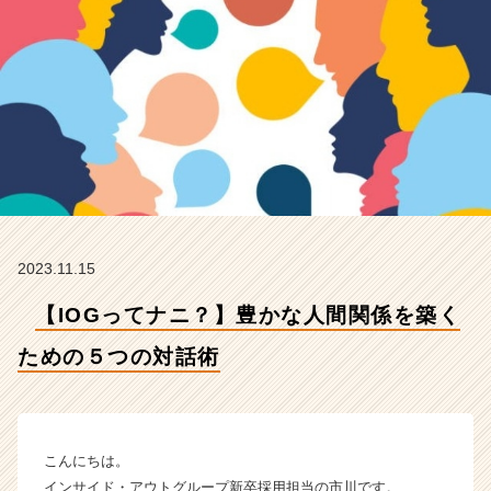
の
５
つ
の
対
話
術
【イ
ン
サ
イ
ド・
2023.11.15
ア
ウ
【IOGってナニ？】豊かな人間関係を築く
ト
グ
ための５つの対話術
ル
ー
プ
の
こんにちは。
タ
インサイド・アウトグループ新卒採用担当の市川です。
イ