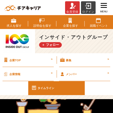
MENU
会員登録
ログイン
【I
O
G
求人を
探す
説明会を
探す
企業を
探す
就職
イベント
っ
て
インサイド・アウトグループ
ナ
＋ フォロー
ニ？】
会
話
>
>
企業TOP
募集
の
種
【イ
>
>
企業情報
メンバー
ン
サ
イ
タイムライン
ド・
ア
ウ
ト