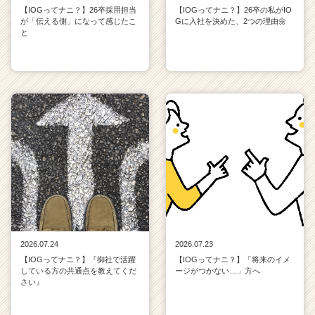
【IOGってナニ？】26卒採用担当
【IOGってナニ？】26卒の私がIO
が「伝える側」になって感じたこ
Gに入社を決めた、2つの理由🌼
と
2026.07.24
2026.07.23
【IOGってナニ？】『御社で活躍
【IOGってナニ？】「将来のイメ
している方の共通点を教えてくだ
ージがつかない…」方へ
さい』