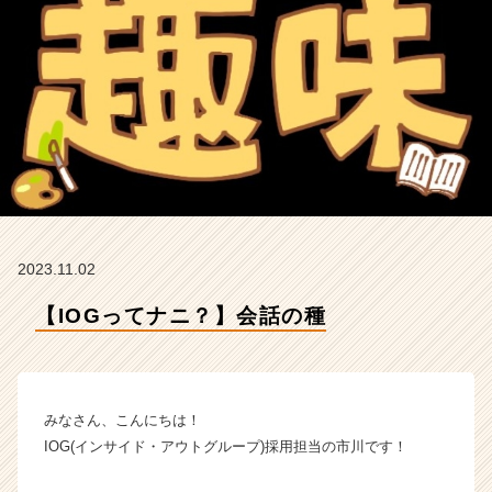
グ
ル
ー
プ
の
タ
イ
ム
ラ
イ
ン】
|
2023.11.02
ベ
ン
【IOGってナニ？】会話の種
チ
ャ
ー・
成
みなさん、こんにちは！
長
企
IOG(インサイド・アウトグループ)採用担当の市川です！
業
か