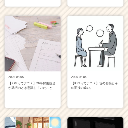
2026.08.05
2026.08.04
【IOGってナニ？】26卒採用担当
【IOGってナニ？】昔の面接と今
が就活のとき意識していたこと
の面接の違い。