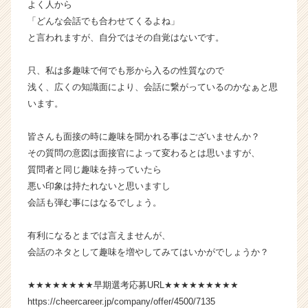
よく人から
ら
「どんな会話でも合わせてくるよね」
ス
と言われますが、自分ではその自覚はないです。
カ
ウ
只、私は多趣味で何でも形から入るの性質なので
ト
が
浅く、広くの知識面により、会話に繋がっているのかなぁと思
届
います。
く
就
皆さんも面接の時に趣味を聞かれる事はございませんか？
活
その質問の意図は面接官によって変わるとは思いますが、
サ
質問者と同じ趣味を持っていたら
イ
悪い印象は持たれないと思いますし
ト
チ
会話も弾む事にはなるでしょう。
ア
キ
有利になるとまでは言えませんが、
ャ
会話のネタとして趣味を増やしてみてはいかがでしょうか？
リ
ア
★★★★★★★★早期選考応募URL★★★★★★★★★
（C
https://cheercareer.jp/company/offer/4500/7135
h