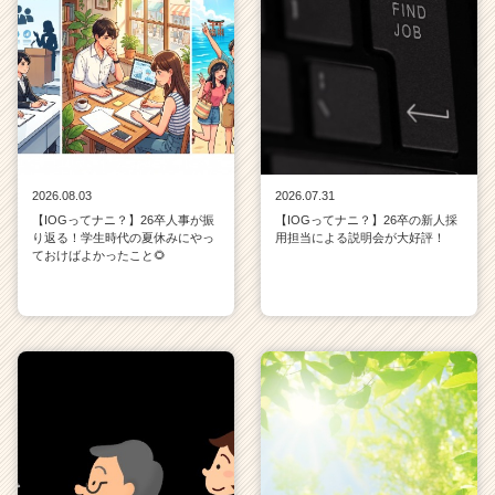
2026.08.03
2026.07.31
【IOGってナニ？】26卒人事が振
【IOGってナニ？】26卒の新人採
り返る！学生時代の夏休みにやっ
用担当による説明会が大好評！
ておけばよかったこと🌻