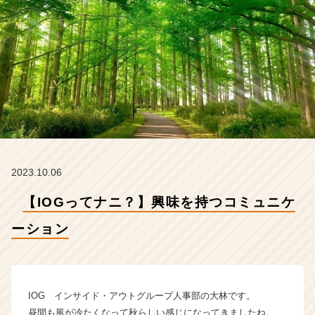
ョ
ン
【イ
ン
サ
イ
ド・
ア
ウ
ト
グ
ル
2023.10.06
ー
プ
【IOGってナニ？】興味を持つコミュニケ
の
タ
ーション
イ
ム
ラ
イ
IOG インサイド・アウトグループ人事部の大林です。
ン】
昼間も風が冷たくなって秋らしい感じになってきましたね。
|