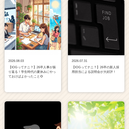
2026.08.03
2026.07.31
【IOGってナニ？】26卒人事が振
【IOGってナニ？】26卒の新人採
り返る！学生時代の夏休みにやっ
用担当による説明会が大好評！
ておけばよかったこと🌻