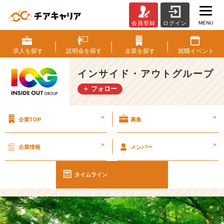
MENU
会員登録
ログイン
【I
O
G
求人を
探す
説明会を
探す
企業を
探す
就職
イベント
っ
て
インサイド・アウトグループ
ナ
＋ フォロー
ニ？】
興
味
>
>
企業TOP
募集
を
持
つ
>
>
企業情報
メンバー
コ
ミ
ュ
タイムライン
ニ
ケ
ー
シ