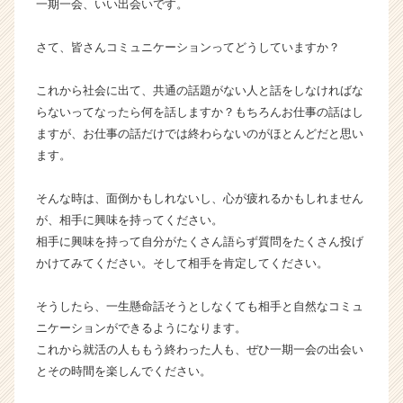
一期一会、いい出会いです。
イ
ト
さて、皆さんコミュニケーションってどうしていますか？
チ
ア
キ
これから社会に出て、共通の話題がない人と話をしなければな
ャ
らないってなったら何を話しますか？もちろんお仕事の話はし
リ
ますが、お仕事の話だけでは終わらないのがほとんどだと思い
ア
ます。
（C
h
そんな時は、面倒かもしれないし、心が疲れるかもしれません
e
e
が、相手に興味を持ってください。
r
相手に興味を持って自分がたくさん語らず質問をたくさん投げ
C
かけてみてください。そして相手を肯定してください。
a
r
そうしたら、一生懸命話そうとしなくても相手と自然なコミュ
e
ニケーションができるようになります。
e
これから就活の人ももう終わった人も、ぜひ一期一会の出会い
r）
とその時間を楽しんでください。