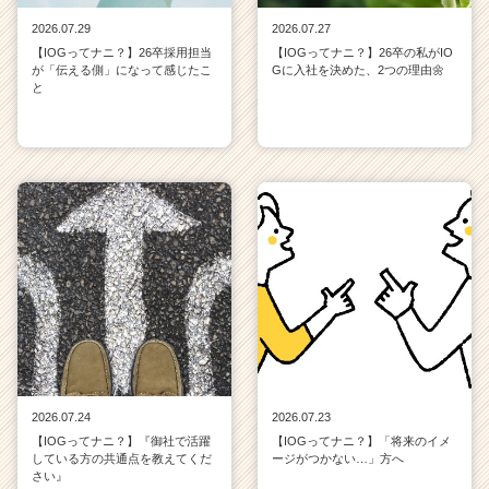
2026.07.29
2026.07.27
【IOGってナニ？】26卒採用担当
【IOGってナニ？】26卒の私がIO
が「伝える側」になって感じたこ
Gに入社を決めた、2つの理由🌼
と
2026.07.24
2026.07.23
【IOGってナニ？】『御社で活躍
【IOGってナニ？】「将来のイメ
している方の共通点を教えてくだ
ージがつかない…」方へ
さい』