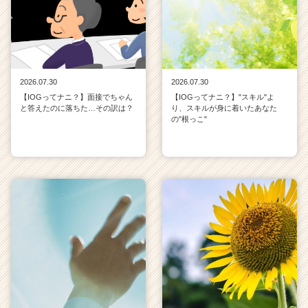
2026.07.30
2026.07.30
【IOGってナニ？】面接でちゃん
【IOGってナニ？】"スキル"よ
と答えたのに落ちた…その訳は？
り、スキルが身に着いたあなた
の"根っこ"