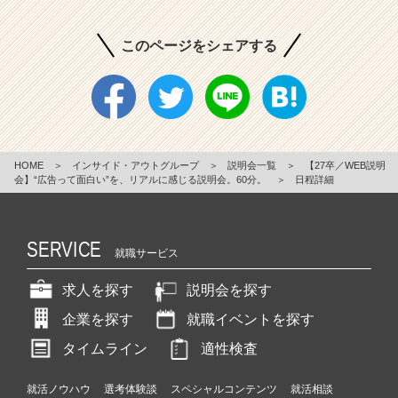
このページをシェアする
HOME
＞
インサイド・アウトグループ
＞
説明会一覧
＞
【27卒／WEB説明
会】“広告って面白い”を、リアルに感じる説明会。60分。
＞
日程詳細
SERVICE
就職サービス
求人を探す
説明会を探す
企業を探す
就職イベントを探す
タイムライン
適性検査
就活ノウハウ
選考体験談
スペシャルコンテンツ
就活相談