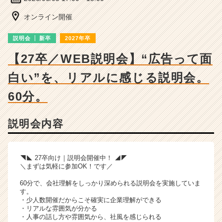
ベ
ン
オンライン開催
チ
ャ
説明会
新卒
2027年卒
ー・
成
【27卒／WEB説明会】“広告って面
長
白い”を、リアルに感じる説明会。
企
業
60分。
か
ら
ス
説明会内容
カ
ウ
ト
◥◣ 27卒向け｜説明会開催中！ ◢◤
が
＼まずは気軽に参加OK！です／
届
く
60分で、会社理解をしっかり深められる説明会を実施していま
就
す。
・少人数開催だからこそ確実に企業理解ができる
活
・リアルな雰囲気が分かる
サ
・人事の話し方や雰囲気から、社風を感じられる
イ