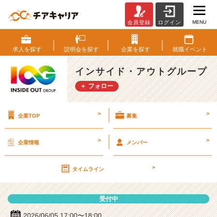
MENU
会員登録
ログイン
イ
ン
サ
求人を
探す
説明会を
探す
企業を
探す
就職
イベント
イ
ド・
インサイド・アウトグループ
ア
＋ フォロー
ウ
ト
グ
>
>
企業TOP
募集
ル
ー
プ
>
>
企業情報
メンバー
の
説
>
明
タイムライン
会
詳
受付中
細
|
2026/06/05 17:00〜18:00