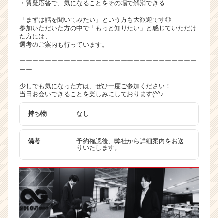
・質疑応答で、気になることをその場で解消できる
ト
チ
「まずは話を聞いてみたい」という方も大歓迎です◎
参加いただいた方の中で「もっと知りたい」と感じていただけ
ア
た方には、
キ
選考のご案内も行っています。
ャ
リ
ーーーーーーーーーーーーーーーーーーーーーーーーーーーー
ーー
ア
（C
少しでも気になった方は、ぜひ一度ご参加ください！
h
当日お会いできることを楽しみにしております(^^♪
e
e
持ち物
なし
r
C
備考
予約確認後、弊社から詳細案内をお送
a
りいたします。
r
e
e
r）