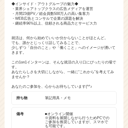
◆インサイド・アウトグループの魅力◆
・業界シェアトップクラスの広告メディアを運営
・月間23億PV／総会員数500万人の高い集客力
・WEB広告とコンサルで企業の課題を解決
・継続率96%以上、信頼される商品力とサービス力
就活は、何から始めていいか分からないことがほとんど。
でも、誰かとじっくり話してみることで、
少しずつ「自分のこと」や「働くこと」へのイメージが湧いて
きます。
この1on1インターンは、そんな就活の入り口にぴったりの場で
す。
あなたらしさを大切にしながら、一緒に“これから”を考えてみ
ませんか？
あなたのご参加を、心からお待ちしています(^^♪
持ち物
筆記用具・メモ
備考
■オンライン開催
※資料を展開しながら行うためPCでの
ご参加を推奨していますが、スマホで
も可能です。