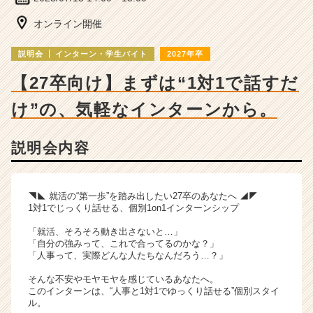
ベ
ン
オンライン開催
チ
ャ
説明会
インターン・学生バイト
2027年卒
ー・
成
【27卒向け】まずは“1対1で話すだ
長
け”の、気軽なインターンから。
企
業
か
説明会内容
ら
ス
カ
ウ
◥◣ 就活の“第一歩”を踏み出したい27卒のあなたへ ◢◤
1対1でじっくり話せる、個別1on1インターンシップ
ト
が
「就活、そろそろ動き出さないと…」
届
「自分の強みって、これで合ってるのかな？」
く
「人事って、実際どんな人たちなんだろう…？」
就
そんな不安やモヤモヤを感じているあなたへ。
活
このインターンは、“人事と1対1でゆっくり話せる”個別スタイ
サ
ル。
イ