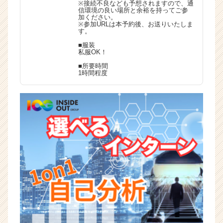
※接続不良なども予想されますので、通
信環境の良い場所と余裕を持ってご参
加ください。
※参加URLは本予約後、お送りいたしま
す。
■服装
私服OK！
■所要時間
1時間程度