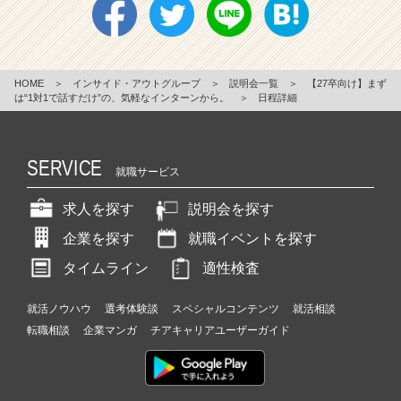
HOME
＞
インサイド・アウトグループ
＞
説明会一覧
＞
【27卒向け】まず
は“1対1で話すだけ”の、気軽なインターンから。
＞
日程詳細
SERVICE
就職サービス
求人を探す
説明会を探す
企業を探す
就職イベントを探す
タイムライン
適性検査
就活ノウハウ
選考体験談
スペシャルコンテンツ
就活相談
転職相談
企業マンガ
チアキャリアユーザーガイド