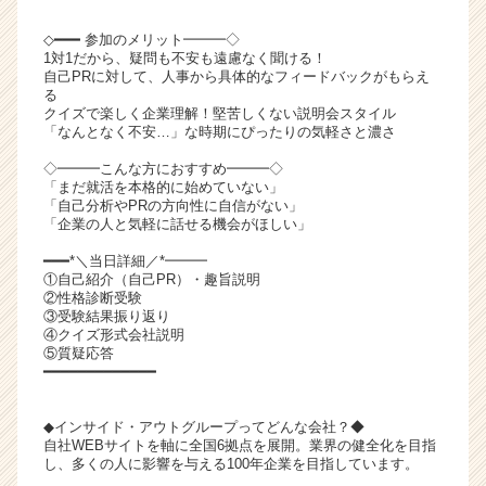
ト
◇━━━ 参加のメリット━━━◇
チ
1対1だから、疑問も不安も遠慮なく聞ける！
ア
自己PRに対して、人事から具体的なフィードバックがもらえ
キ
る
ャ
クイズで楽しく企業理解！堅苦しくない説明会スタイル
「なんとなく不安…」な時期にぴったりの気軽さと濃さ
リ
ア
◇━━━こんな方におすすめ━━━◇
（C
「まだ就活を本格的に始めていない」
h
「自己分析やPRの方向性に自信がない」
「企業の人と気軽に話せる機会がほしい」
e
e
━━━*＼当日詳細／*━━━
r
①自己紹介（自己PR）・趣旨説明
C
②性格診断受験
③受験結果振り返り
a
④クイズ形式会社説明
r
⑤質疑応答
e
━━━━━━━━━━━━━
e
r）
◆インサイド・アウトグループってどんな会社？◆
自社WEBサイトを軸に全国6拠点を展開。業界の健全化を目指
し、多くの人に影響を与える100年企業を目指しています。