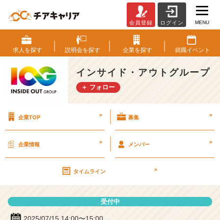
MENU
会員登録
ログイン
イ
ン
サ
求人を
探す
説明会を
探す
企業を
探す
就職
イベント
イ
ド・
インサイド・アウトグループ
ア
＋ フォロー
ウ
ト
グ
>
>
企業TOP
募集
ル
ー
プ
>
>
企業情報
メンバー
の
説
>
明
タイムライン
会
詳
受付中
細
|
2025/07/15 14:00〜15:00