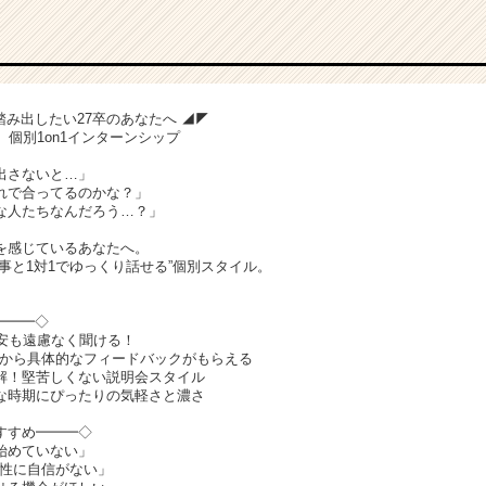
を踏み出したい27卒のあなたへ ◢◤
、個別1on1インターンシップ
出さないと…」
れで合ってるのかな？」
な人たちなんだろう…？」
を感じているあなたへ。
事と1対1でゆっくり話せる”個別スタイル。
━━━◇
不安も遠慮なく聞ける！
事から具体的なフィードバックがもらえる
解！堅苦しくない説明会スタイル
な時期にぴったりの気軽さと濃さ
すすめ━━━◇
始めていない」
向性に自信がない」