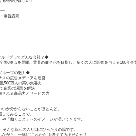
せる機会がほしい」
━━
）・趣旨説明
グループってどんな会社？◆
に全国6拠点を展開。業界の健全化を目指し、多くの人に影響を与える100年企
グループの魅力◆
ラスの広告メディアを運営
員数500万人の高い集客力
ルで企業の課題を解決
信頼される商品力とサービス力
いいか分からないことがほとんど。
話してみることで、
」や「働くこと」へのイメージが湧いてきます。
は、そんな就活の入り口にぴったりの場です。
しながら、一緒に“これから”を考えてみませんか？