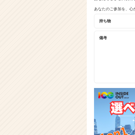
あなたのご参加を、心か
持ち物
備考