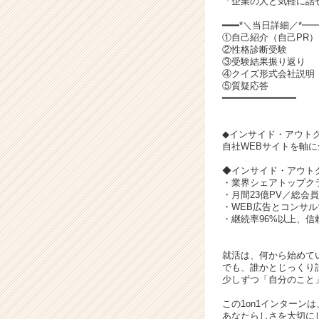
「企業の人と気軽に話
サ
イ
━━━*＼当日詳細／*━
ト
①自己紹介（自己PR
チ
②性格診断受験
③受験結果振り返り
ア
④クイズ形式会社説明
キ
⑤質疑応答
ャ
━━━━━━━━━━━━━
リ
ア
◆インサイド・アウト
（C
自社WEBサイトを軸
h
e
◆インサイド・アウト
e
・業界シェアトップク
・月間23億PV／総会
r
・WEB広告とコンサ
C
・継続率96%以上、
a
r
就活は、何から始めて
e
でも、誰かとじっくり
e
少しずつ「自分のこと
r）
この1on1インターン
あなたらしさを大切に