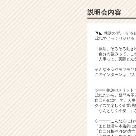
|
ベ
説明会内容
ン
チ
ャ
◥◣ 就活の“第一歩”
ー・
1対1でじっくり話せる
成
長
「就活、そろそろ動き
「自分の強みって、こ
企
「人事って、実際どん
業
か
そんな不安やモヤモヤ
ら
このインターンは、“人
ス
カ
◇━━━ 参加のメリット
ウ
1対1だから、疑問も
ト
自己PRに対して、人
が
クイズで楽しく企業理
「なんとなく不安…」
届
く
◇━━━こんな方にお
就
「まだ就活を本格的に
活
「自己分析やPRの方