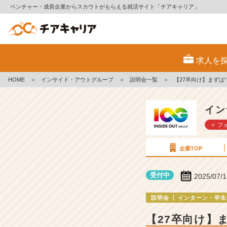
ベンチャー・成長企業からスカウトがもらえる就活サイト「チアキャリア」
イ
ン
求人を
サ
イ
HOME
＞
インサイド・アウトグループ
＞
説明会一覧
＞
【27卒向け】まずは
ド・
ア
ウ
イン
ト
＋ フ
グ
ル
ー
企業TOP
プ
の
受付中
2025/07/
説
明
説明会
インターン・学生
会
詳
【27卒向け】
細