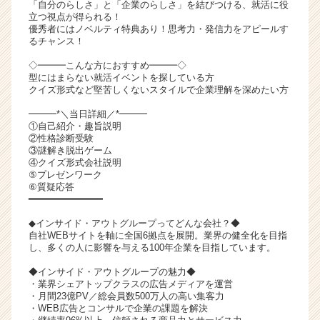
「自分のらしさ」と「企業のらしさ」を結びつける、就活に役
ト
立つ視点が得られる！
チ
優秀者にはノベルティ特典あり！思考力・発信力をアピールす
るチャンス！
ア
キ
◇━━━こんな方におすすめ━━━◇
ャ
型にはまらない就活イベントを探している方
リ
クイズ形式など堅苦しくないスタイルで企業理解を深めたい方
ア
━━━*＼当日詳細／*━━━
（C
①自己紹介・趣旨説明
h
②性格診断受験
e
③謎解き脱出ゲーム
④クイズ形式会社説明
e
⑤プレゼンワーク
r
⑥質疑応答
C
━━━━━━━━━━━━━
a
◆インサイド・アウトグループってどんな会社？◆
r
自社WEBサイトを軸に全国6拠点を展開。業界の健全化を目指
e
し、多くの人に影響を与える100年企業を目指しています。
e
r）
◆インサイド・アウトグループの魅力◆
・業界シェアトップクラスの広告メディアを運営
・月間23億PV／総会員数500万人の高い集客力
・WEB広告とコンサルで企業の課題を解決