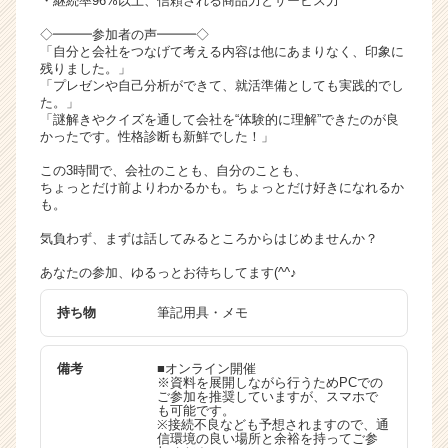
・継続率96%以上、信頼される商品力とサービス力
◇━━━参加者の声━━━◇
「自分と会社をつなげて考える内容は他にあまりなく、印象に
残りました。」
「プレゼンや自己分析ができて、就活準備としても実践的でし
た。」
「謎解きやクイズを通して会社を“体験的に理解”できたのが良
かったです。性格診断も新鮮でした！」
この3時間で、会社のことも、自分のことも、
ちょっとだけ前よりわかるかも。ちょっとだけ好きになれるか
も。
気負わず、まずは話してみるところからはじめませんか？
あなたの参加、ゆるっとお待ちしてます(^^♪
持ち物
筆記用具・メモ
備考
■オンライン開催
※資料を展開しながら行うためPCでの
ご参加を推奨していますが、スマホで
も可能です。
※接続不良なども予想されますので、通
信環境の良い場所と余裕を持ってご参