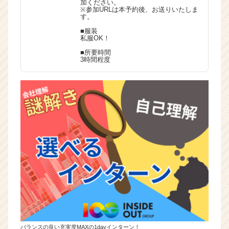
加ください。
※参加URLは本予約後、お送りいたしま
す。
■服装
私服OK！
■所要時間
3時間程度
バランスの良い充実度MAXの1dayインターン！