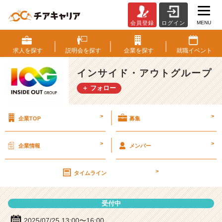
MENU
会員登録
ログイン
イ
ン
サ
求人を
探す
説明会を
探す
企業を
探す
就職
イベント
イ
ド・
インサイド・アウトグループ
ア
＋ フォロー
ウ
ト
グ
>
>
企業TOP
募集
ル
ー
プ
>
>
企業情報
メンバー
の
説
>
明
タイムライン
会
詳
受付中
細
|
2025/07/25 13:00〜16:00