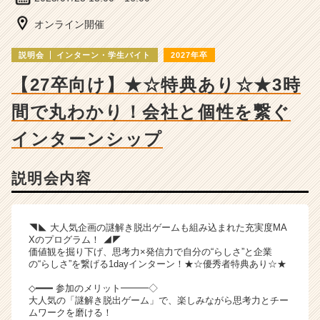
ベ
ン
オンライン開催
チ
ャ
説明会
インターン・学生バイト
2027年卒
ー・
成
【27卒向け】★☆特典あり☆★3時
長
間で丸わかり！会社と個性を繋ぐ
企
業
インターンシップ
か
ら
ス
説明会内容
カ
ウ
ト
◥◣ 大人気企画の謎解き脱出ゲームも組み込まれた充実度MA
が
Xのプログラム！ ◢◤
届
価値観を掘り下げ、思考力×発信力で自分の“らしさ”と企業
く
の“らしさ”を繋げる1dayインターン！★☆優秀者特典あり☆★
就
◇━━━ 参加のメリット━━━◇
活
大人気の「謎解き脱出ゲーム」で、楽しみながら思考力とチー
サ
ムワークを磨ける！
イ