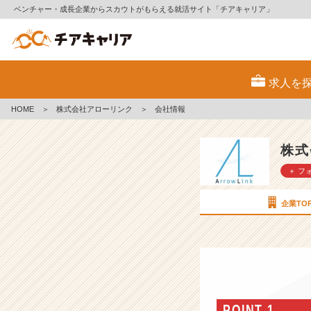
ベンチャー・成長企業からスカウトがもらえる就活サイト「チアキャリア」
株
式
求人を
会
社
HOME
＞
株式会社アローリンク
＞
会社情報
ア
ロ
ー
株式
リ
＋ フ
ン
ク
の
企業TO
会
社
情
報
-
【人
材
POINT 1