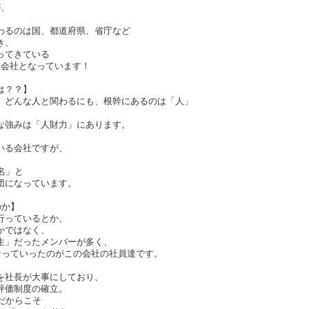
が、
。
わるのは国、都道府県、省庁など
き、
ってきている
る会社となっています！
は？？】
、どんな人と関わるにも、根幹にあるのは「人」
な強みは「人財力」にあります。
いる会社ですが、
名」と
団になっています。
のか】
行っているとか、
かではなく、
生」だったメンバーが多く、
になっていったのがこの会社の社員達です。
を社長が大事にしており、
評価制度の確立。
だからこそ