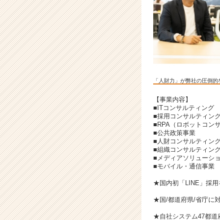
「人財力」が弊社の圧倒的
【事業内容】
■ITコンサルティング
■採用コンサルティン
■RPA（ロボットコン
■公共政策事業
■人財コンサルティン
■組織コンサルティン
■メディアソリューシ
■モバイル・通信事業
★国内初「LINE」採
★国/都道府県/省庁に
★自社システム47都道