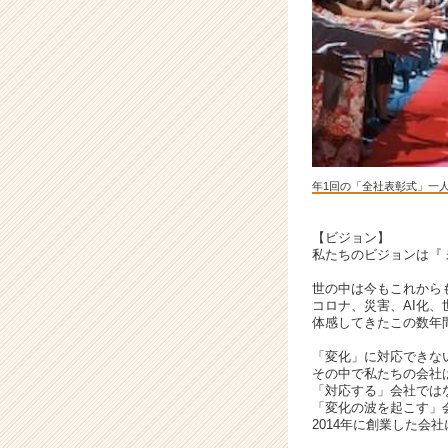
中！
「変
化
の
波」
を
起
こ
す
年1回の「全社表彰式」一
コ
ン
サ
【ビジョン】
私たちのビジョンは『 
ル
集
世の中は今もこれから
団
コロナ、災害、AI化、
|
体感してきたこの数年
ベ
「変化」に対応できな
ン
その中で私たちの会社
チ
「対応する」会社では
ャ
「変化の波を起こす」
ー・
2014年に創業した会
成