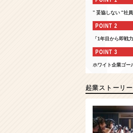
コ
ン
” 妥協しない "
サ
ル
POINT 2
×
I
「1年目から即戦
T
コ
POINT 3
ン
サ
ホワイト企業ゴー
ル】
8
年
連
起業ストーリー
続
最
高
利
益
達
成