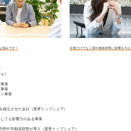
な強みです！
企業だけでなく国や都道府県に影響を与え
グ
サル）
グ事業
グ事業
ョン事業
用を確立させた会社（業界トップシェア）
対しても影響力のある事業
府県中35都道府県が導入（業界トップシェア）