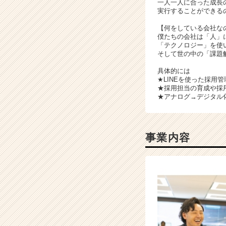
一人一人に合った成長
リ
実行することができる
ア
（C
【何をしている会社な
僕たちの会社は「人」
h
「テクノロジー」を使
e
そして世の中の「課題
e
r
具体的には
C
★LINEを使った採用
★採用担当の育成や採
a
★アナログ→デジタル
r
e
e
r）
事業内容