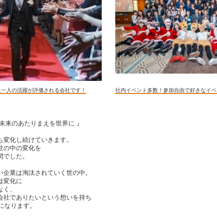
人一人の活躍が評価される会社です！
社内イベント多数！参加自由で好きなイベ
未来のあたりまえを世界に 』
も変化し続けていきます。
世の中の変化を
間でした。
い企業は淘汰されていく世の中。
は変化に
なく、
会社でありたいという想いを持ち
社になります。