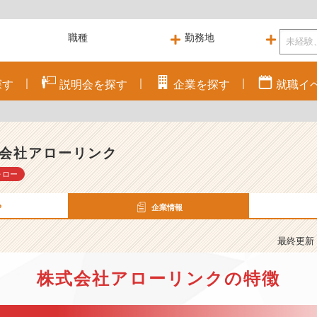
探す
説明会を
探す
企業を
探す
就職
イ
会社アローリンク
ォロー
P
企業情報
最終更新： 
株式会社アローリンクの特徴