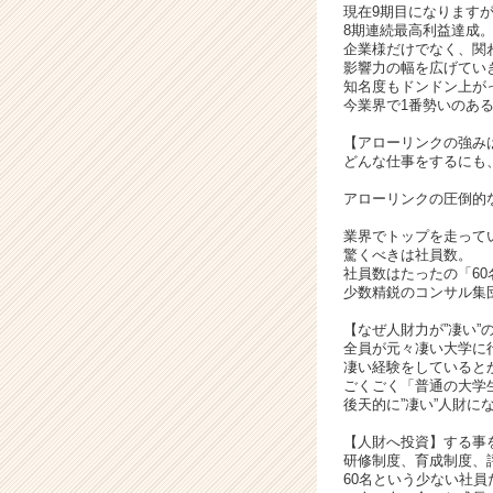
現在9期目になります
長
8期連続最高利益達成
企
企業様だけでなく、関
業
影響力の幅を広げてい
知名度もドンドン上が
か
今業界で1番勢いのあ
ら
ス
【アローリンクの強み
カ
どんな仕事をするにも
ウ
アローリンクの圧倒的
ト
が
業界でトップを走って
届
驚くべきは社員数。
く
社員数はたったの「60
少数精鋭のコンサル集
就
活
【なぜ人財力が”凄い”
サ
全員が元々凄い大学に
イ
凄い経験をしていると
ごくごく「普通の大学
ト
後天的に”凄い”人財
チ
ア
【人財へ投資】する事
キ
研修制度、育成制度、
60名という少ない社員
ャ