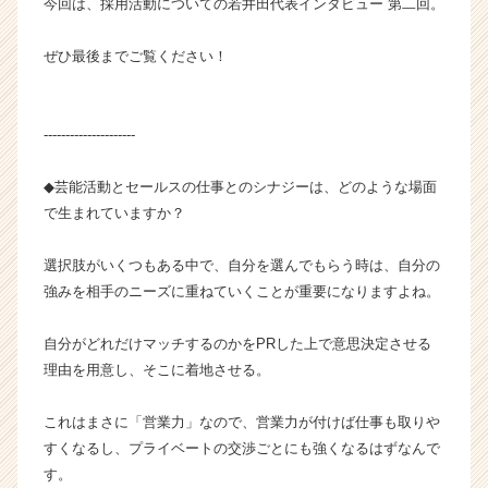
今回は、採用活動についての若井田代表インタビュー 第二回。
式
会
ぜひ最後までご覧ください！
社
セ
カ
---------------------
ツ
ク
の
◆芸能活動とセールスの仕事とのシナジーは、どのような場面
タ
で生まれていますか？
イ
ム
選択肢がいくつもある中で、自分を選んでもらう時は、自分の
ラ
強みを相手のニーズに重ねていくことが重要になりますよね。
イ
ン】
|
自分がどれだけマッチするのかをPRした上で意思決定させる
ベ
理由を用意し、そこに着地させる。
ン
チ
これはまさに「営業力」なので、営業力が付けば仕事も取りや
ャ
すくなるし、プライベートの交渉ごとにも強くなるはずなんで
ー・
す。
成