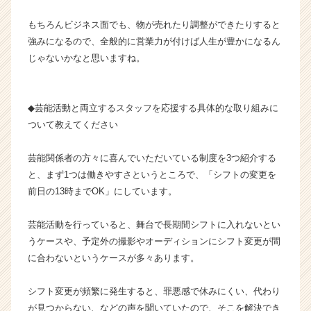
長
企
もちろんビジネス面でも、物が売れたり調整ができたりすると
業
強みになるので、全般的に営業力が付けば人生が豊かになるん
か
じゃないかなと思いますね。
ら
ス
カ
◆芸能活動と両立するスタッフを応援する具体的な取り組みに
ウ
ついて教えてください
ト
が
届
芸能関係者の方々に喜んでいただいている制度を3つ紹介する
く
と、まず1つは働きやすさというところで、「シフトの変更を
就
前日の13時までOK」にしています。
活
サ
芸能活動を行っていると、舞台で長期間シフトに入れないとい
イ
うケースや、予定外の撮影やオーディションにシフト変更が間
ト
チ
に合わないというケースが多々あります。
ア
キ
シフト変更が頻繁に発生すると、罪悪感で休みにくい、代わり
ャ
が見つからない、などの声を聞いていたので、そこを解決でき