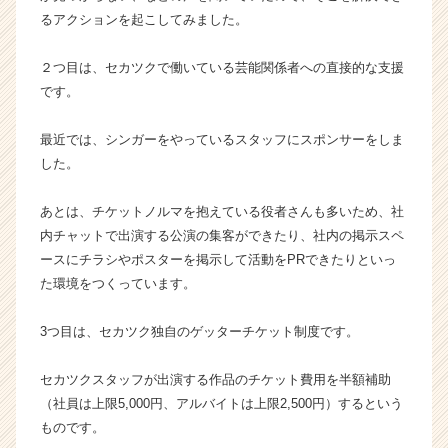
リ
るアクションを起こしてみました。
ア
（C
２つ目は、セカツクで働いている芸能関係者への直接的な支援
h
e
です。
e
r
最近では、シンガーをやっているスタッフにスポンサーをしま
C
した。
a
r
あとは、チケットノルマを抱えている役者さんも多いため、社
e
内チャットで出演する公演の集客ができたり、社内の掲示スペ
e
r）
ースにチラシやポスターを掲示して活動をPRできたりといっ
た環境をつくっています。
3つ目は、セカツク独自のゲッターチケット制度です。
セカツクスタッフが出演する作品のチケット費用を半額補助
（社員は上限5,000円、アルバイトは上限2,500円）するという
ものです。