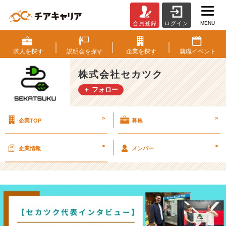
MENU
会員登録
ログイン
【セ
カ
ツ
求人を
探す
説明会を
探す
企業を
探す
就職
イベント
ク
代
株式会社セカツク
表
＋ フォロー
イ
ン
タ
>
>
企業TOP
募集
ビ
ュ
ー】
>
>
企業情報
メンバー
も
う
チ
ャ
ン
ス
を