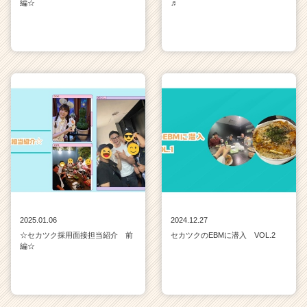
編☆
♬
2025.01.06
2024.12.27
☆セカツク採用面接担当紹介 前
セカツクのEBMに潜入 VOL.2
編☆