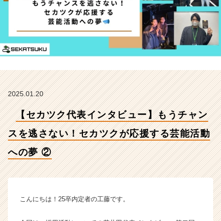
逃
さ
な
い！
セ
カ
ツ
ク
が
2025.01.20
応
援
【セカツク代表インタビュー】もうチャン
す
る
スを逃さない！セカツクが応援する芸能活動
芸
能
への夢 ②
活
動
へ
の
こんにちは！25卒内定者の工藤です。
夢
②
【株