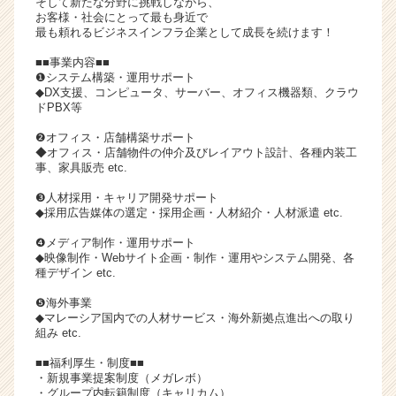
そして新たな分野に挑戦しながら、
ア
お客様・社会にとって最も身近で
最も頼れるビジネスインフラ企業として成長を続けます！
（C
h
■■事業内容■■
e
❶システム構築・運用サポート
e
◆DX支援、コンピュータ、サーバー、オフィス機器類、クラウ
ドPBX等
r
C
❷オフィス・店舗構築サポート
a
◆オフィス・店舗物件の仲介及びレイアウト設計、各種内装工
r
事、家具販売 etc.
e
❸人材採用・キャリア開発サポート
e
◆採用広告媒体の選定・採用企画・人材紹介・人材派遣 etc.
r）
❹メディア制作・運用サポート
◆映像制作・Webサイト企画・制作・運用やシステム開発、各
種デザイン etc.
❺海外事業
◆マレーシア国内での人材サービス・海外新拠点進出への取り
組み etc.
■■福利厚生・制度■■
・新規事業提案制度（メガレボ）
・グループ内転籍制度（キャリカム）