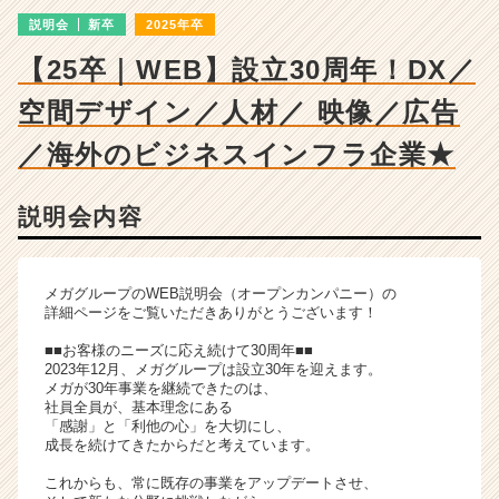
長
説明会
新卒
2025年卒
企
業
【25卒｜WEB】設立30周年！DX／
か
ら
空間デザイン／人材／ 映像／広告
ス
カ
／海外のビジネスインフラ企業★
ウ
ト
説明会内容
が
届
く
就
メガグループのWEB説明会（オープンカンパニー）の
活
詳細ページをご覧いただきありがとうございます！
サ
■■お客様のニーズに応え続けて30周年■■
イ
2023年12月、メガグループは設立30年を迎えます。
ト
メガが30年事業を継続できたのは、
チ
社員全員が、基本理念にある
「感謝」と「利他の心」を大切にし、
ア
成長を続けてきたからだと考えています。
キ
ャ
これからも、常に既存の事業をアップデートさせ、
リ