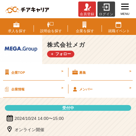
MENU
会員登録
ログイン
株
式
会
求人を
探す
説明会を
探す
企業を
探す
就職
イベント
社
メ
株式会社メガ
ガ
＋ フォロー
の
説
明
>
>
企業TOP
募集
会
詳
細
>
>
企業情報
メンバー
|
ベ
ン
受付中
チ
ャ
2024/10/24 14:00〜15:00
ー・
オンライン開催
成