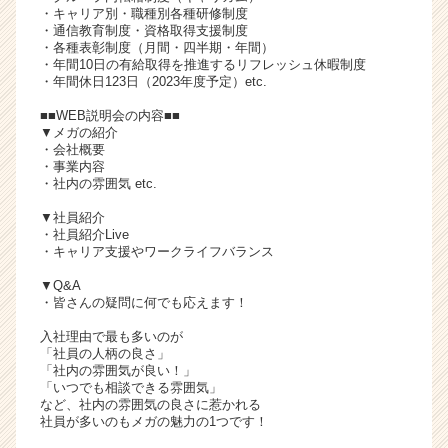
・キャリア別・職種別各種研修制度
・通信教育制度・資格取得支援制度
・各種表彰制度（月間・四半期・年間）
・年間10日の有給取得を推進するリフレッシュ休暇制度
・年間休日123日（2023年度予定）etc.
■■WEB説明会の内容■■
▼メガの紹介
・会社概要
・事業内容
・社内の雰囲気 etc.
▼社員紹介
・社員紹介Live
・キャリア支援やワークライフバランス
▼Q&A
・皆さんの疑問に何でも応えます！
入社理由で最も多いのが
「社員の人柄の良さ」
「社内の雰囲気が良い！」
「いつでも相談できる雰囲気」
など、社内の雰囲気の良さに惹かれる
社員が多いのもメガの魅力の1つです！