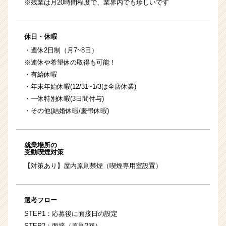
※残業は月20時間程度で、業界内でも珍しいです
休日・休暇
・週休2日制（月7~8日）
※連休や希望休の取得も可能！
・有給休暇
・年末年始休暇(12/31~1/3は全店休業)
・一休特別休暇(3日間付与)
・その他(結婚休暇/慶弔休暇)
就業場所の
受動喫煙対策
【対策あり】屋内原則禁煙（喫煙専用室設置）
選考フロー
STEP1：応募後に面接日の設定
STEP2：面接（原則2回）