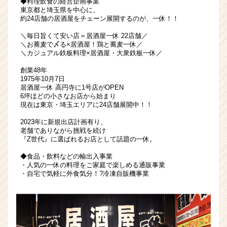
◆料理飲食の経営企画事業
級
東京都と埼玉県を中心に、
約24店舗の居酒屋をチェーン展開するのが、一休！！
の
福
＼毎日旨くて安い店＝居酒屋一休 22店舗／
利
＼お蕎麦で〆る×居酒屋！鶏と蕎麦一休／
厚
＼カジュアル鉄板料理×居酒屋・大衆鉄板一休／
生/
創業48年
月
1975年10月7日
給
居酒屋一休 高円寺に1号店がOPEN
26
6坪ほどの小さなお店から始まり
現在は東京・埼玉エリアに24店舗展開中！！
万
～！
2023年に新規出店計画有り、
|
老舗でありながら挑戦を続け
ベ
『Z世代』に選ばれるお店として話題の一休。
ン
◆食品・飲料などの輸出入事業
チ
・人気の一休の料理をご家庭で楽しめる通販事業
ャ
・自宅で気軽に外食気分！?冷凍自販機事業
ー・
成
長
企
業