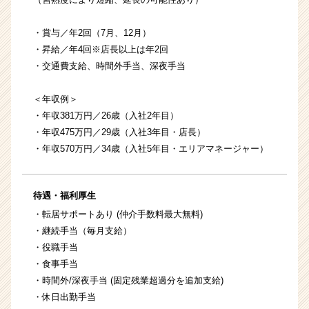
・賞与／年2回（7月、12月）
・昇給／年4回※店長以上は年2回
・交通費支給、時間外手当、深夜手当
＜年収例＞
・年収381万円／26歳（入社2年目）
・年収475万円／29歳（入社3年目・店長）
・年収570万円／34歳（入社5年目・エリアマネージャー）
待遇・福利厚生
・転居サポートあり (仲介手数料最大無料)
・継続手当（毎月支給）
・役職手当
・食事手当
・時間外/深夜手当 (固定残業超過分を追加支給)
・休日出勤手当