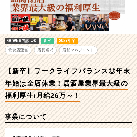
フ
バ
ラ
ン
ス
◎
年
WEB面談 OK
新卒
2027年卒
末
飲食店運営
店長候補
店舗マネジメント
年
始
は
【新卒】ワークライフバランス◎年末
全
店
年始は全店休業！居酒屋業界最大級の
休
業！
福利厚生/月給26万～！
居
酒
屋
事業について
業
界
最
大