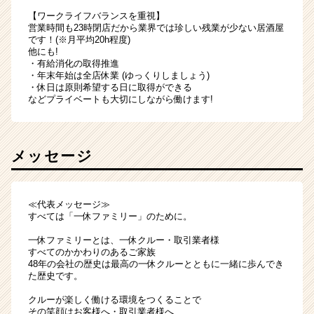
【ワークライフバランスを重視】
営業時間も23時閉店だから業界では珍しい残業が少ない居酒屋
です！(※月平均20h程度)
他にも!
・有給消化の取得推進
・年末年始は全店休業 (ゆっくりしましょう)
・休日は原則希望する日に取得ができる
などプライベートも大切にしながら働けます!
メッセージ
≪代表メッセージ≫
すべては「一休ファミリー」のために。
一休ファミリーとは、一休クルー・取引業者様
すべてのかかわりのあるご家族
48年の会社の歴史は最高の一休クルーとともに一緒に歩んでき
た歴史です。
クルーが楽しく働ける環境をつくることで
その笑顔はお客様へ・取引業者様へ