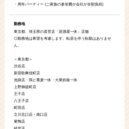
・周年パーティー (ご家族の参加費が会社が全額負担)
勤務地
東京都、埼玉県の直営店「居酒屋一休」店舗
◎勤務地は希望を考慮します。転居を伴う転勤はありませ
ん。
＜東京都＞
渋谷店
新宿歌舞伎町店
池袋店・鶏と蕎麦一休・大衆鉄板一休
上野御徒町店
王子店
八王子店
町田店
立川北口店・南口店
巣鴨店
経堂店