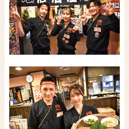
か
ら
ス
カ
ウ
ト
が
届
く
就
活
サ
イ
ト
チ
ア
キ
ャ
リ
ア
（CheerCareer）