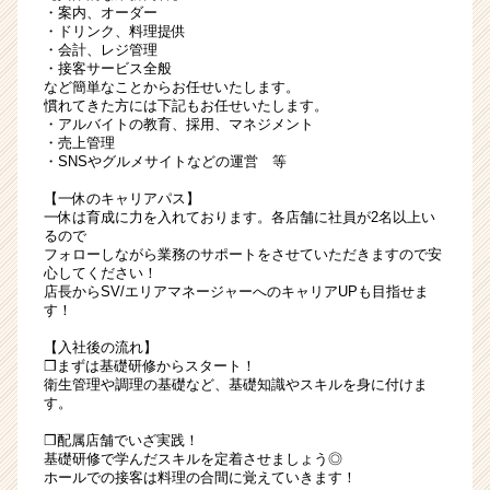
・案内、オーダー
・ドリンク、料理提供
・会計、レジ管理
・接客サービス全般
など簡単なことからお任せいたします。
慣れてきた方には下記もお任せいたします。
・アルバイトの教育、採用、マネジメント
・売上管理
・SNSやグルメサイトなどの運営 等
【一休のキャリアパス】
一休は育成に力を入れております。各店舗に社員が2名以上い
るので
フォローしながら業務のサポートをさせていただきますので安
心してください！
店長からSV/エリアマネージャーへのキャリアUPも目指せま
す！
【入社後の流れ】
❒まずは基礎研修からスタート！
衛生管理や調理の基礎など、基礎知識やスキルを身に付けま
す。
❒配属店舗でいざ実践！
基礎研修で学んだスキルを定着させましょう◎
ホールでの接客は料理の合間に覚えていきます！