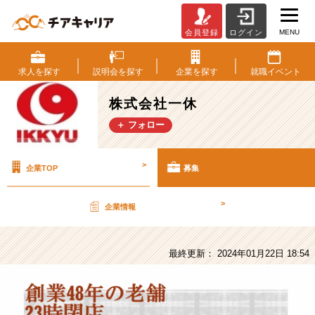
MENU
会員登録
ログイン
株
式
会
求人を
探す
説明会を
探す
企業を
探す
就職
イベント
社
一
株式会社一休
休
＋ フォロー
の
採
用/
>
企業TOP
募集
求
人
-
>
企業情報
【新
卒】
ワ
最終更新： 2024年01月22日 18:54
ー
ク
ラ
イ