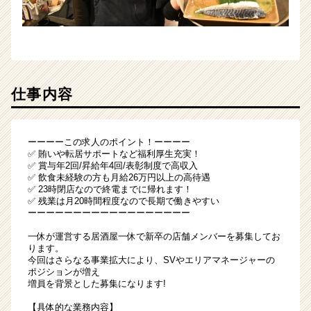
仕事内容
ーーーーこの求人のポイント！ーーーー
✅ 賄いや転居サポートなど福利厚生充実！
✅ 賞与年2回/昇給年4回/表彰制度で高収入
✅ 飲食未経験の方も月給26万円以上の高待遇
✅ 23時閉店なので終電までに帰れます！
✅ 残業は月20時間程度なので長期で働きやすい
ーーーーーーーーーーーーーーーーーー
一休が運営する居酒屋一休で新卒の店舗メンバーを募集してお
ります。
今回はさらなる事業拡大により、SVやエリアマネージャーの
ポジションが増え
増員を背景とした募集になります!
【具体的な業務内容】