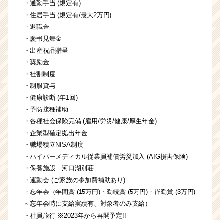
・通勤手当 (規定有)
・住居手当 (規定有/最大2万円)
・退職金
・慶弔見舞金
・出産祝品贈呈
・奨励金
・社割制度
・制服貸与
・健康診断 (年1回)
・予防接種補助
・各種社会保険完備 (雇用/労災/健康/厚生年金)
・企業型確定拠出年金
・職場積立NISA制度
・ハイパーメディカル従業員補償労災加入 (AIG損害保険)
・保養施設 河口湖別荘
・運動会 (ご家族の参加費補助あり)
・忘年会（年間賞 (15万円)・勤続賞 (5万円)・皆勤賞 (3万円)
～忘年会時に支給実績有、対象者のみ支給）
・社員旅行 ※2023年から再開予定!!