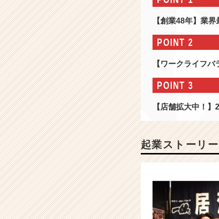
【幸
せ
【創業48年】業
と
笑
POINT 2
顔
と
【ワークライフバ
感
動】
POINT 3
を
す
【店舗拡大中！】2
べ
て
の
人
起業ストーリー
へ！
創
業
4
8
年/
毎