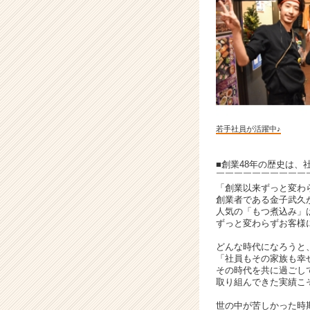
日
旨
く
て
安
い
店/
将
来
若手社員が活躍中♪
の
店
長
■創業48年の歴史は、
￣￣￣￣￣￣￣￣￣￣
候
「創業以来ずっと変わ
補
創業者である金子武久
募
人気の「もつ煮込み」は
集
ずっと変わらずお客様
|
どんな時代になろうと
ベ
「社員もその家族も幸
ン
その時代を共に過ごし
チ
取り組んできた実績こ
ャ
世の中が苦しかった時
ー・