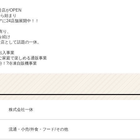
店がOPEN
から始まり
アに24店舗展開中！！
画有り、
を続け
お店として話題の一休。
出入事業
ご家庭で楽しめる通販事業
分！?冷凍自販機事業
株式会社一休
流通・小売/外食・フード/その他