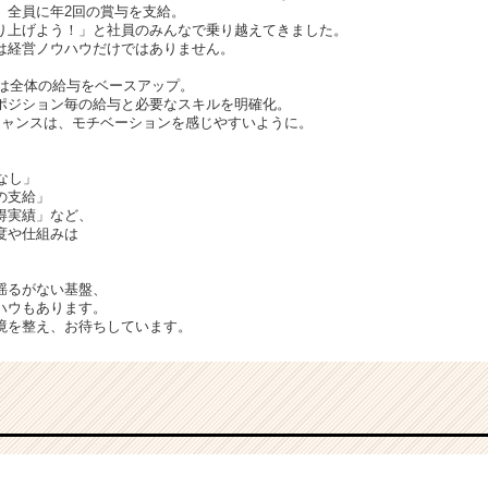
、全員に年2回の賞与を支給。
り上げよう！」と社員のみんなで乗り越えてきました。
は経営ノウハウだけではありません。
らは全体の給与をベースアップ。
ポジション毎の給与と必要なスキルを明確化。
チャンスは、モチベーションを感じやすいように。
なし」
の支給」
得実績」など、
度や仕組みは
揺るがない基盤、
ハウもあります。
境を整え、お待ちしています。