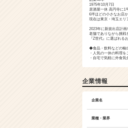
1975年10月7日
居酒屋一休 高円寺に1号
6坪ほどの小さなお店
現在は東京・埼玉エリ
2023年に新規出店計
老舗でありながら挑戦
『Z世代』に選ばれる
◆食品・飲料などの輸
・人気の一休の料理を
・自宅で気軽に外食気
企業情報
企業名
業種・業界