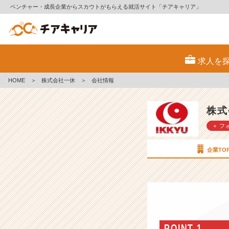
ベンチャー・成長企業からスカウトがもらえる就活サイト「チアキャリア」
株
式
求人を
会
社
HOME
＞
株式会社一休
＞
会社情報
一
休
の
株式
会
＋ フ
社
情
報
企業TO
-
飲
食
で
最
高
の
POINT 1