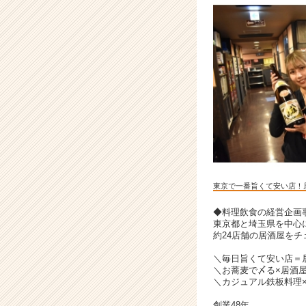
ャ
リ
ア
（C
h
e
e
r
C
a
r
e
e
東京で一番旨くて安い店！
r）
◆料理飲食の経営企画
東京都と埼玉県を中心
約24店舗の居酒屋を
＼毎日旨くて安い店＝居
＼お蕎麦で〆る×居酒
＼カジュアル鉄板料理
創業48年