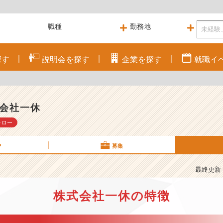
探す
説明会を
探す
企業を
探す
就職
イ
会社一休
ォロー
P
募集
最終更新： 
株式会社一休の特徴