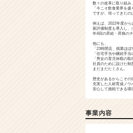
数々の改革に取り組み
成
「今こそ飲食業界を盛
長
ですが、培ってきたの
企
例えば、2022年度か
業
新評価制度も導入し、
か
年4回の昇給・昇格の
ら
ス
他にも、
「23時閉店、残業ほぼ
カ
「住宅手当や継続手当
ウ
「男女の育児休暇の取
ト
社員のために設けた制
が
まだまだたくさん。
届
歴史があるからこその
く
充実した人材育成ノウ
就
安心して挑戦できる環
活
サ
イ
ト
事業内容
チ
ア
キ