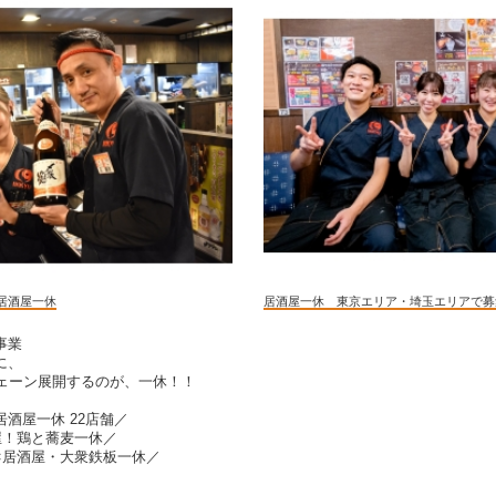
居酒屋一休
居酒屋一休 東京エリア・埼玉エリアで募
事業
に、
チェーン展開するのが、一休！！
酒屋一休 22店舗／
屋！鶏と蕎麦一休／
×居酒屋・大衆鉄板一休／