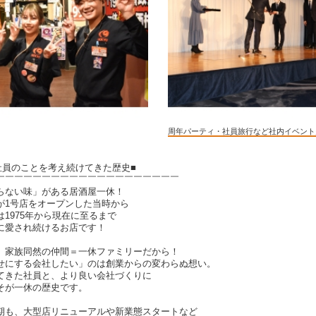
周年パーティ・社員旅行など社内イベント
社員のことを考え続けてきた歴史■
￣￣￣￣￣￣￣￣￣￣￣￣￣￣￣￣￣￣￣￣
らない味」がある居酒屋一休！
が1号店をオープンした当時から
1975年から現在に至るまで
に愛され続けるお店です！
、家族同然の仲間＝一休ファミリーだから！
せにする会社したい」のは創業からの変わらぬ想い。
てきた社員と、より良い会社づくりに
そが一休の歴史です。
期も、大型店リニューアルや新業態スタートなど