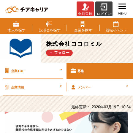
MENU
会員登録
ログイン
株
式
会
求人を
探す
説明会を
探す
企業を
探す
就職
イベント
社
コ
株式会社ココロミル
コ
＋ フォロー
ロ
ミ
ル
>
企業TOP
募集
の
採
用/
>
>
企業情報
メンバー
求
人
-
最終更新： 2026年03月19日 10:34
中
途
歓
迎