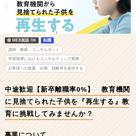
【新
卒
離
職
率
0%】
教
WEB面談 OK
転職
育
講師、教師、コンサルタント
機
関
学習指導におけるコンサルティング業務
に
お客様への提案、企画、戦略等を提供する
見
捨
て
中途歓迎【新卒離職率0%】 教育機関
ら
れ
に見捨てられた子供を『再生する』教
た
子
育に挑戦してみませんか？
供
を
『再
事業について
生