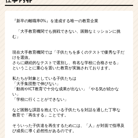
『新卒の離職率0%』を達成する唯一の教育企業
「大手教育機関でも挑戦できない、困難なミッションに挑
む」
現在大手教育機関では「子供たちを多くのテストで優秀な子だ
けを選抜。
さらに継続的なテストで選別し、有名な学校に合格させる」
ということに重心を置いた教育が実施されております。
私たちが対象としている子供たちは
「大手集団塾で伸びない」
「動画やICT教育で十分な成果が出ない」「やる気が続かな
い」
「学校に行くことができない」
など困難な課題を抱えている子供たちを対話を通した丁寧な
教育で「再生する」ことです。
そういった子供達を再生するためには、「人」が対面で指導及
び成長に導く必然性があるのです。